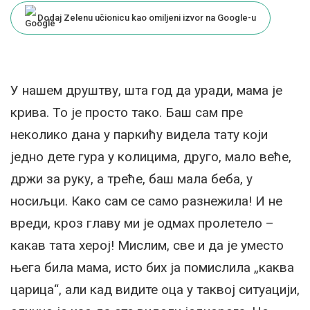
Dodaj Zelenu učionicu kao omiljeni izvor na Google-u
У нашем друштву, шта год да уради, мама је
крива.⁣ То је просто тако. Баш сам пре
неколико дана у паркићу видела тату који
једно дете гура у колицима, друго, мало веће,
држи за руку, а треће, баш мала беба, у
носиљци. Како сам се само разнежила! И не
вреди, кроз главу ми је одмах пролетело –
какав тата херој! Мислим, све и да је уместо
њега била мама, исто бих ја помислила „каква
царица“, али кад видите оца у таквој ситуацији,