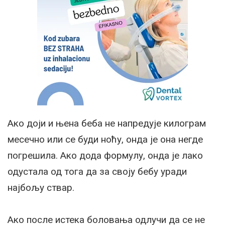
Ако доји и њена беба не напредује килограм
месечно или се буди ноћу, онда је она негде
погрешила. Ако дода формулу, онда је лако
одустала од тога да за своју бебу уради
најбољу ствар.
Ако после истека боловања одлучи да се не