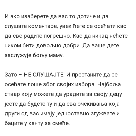
И ако изаберете да вас то дотиче и да
слушате коментаре, увек ћете се осећати као
да све радите погрешно. Као да никад нећете
ником бити довољно добри. Да ваше дете
заслужује бољу маму.
Зато – НЕ СЛУШАЈТЕ.⁣ И престаните да се
осећате лоше због својих избора. Најбоља
ствар коју можете да урадите за своју децу
јесте да будете ту и да сва очекивања која
други од вас имају једноставно згужвате и
баците у канту за смеће.