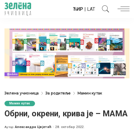
ЋИР
|
LAT
Зелена учионица
За родитеље
Мамин кутак
Мамин кутак
Обрни, окрени, крива је – МАМА
Александра Цвјетић
28. октобар 2022.
Аутор:
Posted
by