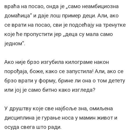
враћа на посао, онда је „само неамбициозна
домаћица“ и даје лош пример деци. Али, ако
се врати на посао, сви је подсећају на тренутке
које ће пропустити јер „деца су мала само
једном“.
Ако није брзо изгубила килограме након
порођаја, боже, како се запустила! Али, ако се
брзо врати у форму, брине ли она о том детету
или јој је само битно како изгледа?
У друштву које све најбоље зна, омиљена
дисциплина је гурање носа у мамин живот и
осуда свега што ради.