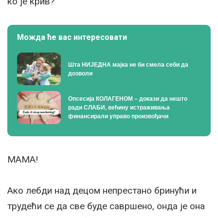
ко је крив?
Можда ће вас интересовати
Шта НИЈЕДНА мајка не би смела себи да
дозволи
Опсесија КОЛАГЕНОМ – докази да нешто
ради СЛАБИ, већину истраживања
финансирали управо произвођачи
MAMA!
Ако лебди над децом непрестано бринући и
трудећи се да све буде савршено, онда је она