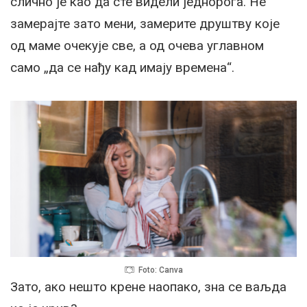
слично је као да сте видели једнорога. Не
замерајте зато мени, замерите друштву које
од маме очекује све, а од очева углавном
само „да се нађу кад имају времена“.
Foto: Canva
Зато, ако нешто крене наопако, зна се ваљда