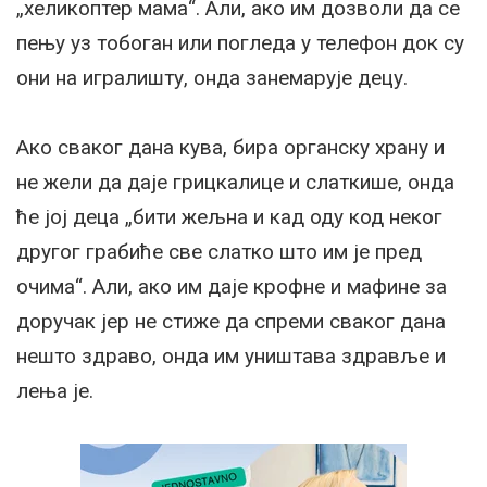
„хеликоптер мама“. Али, ако им дозволи да се
пењу уз тобоган или погледа у телефон док су
они на игралишту, онда занемарује децу.
Ако сваког дана кува, бира органску храну и
не жели да даје грицкалице и слаткише, онда
ће јој деца „бити жељна и кад оду код неког
другог грабиће све слатко што им је пред
очима“. Али, ако им даје крофне и мафине за
доручак јер не стиже да спреми сваког дана
нешто здраво, онда им уништава здравље и
лења је. ⁣