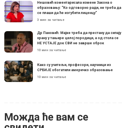
Нешовић коментарисала измене Закона о
образовању: ”Ко одговорно ради, не треба да
се плаши да ће изгубити лиценцу”
3 мин за читање
Др Пановић: Мајке треба да престану да сипају
храну у тањире целој породици, а од стола се
НЕ УСТАЈЕ док СВИ не заврше оброк
10 мин за читање
Како су учитељи, професори, научници из
СРБИЈЕ обогатили америчко образовање
10 мин за читање
Можда ће вам се
свидети