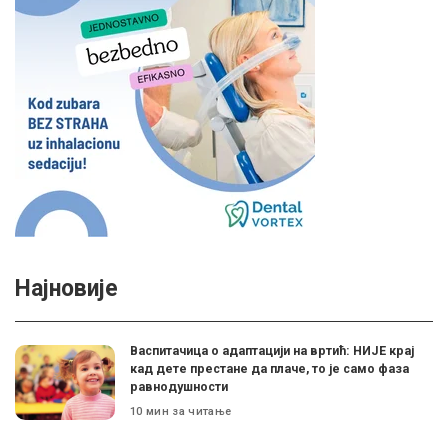
Најновије
Васпитачица о адаптацији на вртић: НИЈЕ крај
кад дете престане да плаче, то је само фаза
равнодушности
10 мин за читање