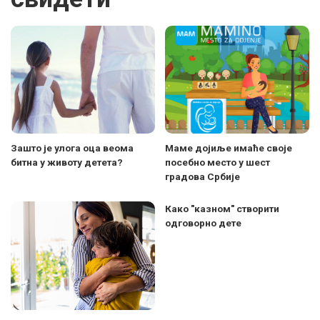
Зашто је улога оца веома
Маме дојиље имаће своје
битна у животу детета?
посебно место у шест
градова Србије
Како "казном" створити
одговорно дете