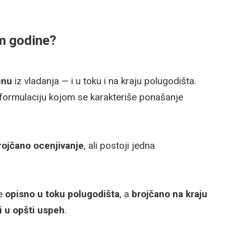
om godine?
enu
iz vladanja — i u toku i na kraju polugodišta.
i formulaciju kojom se karakteriše ponašanje
rojčano ocenjivanje
, ali postoji jedna
je
opisno u toku polugodišta
, a
brojčano na kraju
i u opšti uspeh
.