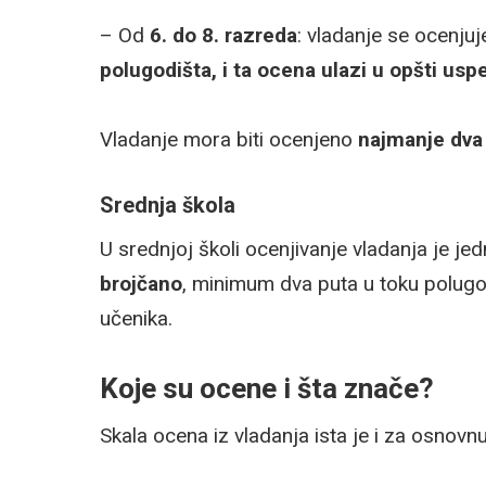
– Od
6. do 8. razreda
: vladanje se ocenju
polugodišta, i ta ocena ulazi u opšti usp
Vladanje mora biti ocenjeno
najmanje dva
Srednja škola
U srednjoj školi ocenjivanje vladanja je jed
brojčano
, minimum dva puta u toku polugo
učenika.
Koje su ocene i šta znače?
Skala ocena iz vladanja ista je i za osnovnu