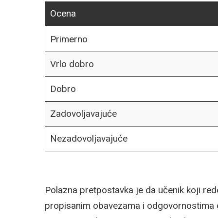
Ocena
Primerno
Vrlo dobro
Dobro
Zadovoljavajuće
Nezadovoljavajuće
Polazna pretpostavka je da učenik koji re
propisanim obavezama i odgovornostima 