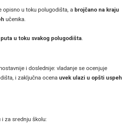
je opisno u toku polugodišta, a
brojčano na kraju
eh
učenika.
 puta u toku svakog polugodišta
.
nostavnije i doslednije: vladanje se ocenjuje
dišta, i zaključna ocena
uvek ulazi u opšti uspeh
 i za srednju školu: