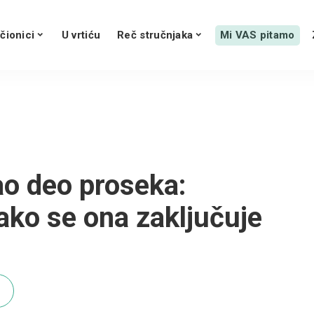
čionici
U vrtiću
Reč stručnjaka
Mi VAS pitamo
ao deo proseka:
kako se ona zaključuje