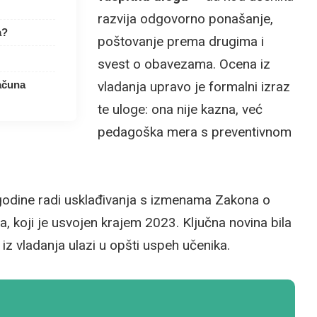
razvija odgovorno ponašanje,
a?
poštovanje prema drugima i
svest o obavezama. Ocena iz
vladanja upravo je formalni izraz
ačuna
te uloge: ona nije kazna, već
pedagoška mera s preventivnom
. godine radi usklađivanja s izmenama Zakona o
 koji je usvojen krajem 2023. Ključna novina bila
iz vladanja ulazi u opšti uspeh učenika.