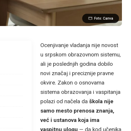
Foto: Canva
Ocenjivanje vladanja nije novost
u srpskom obrazovnom sistemu,
ali je poslednjih godina dobilo
novi značaj i preciznije pravne
okvire. Zakon o osnovama
sistema obrazovanja i vaspitanja
polazi od načela da
škola nije
samo mesto prenosa znanja,
već i ustanova koja ima
vaspitnu ulogu
— da kod učenika