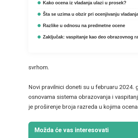
Kako ocena iz vladanja ulazi u prosek?
Šta se uzima u obzir pri ocenjivanju vladanj
Razlike u odnosu na predmetne ocene
Zaključak: vaspitanje kao deo obrazovnog r
svrhom.
Novi pravilnici doneti su u februaru 2024
osnovama sistema obrazovanja i vaspitanja,
je proširenje broja razreda u kojima ocena 
Možda će vas interesovati