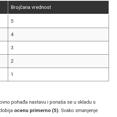
Brojčana vrednost
5
4
3
2
1
dovno pohađa nastavu i ponaša se u skladu s
dobija
ocenu primerno (5)
. Svako smanjenje