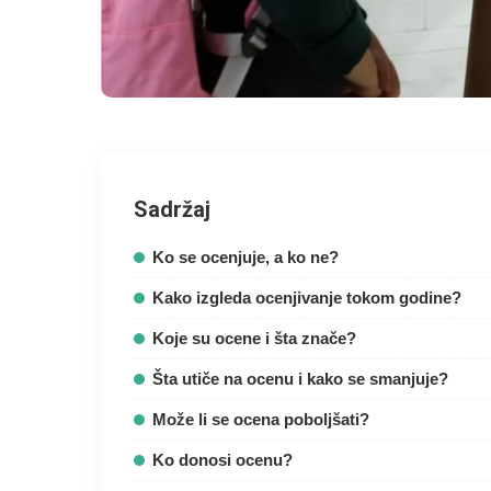
Sadržaj
Ko se ocenjuje, a ko ne?
Kako izgleda ocenjivanje tokom godine?
Koje su ocene i šta znače?
Šta utiče na ocenu i kako se smanjuje?
Može li se ocena poboljšati?
Ko donosi ocenu?