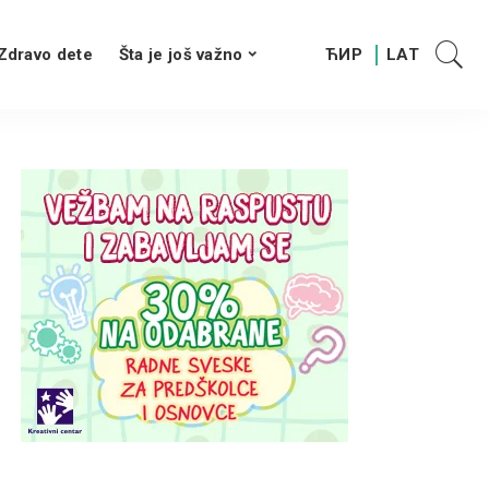
Zdravo dete
Šta je još važno