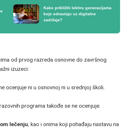
Kako približiti lektiru generacijama
te
koje odrastaju uz digitalne
sadržaje?
icima od prvog razreda osnovne do završnog
ažni izuzeci:
e ocenjuje ni u osnovnoj ni u srednjoj školi.
brazovnih programa takođe se ne ocenjuje.
kom lečenju
, kao i onima koji pohađaju nastavu na