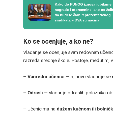
Kako do PUNOG iznosa jubilarne
nagrade i otpremnine iako ne želi
da budete član reprezentativnog
sindikata – DVA su načina
Ko se ocenjuje, a ko ne?
Vladanje se ocenjuje svim redovnim učen
razreda srednje škole. Postoje, međutim, v
–
Vanredni učenici
— njihovo vladanje se n
–
Odrasli
— vladanje odraslih polaznika o
– Učenicima na
dužem kućnom ili bolnič