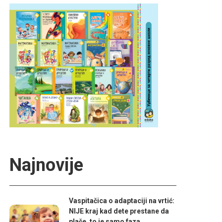
Najnovije
Vaspitačica o adaptaciji na vrtić:
NIJE kraj kad dete prestane da
plače, to je samo faza