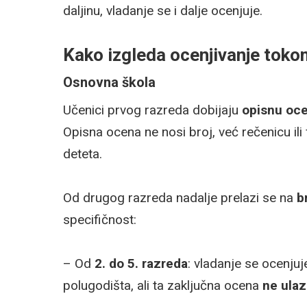
daljinu, vladanje se i dalje ocenjuje.
Kako izgleda ocenjivanje tok
Osnovna škola
Učenici prvog razreda dobijaju
opisnu oc
Opisna ocena ne nosi broj, već rečenicu il
deteta.
Od drugog razreda nadalje prelazi se na
b
specifičnost:
– Od
2. do 5. razreda
: vladanje se ocenju
polugodišta, ali ta zaključna ocena
ne ulaz