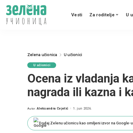
Vesti
Za roditelje
U u
Zelena učionica
U učionici
U učionici
Ocena iz vladanja k
nagrada ili kazna i 
Aleksandra Cvjetić
1. jun 2026.
Autor:
Posted
by
Dodaj Zelenu učionicu kao omiljeni izvor na Google-u