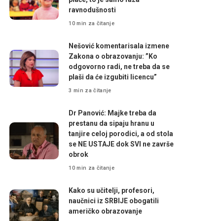
ravnodušnosti
10 min za čitanje
Nešović komentarisala izmene
Zakona o obrazovanju: ”Ko
odgovorno radi, ne treba da se
plaši da će izgubiti licencu”
3 min za čitanje
Dr Panović: Majke treba da
prestanu da sipaju hranu u
tanjire celoj porodici, a od stola
se NE USTAJE dok SVI ne završe
obrok
10 min za čitanje
Kako su učitelji, profesori,
naučnici iz SRBIJE obogatili
američko obrazovanje