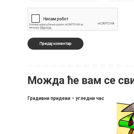
Можда ће вам се св
Градивни придеви – угледни час