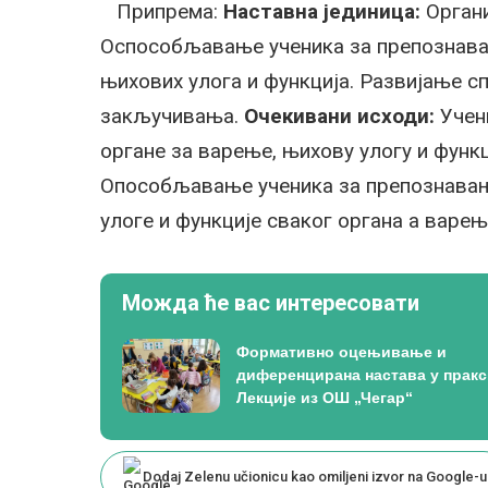
Припрема:
Наставна јединица:
Орган
Оспособљавање ученика за препознава
њихових улога и функција. Развијање 
закључивања.
Очекивани исходи:
Учени
органе за варење, њихову улогу и функц
Опособљавање ученика за препознавањ
улоге и функције сваког органа а варе
Можда ће вас интересовати
Формативно оцењивање и
диференцирана настава у пракс
Лекције из ОШ „Чегар“
Dodaj Zelenu učionicu kao omiljeni izvor na Google-u