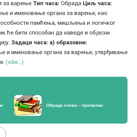
и за варење
Тип часа:
Обрада
Циљ часа:
ње и именовање органа за варење, као
способности памћења, мишљења и логичког
к ће бити способан да наведе и објасни
ију.
Задаци часа:
а) образовни:
е и именовање органа за варење, утврђивање
ње.
(više…)
и:
Oбрада слова – припреме