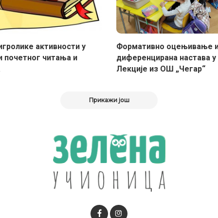
игролике активности у
Формативно оцењивање 
и почетног читања и
диференцирана настава у 
а
Лекције из ОШ „Чегар“
Прикажи још