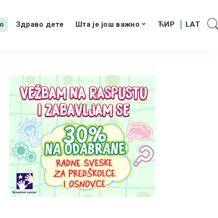
о
Здраво дете
Шта је још важно