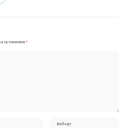
а су означена
*