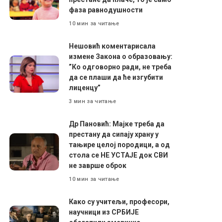
фаза равнодушности
10 мин за читање
Нешовић коментарисала
измене Закона о образовању:
”Ко одговорно ради, не треба
да се плаши да ће изгубити
лиценцу”
3 мин за читање
Др Пановић: Мајке треба да
престану да сипају храну у
тањире целој породици, а од
стола се НЕ УСТАЈЕ док СВИ
не заврше оброк
10 мин за читање
Како су учитељи, професори,
научници из СРБИЈЕ