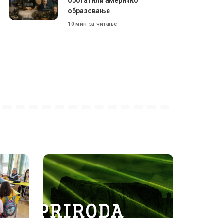
обогатили америчко
образовање
10 мин за читање