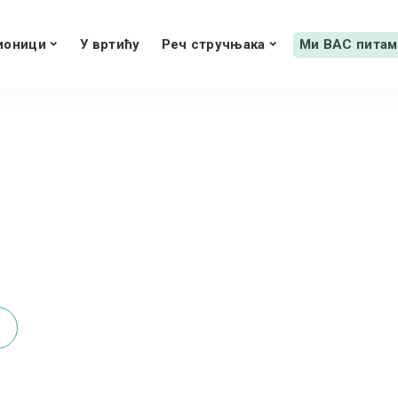
ионици
У вртићу
Реч стручњака
Ми ВАС питам