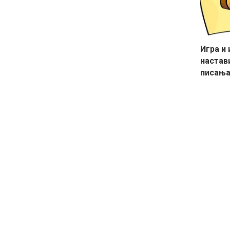
Игра и 
настав
писањ