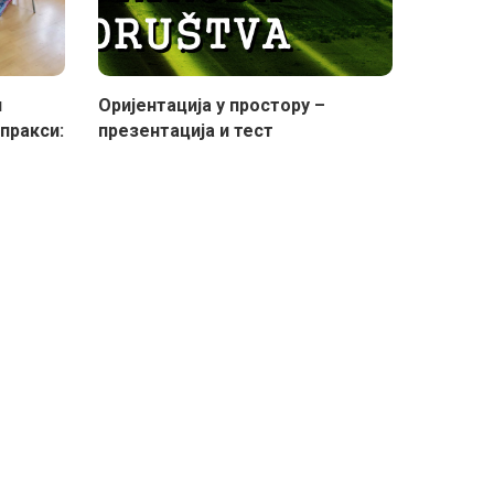
и
Oријентација у простору –
пракси:
презентација и тест