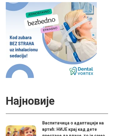
Најновије
Васпитачица о адаптацији на
вртић: НИЈЕ крај кад дете
престане да плаче, то је само