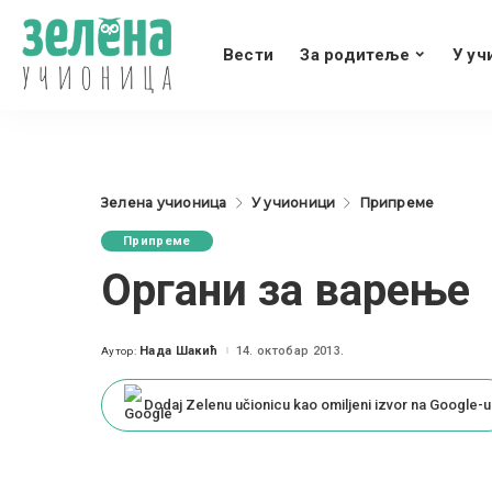
Вести
За родитеље
У уч
Зелена учионица
У учионици
Припреме
Припреме
Органи за варење
Нада Шакић
14. октобар 2013.
Аутор:
Posted
by
Dodaj Zelenu učionicu kao omiljeni izvor na Google-u