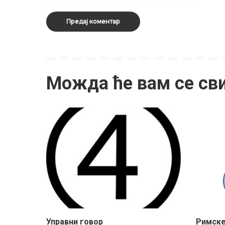
Можда ће вам се св
Управни говор
Римске