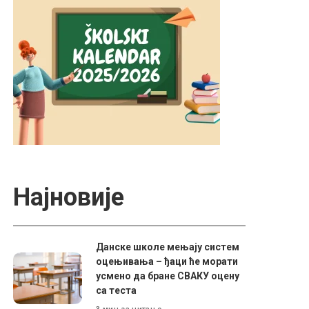
Најновије
Данске школе мењају систем
оцењивања – ђаци ће морати
усмено да бране СВАКУ оцену
са теста