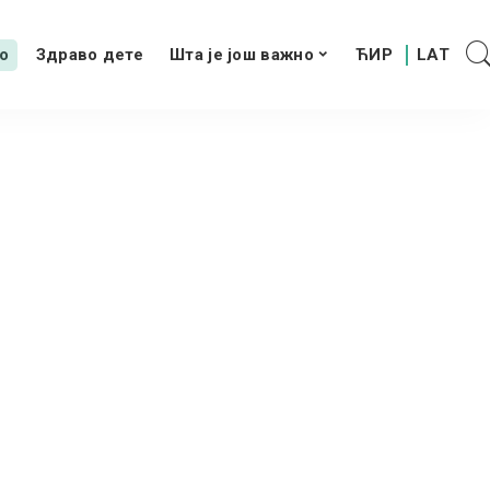
о
Здраво дете
Шта је још важно