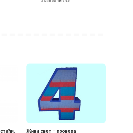
3 мин за читање
стићи,
Живи свет – провера