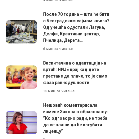
3 мин за читање
После 70 година – шта ће бити
с Београдским сајмом књига?
Од учешћа одустали Лагуна,
Делфи, Креативни центар,
Пчелица, Дерета…
6 мин за читање
Васпитачица о адаптацији на
вртић: НИЈЕ крај кад дете
престане да плаче, то је само
фаза равнодушности
10 мин за читање
Нешовић коментарисала
измене Закона о образовању:
”Ко одговорно ради, не треба
да се плаши да ће изгубити
лиценцу”