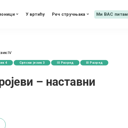
ионици
У вртићу
Реч стручњака
Ми ВАС питам
зик IV
ик 4
Српски језик 3
III Разред
III Разред
ројеви – наставни