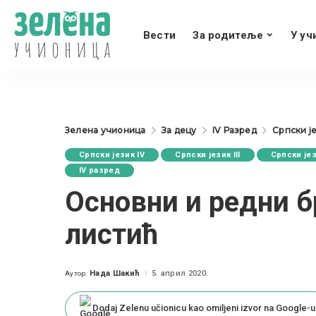
Вести
За родитеље
У уч
Зелена учионица
За децу
IV Разред
Српски је
Српски језик IV
Српски језик III
Српски јез
IV разред
Основни и редни б
листић
Нада Шакић
5. април 2020.
Аутор:
Posted
by
Dodaj Zelenu učionicu kao omiljeni izvor na Google-u