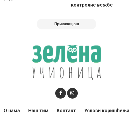
контролне вежбе
Прикажи још
О нама
Наш тим
Контакт
Услови коришћења