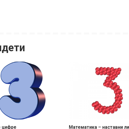
идети
 цифре
Математика – наставни ли