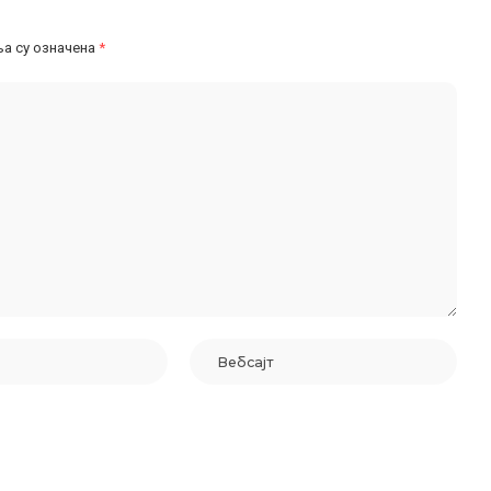
а су означена
*