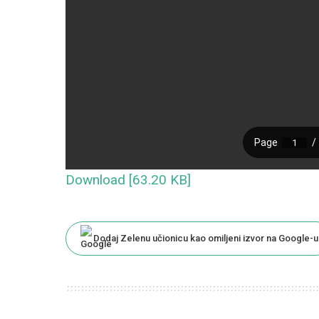
Download [63.20 KB]
Dodaj Zelenu učionicu kao omiljeni izvor na Google-u