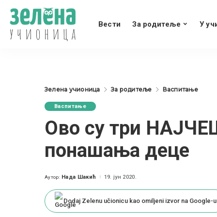
Вести
За родитеље
У уч
Зелена учионица
За родитеље
Васпитање
Васпитање
Ово су три НАЈЧЕ
понашања деце
Нада Шакић
19. јун 2020.
Аутор:
Posted
by
Dodaj Zelenu učionicu kao omiljeni izvor na Google-u