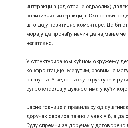
интеракција (од стране одраслих) дале
позитивних интеракција. Скоро сви роди
што дају позитивне коментаре. Да би 
морају да пронађу начин да најмање чет
негативно.
У структурираном кућном окружењу дет
конфронтације. Међутим, сасвим је мог
распуста. У недостатку структуре и рут
супротстављају дужностима у кући које
Јасне границе и правила су од суштинско
доручак сервира тачно и увек у 8, а да 
буду спремни за доручак у договорено 