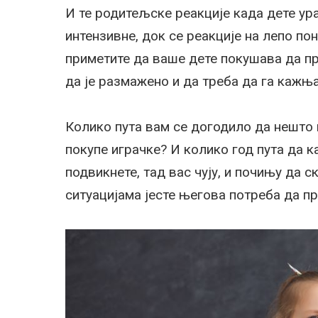
И те родитељске реакције када дете ур
интензивне, док се реакције на лепо по
приметите да ваше дете покушава да п
да је размажено и да треба да га кажња
Колико пута вам се догодило да нешто 
покупе играчке? И колико год пута да к
подвикнете, тад вас чују, и почињу да с
ситуацијама јесте његова потреба да п