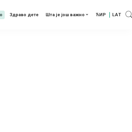
о
Здраво дете
Шта је још важно