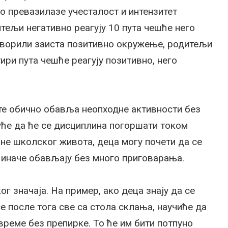
ко превазилазе учесталост и интензитет
тељи негативно реагују 10 пута чешће него
створили заиста позитивно окружење, родитељи
ири пута чешће реагују позитивно, него
е обично обавља неопходне активности без
уће да ће се дисциплина погоршати током
ине школског живота, деца могу почети да се
 иначе обављају без много приговарања.
г значаја. На пример, ако деца знају да се
се после тога све са стола склања, научиће да
време без препирке. То ће им бити потпуно