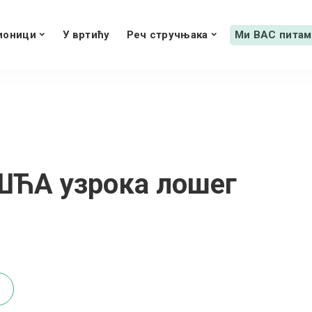
ионици
У вртићу
Реч стручњака
Ми ВАС питам
ШЋА узрока лошег