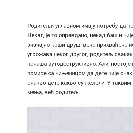
Родитељи углавном имају потребу да п
Некад је то оправдано, некад баш и ниј
значајно крши друштвено прихваћене н
угрожава неког другог, родитељ свакако
понаша аутодеструктивно. Али, постоје 
помире са чињеницом да дете није она
онакво дете какво су желели. У таквим с
мења, већ родитељ.