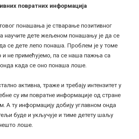
тивних повратних информација
товог понашања је стварање позитивног
да научите дете жељеном понашању је да се
да се дете лепо понаша. Проблем је у томе
и не примећујемо, па се наша пажња са
 онда када се оно понаша лоше.
тално активна, траже и требају интензитет у
ребне су им повратне информације од стране
. А ту информацију добију углавном онда
тељи буде и укључује и тиме детету шаљу
 нешто лоше.