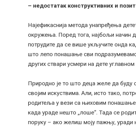
– недостатак конструктивних и пози
Најефикаснија метода унапређења дете
окружења. Поред тога, најбољи начин 
потрудите да се више укључите онда ка
што лепо понашање сви подразумевамо 
других ствари усмери на дете углавном
Природно је то што деца желе да буду с
својим искуствима. Али, исто тако, пот
родитеља у вези са њиховим понашањем
када ураде нешто „лоше“. Тада се роди
поруку – ако желиш моју пажњу, уради