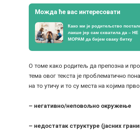
Можда ће вас интересовати
Како ми је родитељство постал
лакше јер сам схватила да – НЕ
МОРАМ да бијем сваку битку
О томе како родитељ да препозна и про
тема овог текста је проблематично пон
на то утичу и то су места на којима прв
– негативно/неповољно окружење
– недостатак структуре (јасних грани