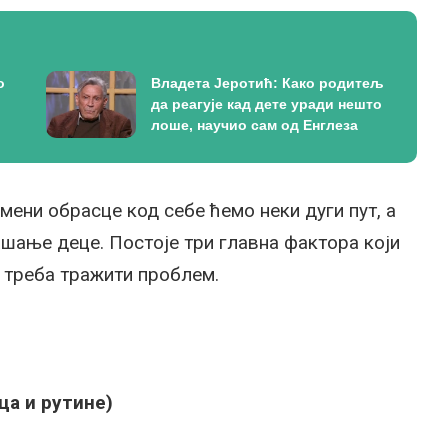
о
Владета Јеротић: Како родитељ
да реагује кад дете уради нешто
лоше, научио сам од Енглеза
мени обрасце код себе ћемо неки дуги пут, а
ашање деце. Постоје три главна фактора који
о треба тражити проблем.
ца и рутине)