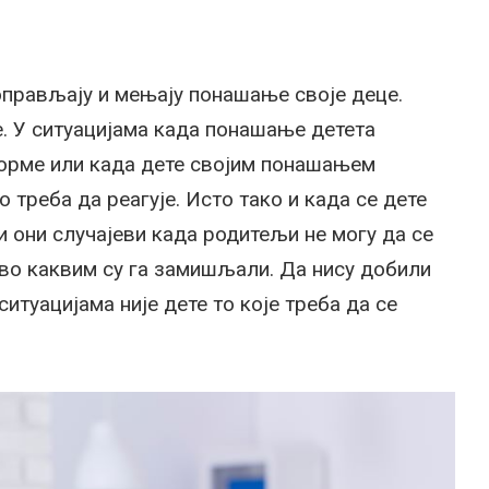
оправљају и мењају понашање своје деце.
е. У ситуацијама када понашање детета
орме или када дете својим понашањем
 треба да реагује. Исто тако и када се дете
и они случајеви када родитељи не могу да се
кво каквим су га замишљали. Да нису добили
итуацијама није дете то које треба да се