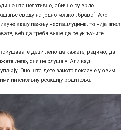
ади нешто негативно, обично су врло
нашање сведу на једно млако „браво“. Ако
ривуче вашу пажњу несташлуцима, то није апел
вате, већ да треба више да се укључите.
покушавате деци лепо да кажете, рецимо, да
ажете лепо, они не слушају. Али кад
купљају. Оно што дете заиста показује у овим
рими интензивну реакцију родитеља.