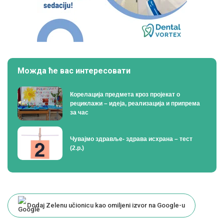
Можда ће вас интересовати
Корелација предмета кроз пројекат о
рециклажи – идеја, реализација и припрема
за час
Чувајмо здравље- здрава исхрана – тест
(2.р.)
Dodaj Zelenu učionicu kao omiljeni izvor na Google-u