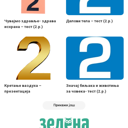
Чувајмо здравље- здрава
Делови тела – тест (2.р.)
исхрана – тест (2.р.)
Кретање ваздуха –
Значај биљака и животиња
презентација
за човека- тест (2.р.)
Прикажи још