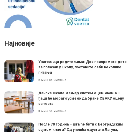
Најновије
Учитељица родитељима: Док припремате дете
за полазак у школу, поставите себи неколико
питања
8 мин за читање
Данске школе мењају систем оцењивања –
ђаци ће морати усмено да бране СВАКУ оцену
са теста
3 мин за читање
После 70 година – шта ће бити с Београдским
сајмом књига? Од учешћа одустали Лагуна,