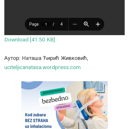
Download [41.50 KB]
Аутор: Наташа Ћирић Живковић,
uciteljicanatasa.wordpress.com