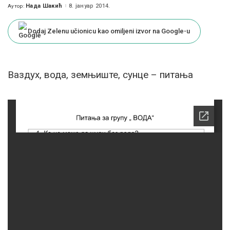
Нада Шакић
8. јануар 2014.
Аутор:
Posted
by
Dodaj Zelenu učionicu kao omiljeni izvor na Google-u
Ваздух, вода, земњиште, сунце – питања