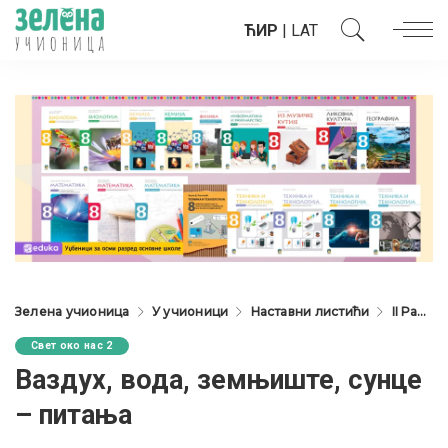
ЋИР
|
LAT
Зелена учионица
У учионици
Наставни листићи
II Разред
Свет око нас 2
Ваздух, вода, земњиште, сунце
– питања