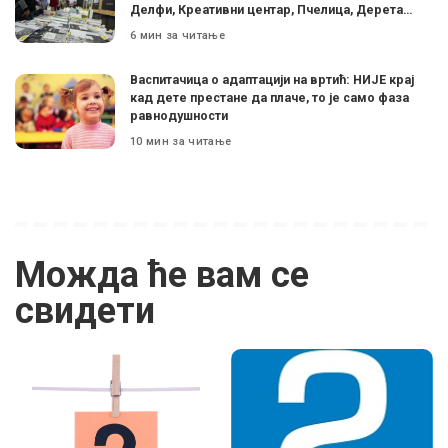
Делфи, Креативни центар, Пчелица, Дерета…
6 мин за читање
Васпитачица о адаптацији на вртић: НИЈЕ крај
кад дете престане да плаче, то је само фаза
равнодушности
10 мин за читање
Можда ће вам се
свидети