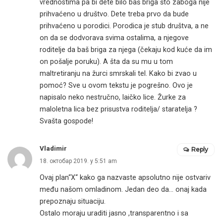
vrednostima pa bi dete bilo baš briga što zaboga nije
prihvaćeno u društvo. Dete treba prvo da bude
prihvaćeno u porodici. Porodica je stub društva, a ne
on da se dodvorava svima ostalima, a njegove
roditelje da baš briga za njega (čekaju kod kuće da im
on pošalje poruku). A šta da su mu u tom
maltretiranju na žurci smrskali tel. Kako bi zvao u
pomoć? Sve u ovom tekstu je pogrešno. Ovo je
napisalo neko nestručno, laičko lice. Žurke za
maloletna lica bez prisustva roditelja/ staratelja ?
Svašta gospode!
Vladimir
Reply
18. октобар 2019. у 5:51 am
Ovaj plan“X“ kako ga nazvaste apsolutno nije ostvariv
među našom omladinom. Jedan deo da… onaj kada
prepoznaju situaciju.
Ostalo moraju uraditi jasno ,transparentno i sa