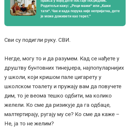
пракса у којој дете постаје посредник.
Родитељи кажу: „Реци мами“ или „Кажи
тати“. Чак и када порука није непријатна, дете
је може доживети као терет.”
Сви су подигли руку. СВИ.
Негде, могу то и да разумем. Кад се нађете у
друштву бунтовних тинејџера, најпопуларнијих
у школи, који кришом пале цигарету у
школском тоалету и пружају вам да повучете
дим, то је веома тешко одбити, ма колико
желели. Ко сме да ризикује да га одбаце,
малтертирају, ругају му се? Ко сме да каже –
Не, ја то не желим?