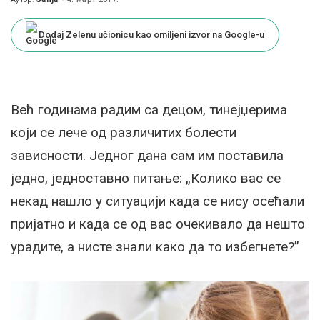
Posted
by
Dodaj Zelenu učionicu kao omiljeni izvor na Google-u
Већ годинама радим са децом, тинејџерима
који се лече од различитих болести
зависности. Једног дана сам им поставила
једно, једноставно питање: „Колико вас се
некад нашло у ситуацији када се нису осећали
пријатно и када се од вас очекивало да нешто
урадите, а нисте знали како да то избегнете?”