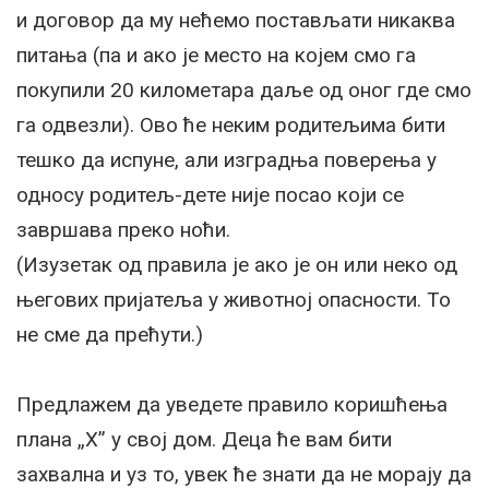
и договор да му нећемо постављати никаква
питања (па и ако је место на којем смо га
покупили 20 километара даље од оног где смо
га одвезли). Ово ће неким родитељима бити
тешко да испуне, али изградња поверења у
односу родитељ-дете није посао који се
завршава преко ноћи.
(Изузетак од правила је ако је он или неко од
његових пријатеља у животној опасности. То
не сме да прећути.)
Предлажем да уведете правило коришћења
плана „X” у свој дом. Деца ће вам бити
захвална и уз то, увек ће знати да не морају да