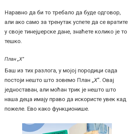
Наравно да би то требало да буде одговор,
али ако само за тренутак успете да се вратите
у своје тинејџерске дане, знаћете колико је то
тешко.
План „X”
Баш из тих разлога, у мојој породици сада
постоји нешто што зовемо План „
X
”. Овај
једноставан, али моћан трик је нешто што
наша деца имају право да искористе увек кад
пожеле. Ево како функционише.