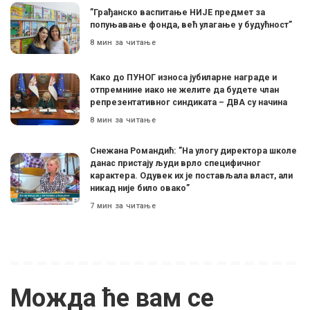
”Грађанско васпитање НИЈЕ предмет за
попуњавање фонда, већ улагање у будућност”
8 мин за читање
Како до ПУНОГ износа јубиларне награде и
отпремнине иако не желите да будете члан
репрезентативног синдиката – ДВА су начина
8 мин за читање
Снежана Романдић: ”На улогу директора школе
данас пристају људи врло специфичног
карактера. Одувек их је постављала власт, али
никад није било овако”
7 мин за читање
Можда ће вам се