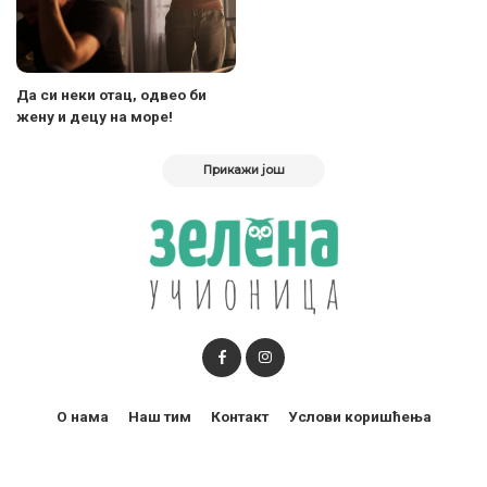
Да си неки отац, одвео би
жену и децу на море!
Прикажи још
О нама
Наш тим
Контакт
Услови коришћења