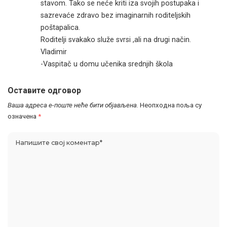
stavom. Tako se neće kriti iza svojih postupaka i
sazrevaće zdravo bez imaginarnih roditeljskih
poštapalica.
Roditelji svakako služe svrsi ,ali na drugi način.
Vladimir
-Vaspitač u domu učenika srednjih škola
Оставите одговор
Ваша адреса е-поште неће бити објављена.
Неопходна поља су
означена
*