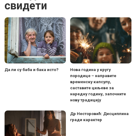
свидети
Да ли су баба и бака исто?
Нова година у кругу
породице – направите
временску капсулу,
саставите циљеве за
наредну годину, започните
нову традицију
Др Несторовић: Дисциплина
гради карактер