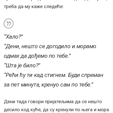
треба да му каже следеће:
“Хало?”
“Дени, нешто се догодило и морамо
одмах да дођемо по тебе.”
“Шта је било?”
“Рећи ћу ти кад стигнем. Буди спреман
за пет минута, кренуо сам по тебе.”
Дени тада говори пријатељима да се нешто
десило код куће, да су кренули по њега и мора