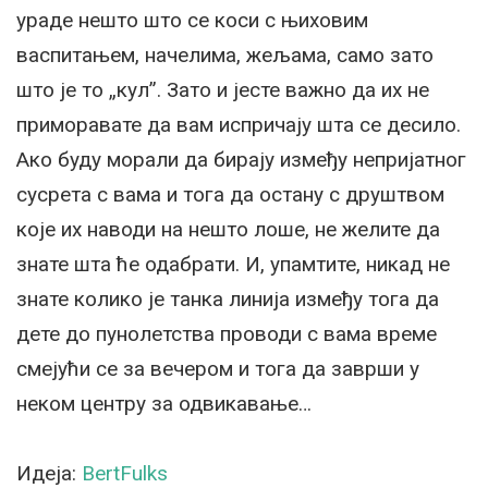
ураде нешто што се коси с њиховим
васпитањем, начелима, жељама, само зато
што је то „кул”. Зато и јесте важно да их не
приморавате да вам испричају шта се десило.
Ако буду морали да бирају између непријатног
сусрета с вама и тога да остану с друштвом
које их наводи на нешто лоше, не желите да
знате шта ће одабрати. И, упамтите, никад не
знате колико је танка линија између тога да
дете до пунолетства проводи с вама време
смејући се за вечером и тога да заврши у
неком центру за одвикавање…
Идеја:
BertFulks