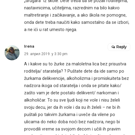
„drugara“ iz škole. Dete treba da se požali roditeljima,
nastavnicima, učiteljima, razrednim na bilo kakvo
maltretiranje i začikavanje, a ako škola ne pomogne,
onda dete treba naučiti kako samostalno da se izbori,
a ne ići u rat umesto njega.
Irena
Reply
29. април 2019. у 3:30 pm
A i kakve su to žurke za maloletna lica bez prisustva
roditelja/ staratelja? ? Puštate dete da ide samo po
žurkama delikvencije, alkoholizma i promiskuiteta bez
nadzora ikoga od staratelja i onda se pitate kako/
zašto vam je dete postalo delikvent/ narkoman i
alkoholičar. To su sve ljudi koji ne vole i nisu želeli
svoju decu, jer da ih vole i da su ih želeli – ne bi ih
puštali po takvim žurkama i uveče da vilene po
ulicama do neko doba noći bez nadzora, nego bi
provodili vreme sa svojom decom i učili ih pravim