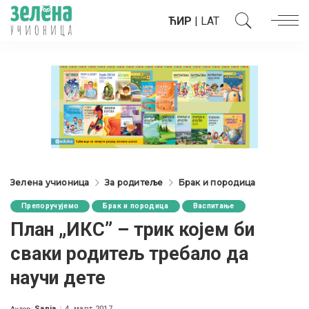
ЋИР
|
LAT
Зелена учионица
За родитеље
Брак и породица
Препоручујемо
Брак и породица
Васпитање
План „ИКС” – трик којем би
сваки родитељ требало да
научи дете
Sanja
4. март 2017.
Аутор: