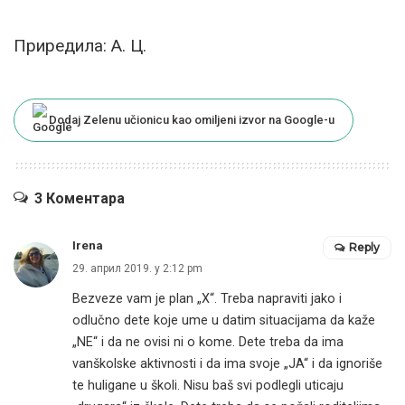
Приредила: А. Ц.
Dodaj Zelenu učionicu kao omiljeni izvor na Google-u
3 Коментара
Irena
Reply
29. април 2019. у 2:12 pm
Bezveze vam je plan „X“. Treba napraviti jako i
odlučno dete koje ume u datim situacijama da kaže
„NE“ i da ne ovisi ni o kome. Dete treba da ima
vanškolske aktivnosti i da ima svoje „JA“ i da ignoriše
te huligane u školi. Nisu baš svi podlegli uticaju