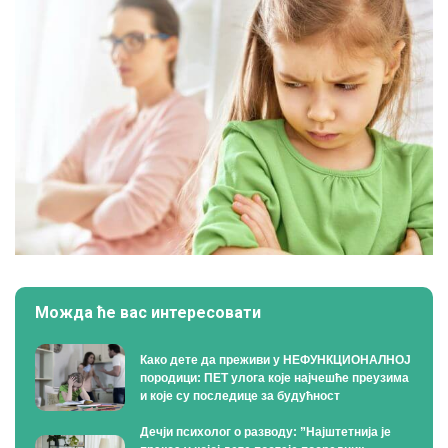
Можда ће вас интересовати
Како дете да преживи у НЕФУНКЦИОНАЛНОЈ
породици: ПЕТ улога које најчешће преузима
и које су последице за будућност
Дечји психолог о разводу: ”Најштетнија је