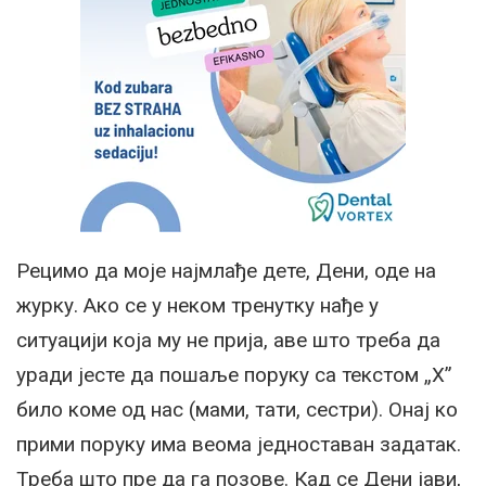
Рецимо да моје најмлађе дете, Дени, оде на
журку. Ако се у неком тренутку нађе у
ситуацији која му не прија, аве што треба да
уради јесте да пошаље поруку са текстом „X”
било коме од нас (мами, тати, сестри). Онај ко
прими поруку има веома једноставан задатак.
Треба што пре да га позове. Кад се Дени јави,