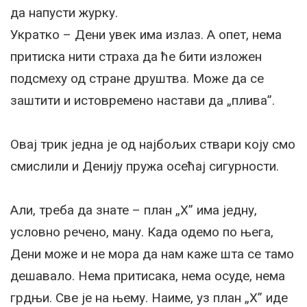
да напусти журку.
Укратко – Дени увек има излаз. А опет, нема
притиска нити страха да ће бити изложен
подсмеху од стране друштва. Може да се
заштити и истовремено настави да „плива”.
Овај трик једна је од најбољих ствари коју смо
смислили и Денију пружа осећај сигурности.
Али, треба да знате – план „X” има једну,
условно речено, ману. Када одемо по њега,
Дени може и не мора да нам каже шта се тамо
дешавало. Нема притисака, нема осуде, нема
грдњи. Све је на њему. Наиме, уз план „X” иде