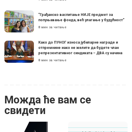
”Грађанско васпитање НИЈЕ предмет за
попуњавање фонда, већ улагање у будућност”
8 мин за читање
Како до ПУНОГ износа јубиларне награде и
отпремнине иако не желите да будете члан
репрезентативног синдиката – ДВА су начина
8 мин за читање
Можда ће вам се
свидети