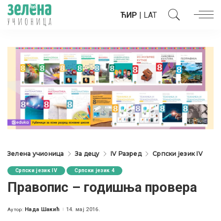
ЋИР
|
LAT
Зелена учионица
За децу
IV Разред
Српски језик IV
Српски језик IV
Српски језик 4
Правопис – годишња провера
Нада Шакић
14. мај 2016.
Аутор:
Posted
by