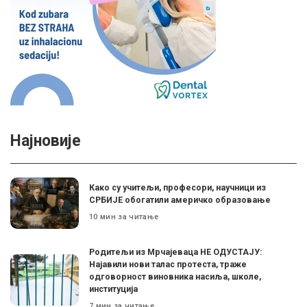
Најновије
Како су учитељи, професори, научници из
СРБИЈЕ обогатили америчко образовање
10 мин за читање
Родитељи из Мрчајеваца НЕ ОДУСТАЈУ:
Најавили нови талас протеста, траже
одговорност виновника насиља, школе,
институција
7 мин за читање