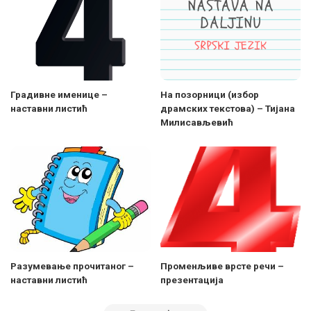
Градивне именице –
На позорници (избор
наставни листић
драмских текстова) – Тијана
Милисављевић
Разумевање прочитаног –
Променљиве врсте речи –
наставни листић
презентација