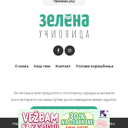
Прикажи још
О нама
Наш тим
Контакт
Услови коришћења
За питања или предлоге о пословној сарадњи можете
контактирати са нама путем доле наведене имејл адресе:
marketing@zelenaucionica.com
×
Наш вебсајт користи колачиће да побољша ваше искуство.