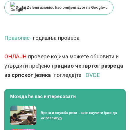
Dodaj Zelenu učionicu kao omiljeni izvor na Google-u
Правопис-
годишња провера
ОНЛАЈН
провере којима можете обновити и
утврдити пређено
градиво четвртог разреда
из српског језика
погледајте
OVDE
Можда ће вас интересовати
Врста и служба речи – како научити ђаке да
их разликују