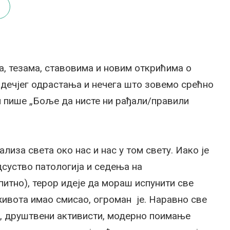
, тезама, ставовима и новим открићима о
 дечјег одрастања и нечега што зовемо срећно
м пише „Боље да нисте ни рађали/правили
лиза света око нас и нас у том свету. Иако је
суство патологија и седења на
упитно), терор идеје да мораш испунити све
ивота имао смисао, огроман је. Наравно све
и, друштвени активисти, модерно поимање