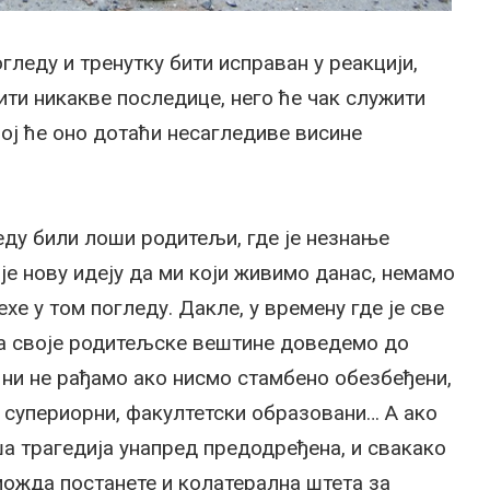
леду и тренутку бити исправан у реакцији,
вити никакве последице, него ће чак служити
јој ће оно дотаћи несагледиве висине
еду били лоши родитељи, где је незнање
 је нову идеју да ми који живимо данас, немамо
е у том погледу. Дакле, у времену где је све
да своје родитељске вештине доведемо до
ни не рађамо ако нисмо стамбено обезбеђени,
 супериорни, факултетски образовани… А ако
ша трагедија унапред предодређена, и свакако
 можда постанете и колатерална штета за