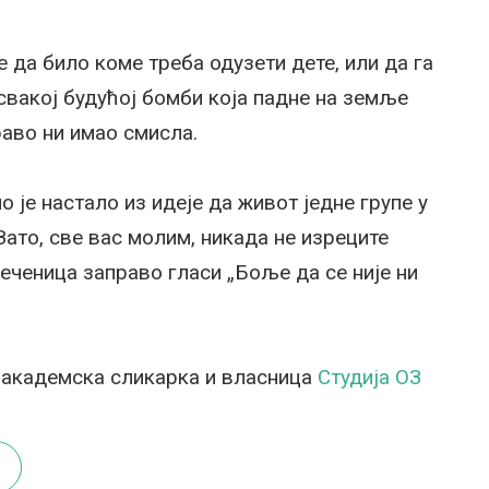
 да било коме треба одузети дете, или да га
 свакој будућој бомби која падне на земље
раво ни имао смисла.
о је настало из идеје да живот једне групе у
Зато, све вас молим, никада не изреците
реченица заправо гласи „Боље да се није ни
 академска сликарка и власница
Студија ОЗ