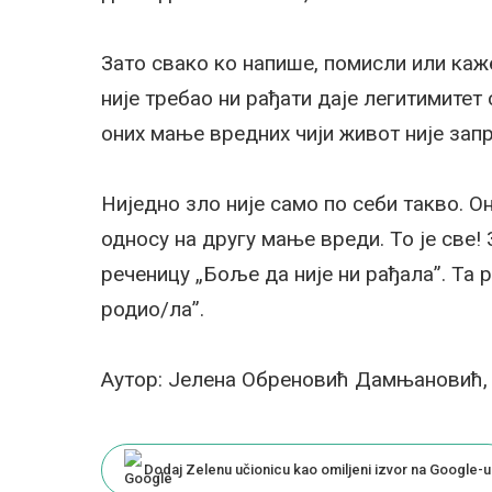
Зато свако ко напише, помисли или каже
није требао ни рађати даје легитимитет
оних мање вредних чији живот није зап
Ниједно зло није само по себи такво. Он
односу на другу мање вреди. То је све! 
реченицу „Боље да није ни рађала”. Та 
родио/ла”.
Аутор: Јелена Обреновић Дамњановић,
Dodaj Zelenu učionicu kao omiljeni izvor na Google-u