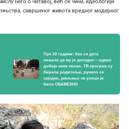
ислу него о читавој, већ се чини, идеологији
тињства, савршеног живота вредног модерног
Пре 30 година: Ако се дете
пожали да му је досадно – одмах
добије неки посао, ТВ програм су
бирали родитељи, ручало се
заједно, јављање на улици је
било ОБАВЕЗНО