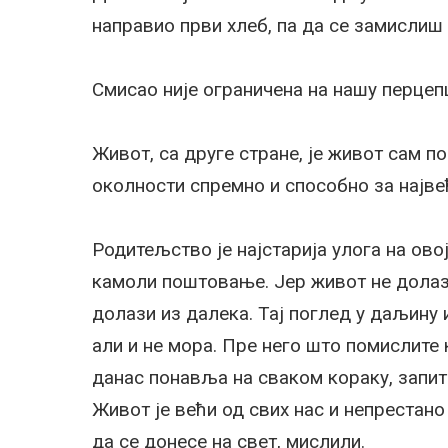
направио први хлеб, па да се замислиш
Смисао није ограничена на нашу перцепц
Живот, са друге стране, је живот сам по 
околности спремно и способно за највећ
Родитељство је најстарија улога на ово
камоли поштовање. Јер живот не долаз
долази из далека. Тај поглед у даљину
али и не мора. Пре него што помислите 
данас понавља на сваком кораку, запит
Живот је већи од свих нас и непрестано
да се донесе на свет, мислили.