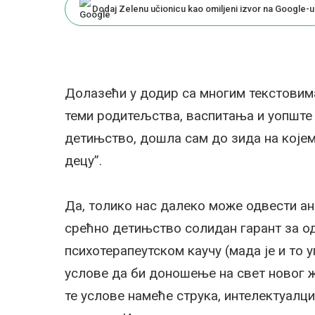
Dodaj Zelenu učionicu kao omiljeni izvor na Google-u
Долазећи у додир са многим текстовима
теми родитељства, васпитања и уопште
детињство, дошла сам до зида на које
децу”.
Да, толико нас далеко може одвести ана
срећно детињство солидан гарант за од
психотерапеутском каучу (мада је и то 
услове да би доношење на свет новог ж
те услове намеће струка, интелектуалц