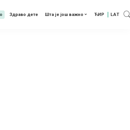
о
Здраво дете
Шта је још важно