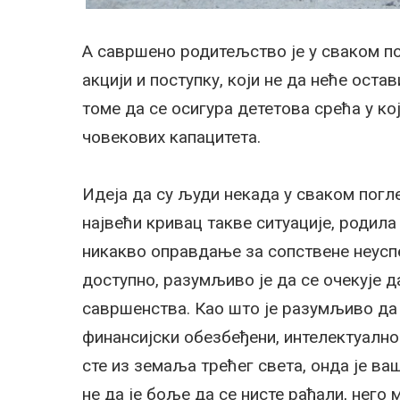
А савршено родитељство је у сваком пог
акцији и поступку, који не да неће оста
томе да се осигура дететова срећа у ко
човекових капацитета.
Идеја да су људи некада у сваком погл
највећи кривац такве ситуације, родила
никакво оправдање за сопствене неуспех
доступно, разумљиво је да се очекује 
савршенства. Као што је разумљиво да 
финансијски обезбеђени, интелектуално
сте из земаља трећег света, онда је ва
не да је боље да се нисте рађали, него