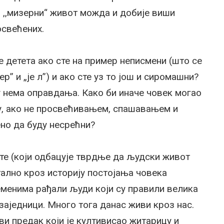
 ,,мизерни“ живот можда и добије виши
освећених.
е детета ако сте на пример неписмени (што се
ер” и „је л”) и ако сте уз то још и сиромашни?
у нема оправдања. Како би иначе човек могао
у, ако не просвећивањем, спашавањем и
ено да буду несрећни?
те (који одбацује тврдње да људски живот
тално кроз историју постојања човека
ременима рађали људи који су правили велика
заједници. Много тога данас живи кроз нас.
и предак који је култивисао житарицу и