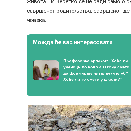
живота… И неретко се не ради само о см
савршеног родитељства, савршеног де
човека.
Можда ће вас интересовати
Професорка српског: ”Хоће ли
ученици по новом закону смети
да формирају читалачки клуб?
Хоће ли то смети у школи?”