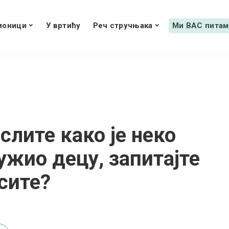
ионици
У вртићу
Реч стручњака
Ми ВАС питам
слите како је неко
ужио децу, запитајте
сите?