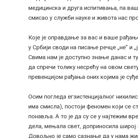
медицинска и друга испитивања, па ваш
смисао у служби науке и живота нас пр
Које је оправдање за вас и ваше рађањ
у Србији своди на писање речце „не” и „ј
Свима нам је доступно знање данас и т
да спречи толику несрећу на овом свет
превенцијом рађања оних којима је суђ
Осим погледа егзистенцијалног нихилис
има смисла), постоји феномен који се с
понавља. А то је да су се у најтежим в
дела, мењала свет, доприносила широј 
Довољно је само сазнање да у нама жив