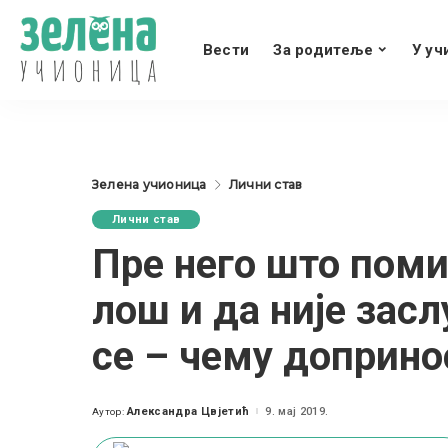
Вести
За родитеље
У уч
Зелена учионица
Лични став
Лични став
Пре него што поми
лош и да није засл
се – чему доприно
Александра Цвјетић
9. мај 2019.
Аутор:
Posted
by