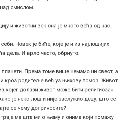
 над смислом.
ију и животни век она је много већа од нас.
себи. Човек је биће, које је и из најлошијих
а дела. И врло често, обрнуто.
ј планети. Према томе више немамо ни свест, а
и кроз родитеље већ уз њихову помоћ. Живот
 из којег долази живот може бити религиозан
како је неко лош и није заслужио децу, што се
ајте се чему доприносите?
 траје ма шта ми о њему и онима који помажу