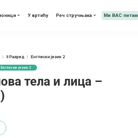
ионици
У вртићу
Реч стручњака
Ми ВАС питам
II Разред
Енглески језик 2
Енглески језик 2
ва тела и лица –
)