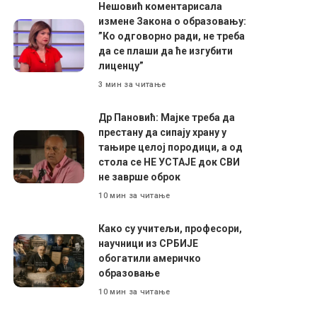
Нешовић коментарисала
измене Закона о образовању:
”Ко одговорно ради, не треба
да се плаши да ће изгубити
лиценцу”
3 мин за читање
Др Пановић: Мајке треба да
престану да сипају храну у
тањире целој породици, а од
стола се НЕ УСТАЈЕ док СВИ
не заврше оброк
10 мин за читање
Како су учитељи, професори,
научници из СРБИЈЕ
обогатили америчко
образовање
10 мин за читање