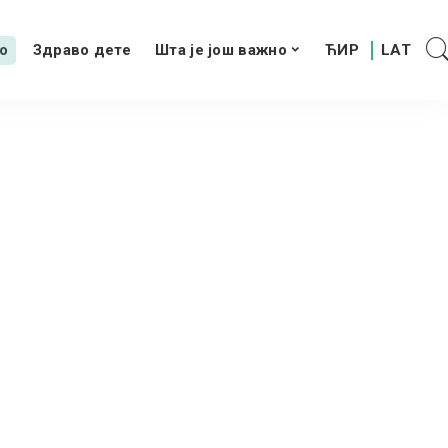
о
Здраво дете
Шта је још важно