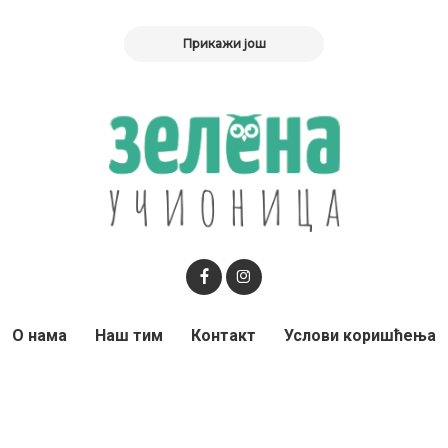
Прикажи још
О нама
Наш тим
Контакт
Услови коришћења