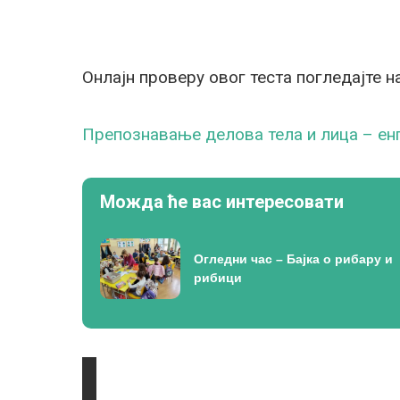
Онлајн проверу овог теста погледајте н
Препознавање делова тела и лица – енгл
Можда ће вас интересовати
Огледни час – Бајка о рибару и
рибици