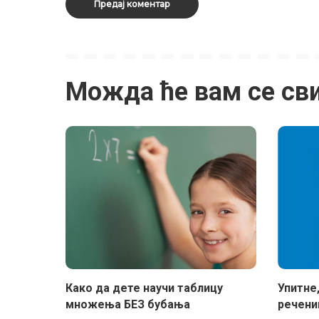
Можда ће вам се св
Како да дете научи таблицу
Упитне
множења БЕЗ бубања
речени