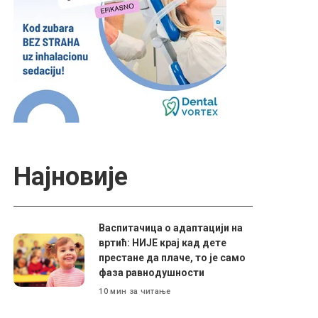
Најновије
Васпитачица о адаптацији на
вртић: НИЈЕ крај кад дете
престане да плаче, то је само
фаза равнодушности
10 мин за читање