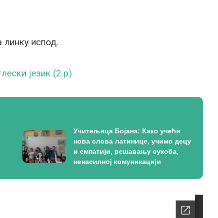
а линку испод.
ески језик (2.р)
Учитељица Бојана: Како учећи
нова слова латинице, учимо децу
и емпатији, решавању сукоба,
ненасилној комуникацији