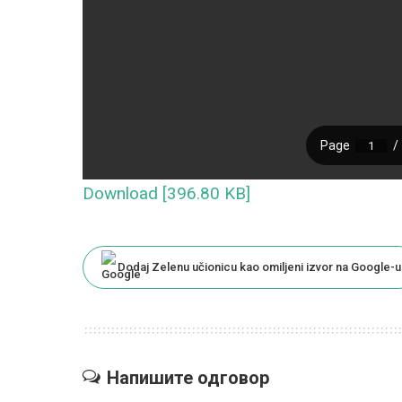
Download [396.80 KB]
Dodaj Zelenu učionicu kao omiljeni izvor na Google-u
Напишите одговор