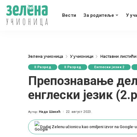
Вести
За родитеље
У уч
Зелена учионица
У учионици
Наставни листићи
II Разред
II Разред
Енглески језик 2
Препознавање дело
енглески језик (2.р
Нада Шакић
22. август 2023.
Аутор:
Posted
by
Dodaj Zelenu učionicu kao omiljeni izvor na Google-u