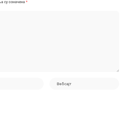
а су означена
*