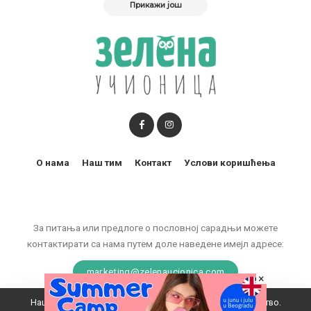
Прикажи још
О нама
Наш тим
Контакт
Услови коришћења
За питања или предлоге о пословној сарадњи можете
контактирати са нама путем доле наведене имејл адресе:
marketing@zelenaucionica.com
×
Наш вебсајт користи колачиће да побољша ваше искуство.