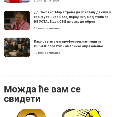
3 мин за читање
Др Пановић: Мајке треба да престану да сипају
храну у тањире целој породици, а од стола се
НЕ УСТАЈЕ док СВИ не заврше оброк
10 мин за читање
Како су учитељи, професори, научници из
СРБИЈЕ обогатили америчко образовање
10 мин за читање
Можда ће вам се
свидети