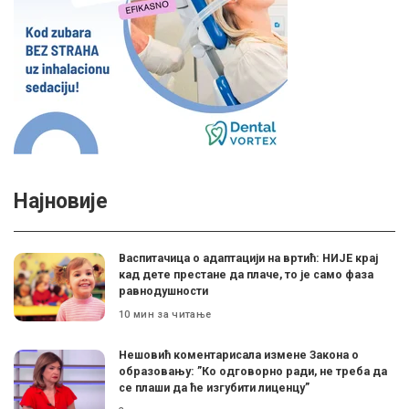
Најновије
Васпитачица о адаптацији на вртић: НИЈЕ крај
кад дете престане да плаче, то је само фаза
равнодушности
10 мин за читање
Нешовић коментарисала измене Закона о
образовању: ”Ко одговорно ради, не треба да
се плаши да ће изгубити лиценцу”