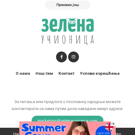
Прикажи још
О нама
Наш тим
Контакт
Услови коришћења
За питања или предлоге о пословној сарадњи можете
контактирати са нама путем доле наведене имејл адресе:
marketing@zelenaucionica.com
×
Наш вебсајт користи колачиће да побољша ваше искуство.