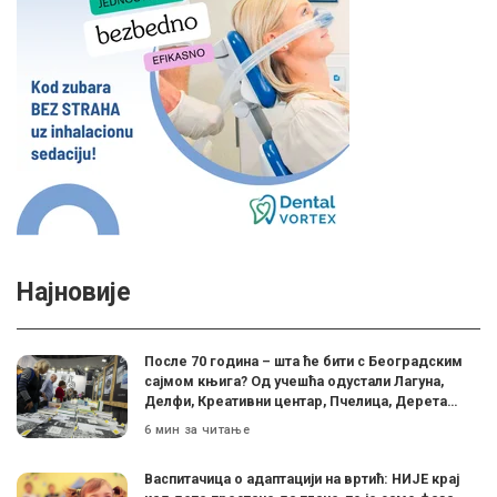
Најновије
После 70 година – шта ће бити с Београдским
сајмом књига? Од учешћа одустали Лагуна,
Делфи, Креативни центар, Пчелица, Дерета…
6 мин за читање
Васпитачица о адаптацији на вртић: НИЈЕ крај