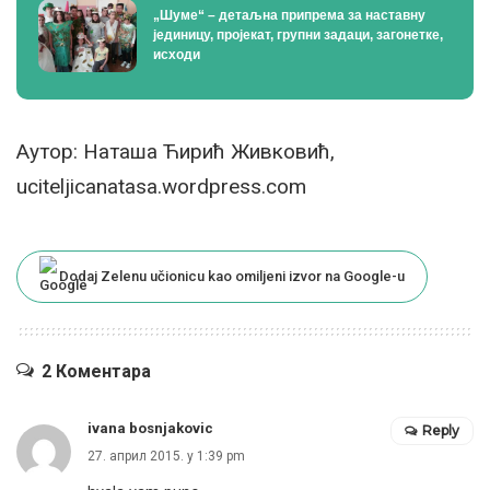
„Шуме“ – детаљна припрема за наставну
јединицу, пројекат, групни задаци, загонетке,
исходи
Аутор: Наташа Ћирић Живковић,
uciteljicanatasa.
wordpress.com
Dodaj Zelenu učionicu kao omiljeni izvor na Google-u
2 Коментара
ivana bosnjakovic
Reply
27. април 2015. у 1:39 pm