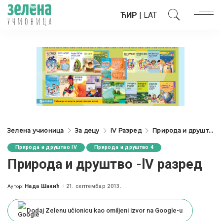
ЋИР
|
LAT
Зелена учионица
За децу
IV Разред
Природа и друштво IV
Природа и друштво IV
Природа и друштво 4
Природа и друштво -lV разред
Нада Шакић
21. септембар 2013.
Аутор:
Posted
by
Dodaj Zelenu učionicu kao omiljeni izvor na Google-u