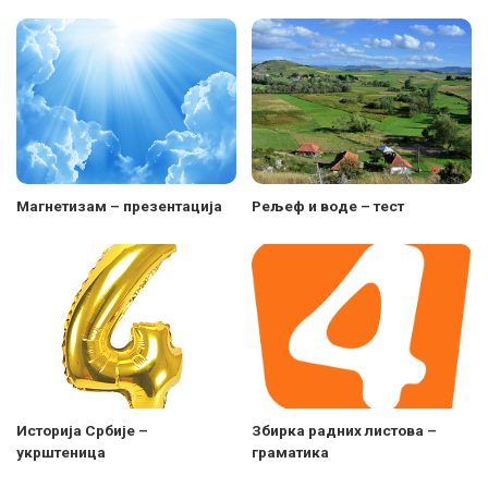
Магнетизам – презентација
Рељеф и воде – тест
Историја Србије –
Збирка радних листова –
укрштеница
граматика