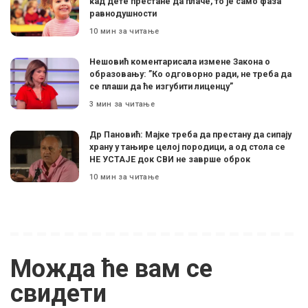
кад дете престане да плаче, то је само фаза
равнодушности
10 мин за читање
Нешовић коментарисала измене Закона о
образовању: ”Ко одговорно ради, не треба да
се плаши да ће изгубити лиценцу”
3 мин за читање
Др Пановић: Мајке треба да престану да сипају
храну у тањире целој породици, а од стола се
НЕ УСТАЈЕ док СВИ не заврше оброк
10 мин за читање
Можда ће вам се
свидети