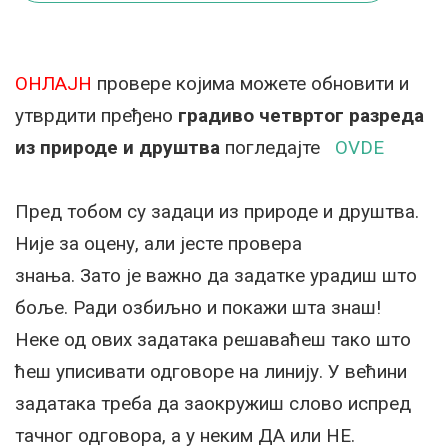
ОНЛАЈН
провере којима можете обновити и
утврдити пређено
градиво четвртог разреда
из природе и друштва
погледајте
OVDE
Пред тобом су задаци из природе и друштва.
Није за оцену, али јесте провера
знања. Зато је важно да задатке урадиш што
боље. Ради озбиљно и покажи шта знаш!
Неке од ових задатака решаваћеш тако што
ћеш уписивати одговоре на линију. У већини
задатака треба да заокружиш слово испред
тачног одговора, а у неким ДА или НЕ.