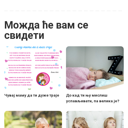
Можда ће вам се
свидети
Чувај маму да ти дуже траје
До кад ти њу мислиш
успављивати, па велика је?