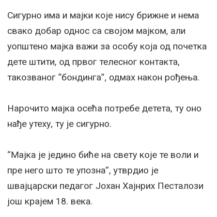
Сигурно има и мајки које нису брижне и нема
свако добар однос са својом мајком, али
уопштено мајка важи за особу која од почетка
дете штити, од првог телесног контакта,
такозваног “бондинга”, одмах након рођења.
Нарочито мајка осећа потребе детета, ту оно
нађе утеху, ту је сигурно.
“Мајка је једино биће на свету које те воли и
пре него што те упозна”, утврдио је
швајцарски педагог Јохан Хајнрих Песталози
још крајем 18. века.