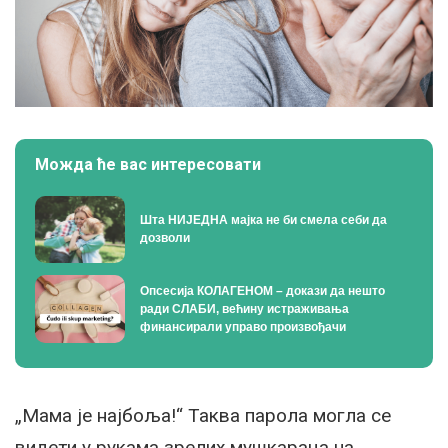
Можда ће вас интересовати
Шта НИЈЕДНА мајка не би смела себи да
дозволи
Опсесија КОЛАГЕНОМ – докази да нешто
ради СЛАБИ, већину истраживања
финансирали управо произвођачи
„Мама је најбоља!“ Таква парола могла се
видети у рукама зрелих мушкараца на