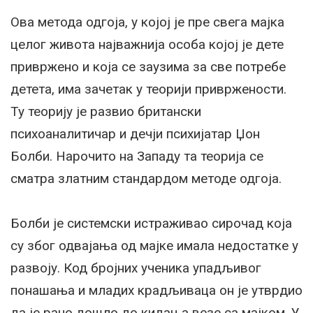
Ова метода одгоја, у којој је пре свега мајка
целог живота најважнија особа којој је дете
привржено и која се заузима за све потребе
детета, има зачетак у теорији привржености.
Ту теорију је развио британски
психоаналитичар и дечји психијатар Џон
Болби. Нарочито на Западу та теорија се
сматра златним стандардом методе одгоја.
Болби је системски истраживао сирочад која
су због одвајања од мајке имала недостатке у
развоју. Код бројних ученика упадљивог
понашања и младих крадљиваца он је утврдио
да је рано дошло до кидања везе са мајком. У