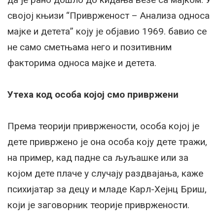
својој књизи “Приврженост – Анализа односа
мајке и детета” коју је објавио 1969. бавио се
не само сметњама него и позитивним
факторима односа мајке и детета.
Утеха код особа којој смо привржени
Према теорији привржености, особа којој је
дете привржено је она особа коју дете тражи,
на пример, кад падне са љуљашке или за
којом дете плаче у случају раздвајања, каже
психијатар за децу и младе Карл-Хејнц Бриш,
који је заговорник теорије привржености.