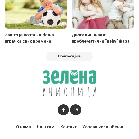
Зашто је лопта најбоља
Двогодишњаци:
играчка свих времена
проблематична "нећу" фаза
Прикажи још
О нама
Наш тим
Контакт
Услови коришћења