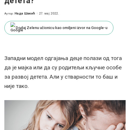
детета?
Нада Шакић
27. мај 2022.
Аутор:
Posted
by
Dodaj Zelenu učionicu kao omiljeni izvor na Google-u
Западни модел одгајања деце полази од тога
да је мајка или да су родитељи кључне особе
за развој детета. Али у стварности то баш и
није тако.