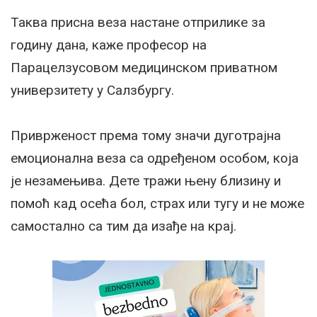
Таква присна веза настане отприлике за
годину дана, каже професор на
Парацелзусовом медицинском приватном
универзитету у Салзбургу.
Приврженост према тому значи дуготрајна
емоционална веза са одређеном особом, која
је незамењива. Дете тражи њену близину и
помоћ кад осећа бол, страх или тугу и не може
самостално са тим да изађе на крај.