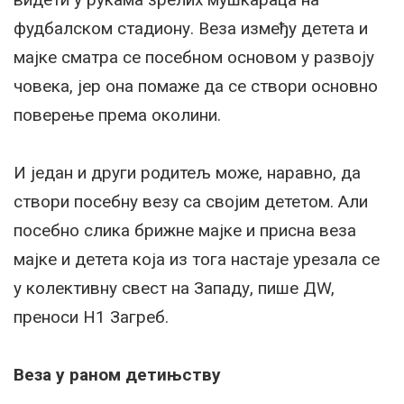
фудбалском стадиону. Веза између детета и
мајке сматра се посебном основом у развоју
човека, јер она помаже да се створи основно
поверење према околини.
И један и други родитељ може, наравно, да
створи посебну везу са својим дететом. Али
посебно слика брижне мајке и присна веза
мајке и детета која из тога настаје урезала се
у колективну свест на Западу, пише ДW,
преноси Н1 Загреб.
Веза у раном детињству