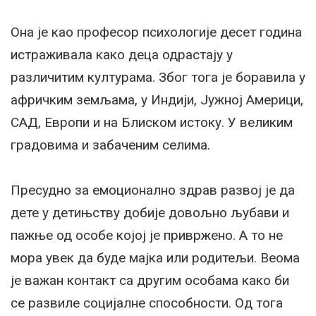
Она је као професор психологије десет година
истраживала како деца одрастају у
различитим културама. Због тога је боравила у
афричким земљама, у Индији, Јужној Америци,
САД, Европи и на Блиском истоку. У великим
градовима и забаченим селима.
Пресудно за емоционално здрав развој је да
дете у детињству добије довољно љубави и
пажње од особе којој је привржено. А то не
мора увек да буде мајка или родитељи. Веома
је важан контакт са другим особама како би
се развиле социјалне способности. Од тога