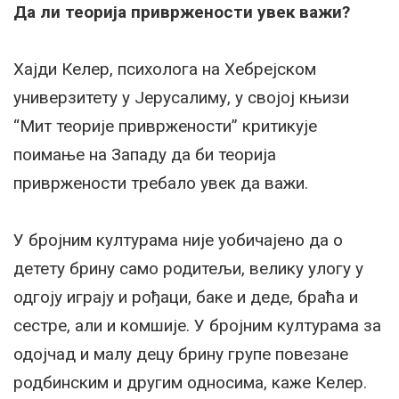
Да ли теорија привржености увек важи?
Хајди Келер, психолога на Хебрејском
универзитету у Јерусалиму, у својој књизи
“Мит теорије привржености” критикује
поимање на Западу да би теорија
привржености требало увек да важи.
У бројним културама није уобичајено да о
детету брину само родитељи, велику улогу у
одгоју играју и рођаци, баке и деде, браћа и
сестре, али и комшије. У бројним културама за
одојчад и малу децу брину групе повезане
родбинским и другим односима, каже Келер.