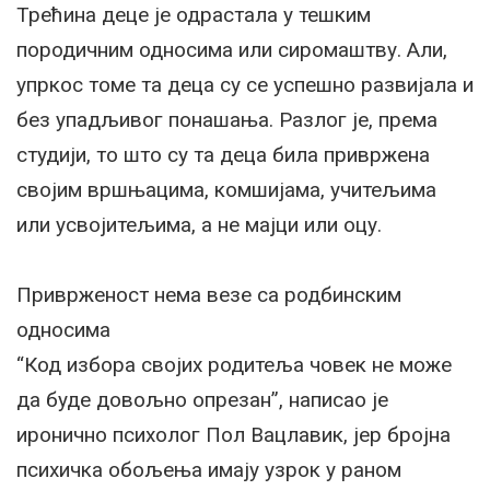
Трећина деце је одрастала у тешким
породичним односима или сиромаштву. Али,
упркос томе та деца су се успешно развијала и
без упадљивог понашања. Разлог је, према
студији, то што су та деца била привржена
својим вршњацима, комшијама, учитељима
или усвојитељима, а не мајци или оцу.
Приврженост нема везе са родбинским
односима
“Код избора својих родитеља човек не може
да буде довољно опрезан”, написао је
иронично психолог Пол Вацлавик, јер бројна
психичка обољења имају узрок у раном