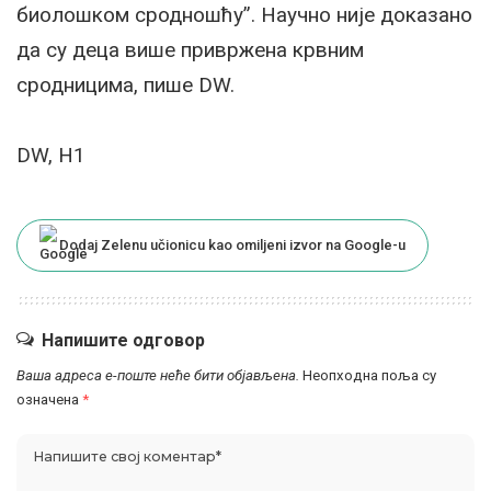
биолошком сродношћу”. Научно није доказано
да су деца више привржена крвним
сродницима, пише DW.
DW, Н1
Dodaj Zelenu učionicu kao omiljeni izvor na Google-u
Напишите одговор
Ваша адреса е-поште неће бити објављена.
Неопходна поља су
означена
*