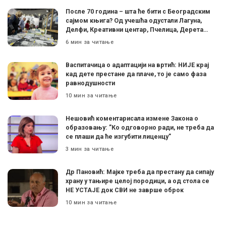
После 70 година – шта ће бити с Београдским
сајмом књига? Од учешћа одустали Лагуна,
Делфи, Креативни центар, Пчелица, Дерета…
6 мин за читање
Васпитачица о адаптацији на вртић: НИЈЕ крај
кад дете престане да плаче, то је само фаза
равнодушности
10 мин за читање
Нешовић коментарисала измене Закона о
образовању: ”Ко одговорно ради, не треба да
се плаши да ће изгубити лиценцу”
3 мин за читање
Др Пановић: Мајке треба да престану да сипају
храну у тањире целој породици, а од стола се
НЕ УСТАЈЕ док СВИ не заврше оброк
10 мин за читање