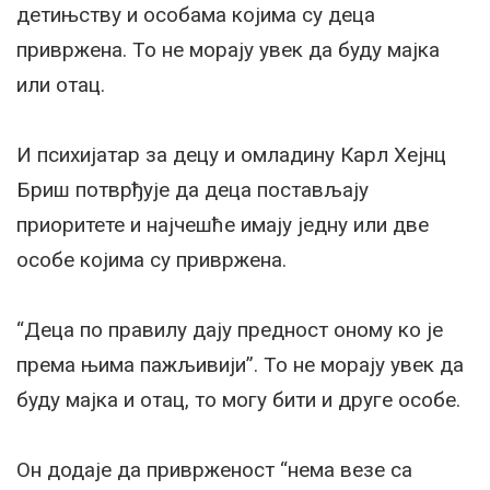
детињству и особама којима су деца
привржена. То не морају увек да буду мајка
или отац.
И психијатар за децу и омладину Карл Хејнц
Бриш потврђује да деца постављају
приоритете и најчешће имају једну или две
особе којима су привржена.
“Деца по правилу дају предност оному ко је
према њима пажљивији”. То не морају увек да
буду мајка и отац, то могу бити и друге особе.
Он додаје да приврженост “нема везе са