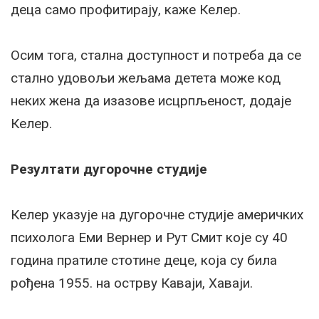
деца само профитирају, каже Келер.
Осим тога, стална доступност и потреба да се
стално удовољи жељама детета може код
неких жена да изазове исцрпљеност, додаје
Келер.
Резултати дугорочне студије
Келер указује на дугорочне студије америчких
психолога Еми Вернер и Рут Смит које су 40
година пратиле стотине деце, која су била
рођена 1955. на острву Каваји, Хаваји.