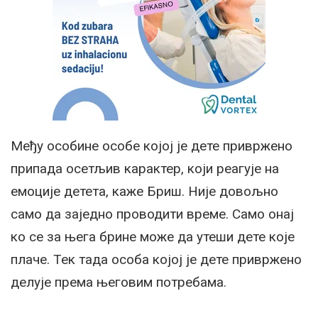
Међу особине особе којој је дете привржено
припада осетљив карактер, који реагује на
емоције детета, каже Бриш. Није довољно
само да заједно проводити време. Само онај
ко се за њега брине може да утеши дете које
плаче. Тек тада особа којој је дете привржено
делује према његовим потребама.