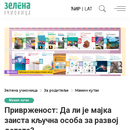
ЋИР
|
LAT
Зелена учионица
За родитеље
Мамин кутак
Мамин кутак
Приврженост: Да ли је мајка
заиста кључна особа за развој