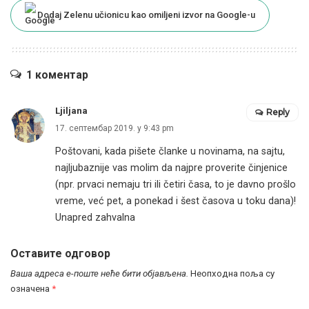
Dodaj Zelenu učionicu kao omiljeni izvor na Google-u
1 коментар
Ljiljana
Reply
17. септембар 2019. у 9:43 pm
Poštovani, kada pišete članke u novinama, na sajtu,
najljubaznije vas molim da najpre proverite činjenice
(npr. prvaci nemaju tri ili četiri časa, to je davno prošlo
vreme, već pet, a ponekad i šest časova u toku dana)!
Unapred zahvalna
Оставите одговор
Ваша адреса е-поште неће бити објављена.
Неопходна поља су
означена
*