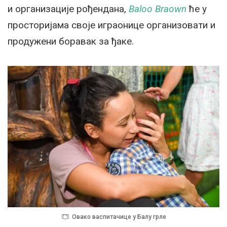
и организације рођендана,
Baloo Braown
ће у
просторијама своје играонице организовати и
продужени боравак за ђаке.
Овако васпитачице у Балу грле