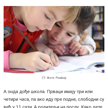
Фото: Pixabay
А онда дође школа. Прваци имају три или
четири часа, па ако иду пре подне, слободни су
већ у 11 сати. А родитељи на послу. Како дете