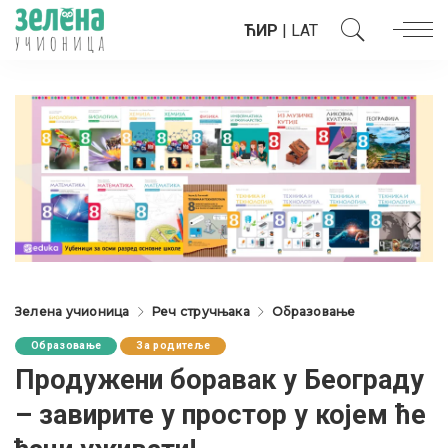
ЋИР
|
LAT
Зелена учионица
Реч стручњака
Образовање
Образовање
За родитеље
Продужени боравак у Београду
– завирите у простор у којем ће