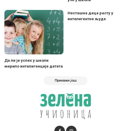
Несташна деца расту у
интелигентне људе
Да ли је успех у школи
мерило интелигенције детета
Прикажи још