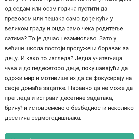
од седам или осам година пустити да
превозом или пешака само дође кући у
великом граду и онда само чека родитеље
сатима? То је данас незамисливо. Зато у
већини школа постоји продужени боравак за
децу. И како то изгледа? Једна учитељица
чува и до педесеторо деце, покушавајући да
одржи мир и мотивише их да се фокусирају на
своје домаће задатке. Наравно да не може да
прегледа и исправи десетине задатака,
бринући истовремено о безбедности неколико
десетина седмогодишњака.