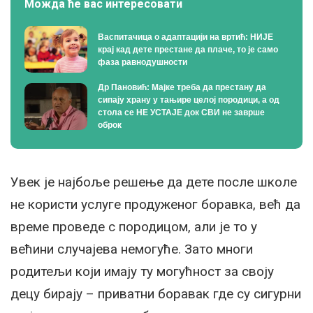
Можда ће вас интересовати
Васпитачица о адаптацији на вртић: НИЈЕ
крај кад дете престане да плаче, то је само
фаза равнодушности
Др Пановић: Мајке треба да престану да
сипају храну у тањире целој породици, а од
стола се НЕ УСТАЈЕ док СВИ не заврше
оброк
Увек је најбоље решење да дете после школе
не користи услуге продуженог боравка, већ да
време проведе с породицом, али је то у
већини случајева немогуће. Зато многи
родитељи који имају ту могућност за своју
децу бирају – приватни боравак где су сигурни