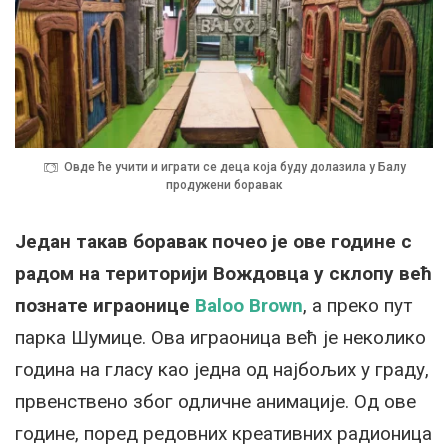
Овде ће учити и играти се деца која буду долазила у Балу
продужени боравак
Један такав боравак почео је ове године с
радом на територији Вождовца у склопу већ
познате играонице
Baloo Brown
, а преко пут
парка Шумице. Ова играоница већ је неколико
година на гласу као једна од најбољих у граду,
првенствено због одличне анимације. Од ове
године, поред редовних креативних радионица