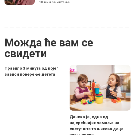
10 мин за читање
Можда ће вам се
свидети
Правило 3 минута од којег
зависи поверење детета
Данска је једна од
најсрећнијих земаља на
свету: шта то њихова деца
уче у школи