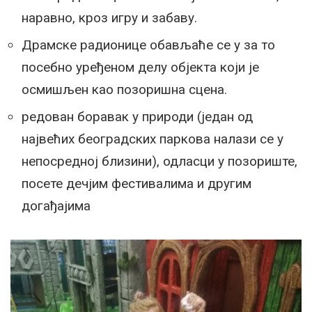
наравно, кроз игру и забаву.
Драмске радионице обављаће се у за то
посебно уређеном делу објекта који је
осмишљен као позоришна сцена.
редован боравак у природи (један од
највећих београдских паркова налази се у
непосредној близини), одласци у позориште,
посете дечјим фестивалима и другим
догађајима