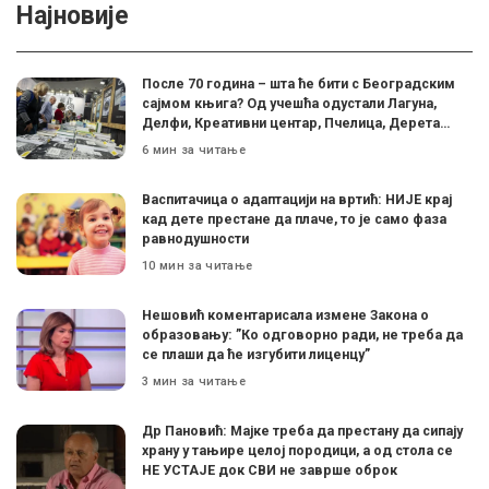
Најновије
После 70 година – шта ће бити с Београдским
сајмом књига? Од учешћа одустали Лагуна,
Делфи, Креативни центар, Пчелица, Дерета…
6 мин за читање
Васпитачица о адаптацији на вртић: НИЈЕ крај
кад дете престане да плаче, то је само фаза
равнодушности
10 мин за читање
Нешовић коментарисала измене Закона о
образовању: ”Ко одговорно ради, не треба да
се плаши да ће изгубити лиценцу”
3 мин за читање
Др Пановић: Мајке треба да престану да сипају
храну у тањире целој породици, а од стола се
НЕ УСТАЈЕ док СВИ не заврше оброк