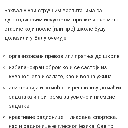
Захваљујући стручним васпитачима са
дугогодишњим искуством, прваке и оне мало
старије који после (или пре) школе буду
долазили у Балу очекује:
организовани превоз или пратња до школе
избалансиран оброк који се састоји из
куваног јела и салате, као и воћна ужина
асистенција и помоћ при решавању домаћих
задатака и припрема за усмене и писмене
задатке
креативне радионице – ликовне, спортске,
као и радионице енглеског језика. Све то,