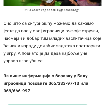
А овако кад се баш лудо забављају…
Оно што са сигурношћу можемо да кажемо
јесте да вас у овој играоници очекује стручан,
насмејан и добар тим младих васпитачица које
ће чак и израду домаћих задатака претворити
у игру. А познато је да деца најбоље уче
управо играјући се.
За више информација о боравку у Балу
играоници позовите 065/333-97-13 или
069/666-997