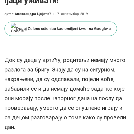
ђаци уживати!
Александра Цвјетић
17. септембар 2019.
Аутор:
Posted
by
Dodaj Zelenu učionicu kao omiljeni izvor na Google-u
Док су деца у вртићу, родитељи немају много
разлога за бригу. Знају да су на сигурном,
нахрањени, да су одспавали, појели воће,
забавили се и да немају домаће задатке које
они морају после напорног дана на послу да
проверавају, уместо да се опуштено играју и
са децом разговарају о томе како су провели
дан.