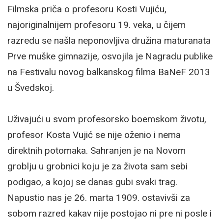
Filmska priča o profesoru Kosti Vujiću,
najoriginalnijem profesoru 19. veka, u čijem
razredu se našla neponovljiva družina maturanata
Prve muške gimnazije, osvojila je Nagradu publike
na Festivalu novog balkanskog filma BaNeF 2013
u Švedskoj.
Uživajući u svom profesorsko boemskom životu,
profesor Kosta Vujić se nije oženio i nema
direktnih potomaka. Sahranjen je na Novom
groblju u grobnici koju je za života sam sebi
podigao, a kojoj se danas gubi svaki trag.
Napustio nas je 26. marta 1909. ostavivši za
sobom razred kakav nije postojao ni pre ni posle i