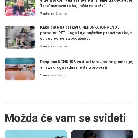
videla tokom karijere jeste mišljenje da deca vole
’lake’ nastavnike koji ništa ne traže”
7 min za čitanje
Kako dete da preživi u NEFUNKCIONALNOJ
porodici: PET uloga koje najčešće preuzima i koje
su posledice za budućnost
5 min za čitanje
Raspisan KONKURS za direktora Jovine gimnazije,
ali i za druga radna mesta u prosveti
1 min za čitanje
Možda će vam se svideti