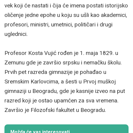
vek koji će nastati i čija će imena postati istorijsko
oličenje jedne epohe u koju su ušli kao akademici,
profesori, ministri, umetnici, političari i drugi
uglednici.
Profesor Kosta Vujić rođen je 1. maja 1829. u
Zemunu gde je završio srpsku i nemačku školu.
Prvih pet razreda gimnazije je pohađao u
Sremskim Karlovcima, a šesti u Prvoj muškoj
gimnaziji u Beogradu, gde je kasnije izveo na put
razred koji je ostao upamćen za sva vremena.
Završio je Filozofski fakultet u Beogradu.
Možda će vas interesovati