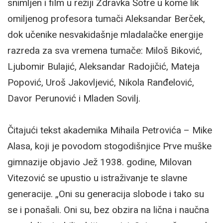
snimljen i film u režiji Zdravka Šotre u kome lik
omiljenog profesora tumači Aleksandar Berček,
dok učenike nesvakidašnje mladalačke energije
razreda za sva vremena tumače: Miloš Biković,
Ljubomir Bulajić, Aleksandar Radojičić, Mateja
Popović, Uroš Jakovljević, Nikola Ranđelović,
Davor Perunović i Mladen Sovilj.
Čitajući tekst akademika Mihaila Petrovića – Mike
Alasa, koji je povodom stogodišnjice Prve muške
gimnazije objavio Jež 1938. godine, Milovan
Vitezović se upustio u istraživanje te slavne
generacije. „Oni su generacija slobode i tako su
se i ponašali. Oni su, bez obzira na lična i naučna