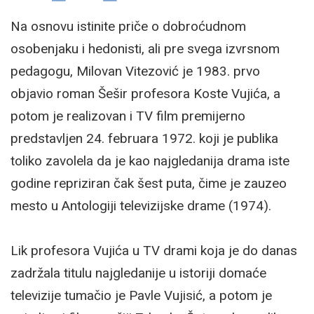
Na osnovu istinite priče o dobroćudnom
osobenjaku i hedonisti, ali pre svega izvrsnom
pedagogu, Milovan Vitezović je 1983. prvo
objavio roman Šešir profesora Koste Vujića, a
potom je realizovan i TV film premijerno
predstavljen 24. februara 1972. koji je publika
toliko zavolela da je kao najgledanija drama iste
godine repriziran čak šest puta, čime je zauzeo
mesto u Antologiji televizijske drame (1974).
Lik profesora Vujića u TV drami koja je do danas
zadržala titulu najgledanije u istoriji domaće
televizije tumačio je Pavle Vujisić, a potom je