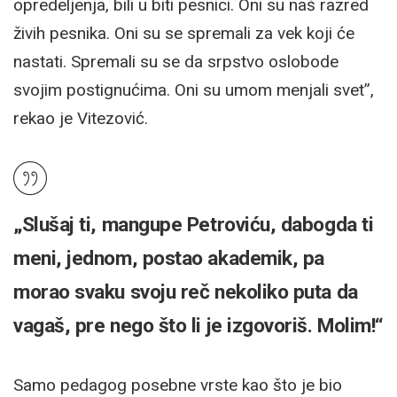
opredeljenja, bili u biti pesnici. Oni su naš razred
živih pesnika. Oni su se spremali za vek koji će
nastati. Spremali su se da srpstvo oslobode
svojim postignućima. Oni su umom menjali svet”,
rekao je Vitezović.
„Slušaj ti, mangupe Petroviću, dabogda ti
meni, jednom, postao akademik, pa
morao svaku svoju reč nekoliko puta da
vagaš, pre nego što li je izgovoriš. Molim!“
Samo pedagog posebne vrste kao što je bio