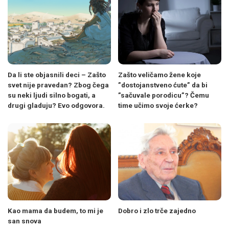
Da li ste objasnili deci – Zašto
Zašto veličamo žene koje
svet nije pravedan? Zbog čega
”dostojanstveno ćute” da bi
su neki ljudi silno bogati, a
”sačuvale porodicu”? Čemu
drugi gladuju? Evo odgovora.
time učimo svoje ćerke?
Kao mama da budem, to mi je
Dobro i zlo trče zajedno
san snova