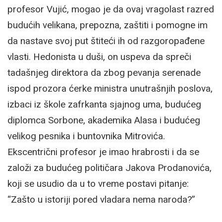
profesor Vujić, mogao je da ovaj vragolast razred
budućih velikana, prepozna, zaštiti i pomogne im
da nastave svoj put štiteći ih od razgoropađene
vlasti. Hedonista u duši, on uspeva da spreči
tadašnjeg direktora da zbog pevanja serenade
ispod prozora ćerke ministra unutrašnjih poslova,
izbaci iz škole zafrkanta sjajnog uma, budućeg
diplomca Sorbone, akademika Alasa i budućeg
velikog pesnika i buntovnika Mitrovića.
Ekscentrični profesor je imao hrabrosti i da se
založi za budućeg političara Jakova Prodanovića,
koji se usudio da u to vreme postavi pitanje:
“Zašto u istoriji pored vladara nema naroda?”