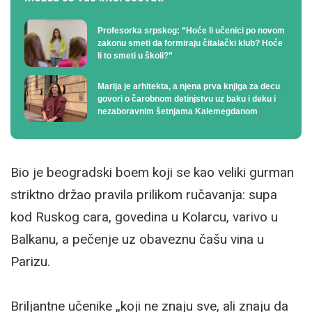
Profesorka srpskog: ”Hoće li učenici po novom
zakonu smeti da formiraju čitalački klub? Hoće
li to smeti u školi?”
Marija je arhitekta, a njena prva knjiga za decu
govori o čarobnom detinjstvu uz baku i deku i
nezaboravnim šetnjama Kalemegdanom
Bio je beogradski boem koji se kao veliki gurman
striktno držao pravila prilikom ručavanja: supa
kod Ruskog cara, govedina u Kolarcu, varivo u
Balkanu, a pečenje uz obaveznu čašu vina u
Parizu.
Briljantne učenike „koji ne znaju sve, ali znaju da