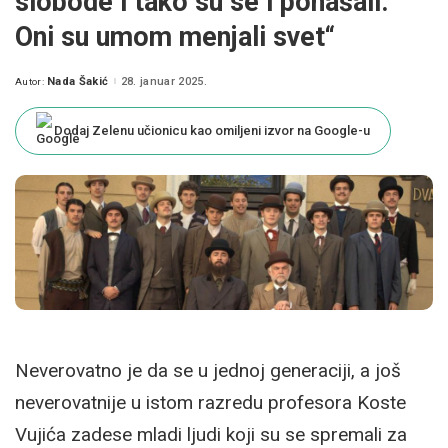
slobode i tako su se i ponašali.
Oni su umom menjali svet“
Nada Šakić
28. januar 2025.
Autor:
Posted
by
Dodaj Zelenu učionicu kao omiljeni izvor na Google-u
Neverovatno je da se u jednoj generaciji, a još
neverovatnije u istom razredu profesora Koste
Vujića zadese mladi ljudi koji su se spremali za