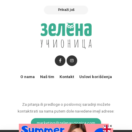
Prikaži još
O nama
Naš tim
Kontakt
Uslovi korišćenja
Za pitanja ili predloge o poslovnoj saradnji možete
kontaktirati sa nama putem dole navedene imejl adrese:
marketing@zelenaucionica.com
×