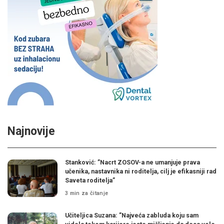
Najnovije
Stanković: ”Nacrt ZOSOV-a ne umanjuje prava
učenika, nastavnika ni roditelja, cilj je efikasniji rad
Saveta roditelja”
3 min za čitanje
Učiteljica Suzana: ”Najveća zabluda koju sam