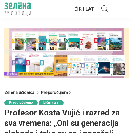
ĆIR
|
LAT
Zelena učionica
Preporučujemo
Preporučujemo
Lični stav
Profesor Kosta Vujić i razred za
sva vremena: „Oni su generacija