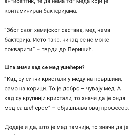
антисептик, те да нема тог меда који је
контаминиран бактеријама.
”Због свог хемијског састава, мед нема
бактерија. Исто тако, никад се не може
покварити.” – тврди др Перишић.
Шта значи кад се мед ушећери?
”Кад су ситни кристали у меду на површини,
само на корици. То је добро – чувају мед. А
кад су крупнији кристали, то значи да је онда
мед са шећером” – објашњава овај професор.
Додаје и да, што је мед тамнији, то значи да је