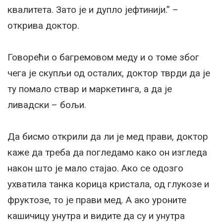
квалитета. Зато је и дупло јефтинији.” –
открива доктор.
Говорећи о багремовом меду и о томе због
чега је скупљи од осталих, доктор тврди да је
ту помало ствар и маркетинга, а да је
ливадски – бољи.
Да бисмо открили да ли је мед прави, доктор
каже да треба да погледамо како он изгледа
након што је мало стајао. Ако се одозго
ухватила танка корица кристала, од глукозе и
фруктозе, то је прави мед. А ако уроните
кашичицу унутра и видите да су и унутра