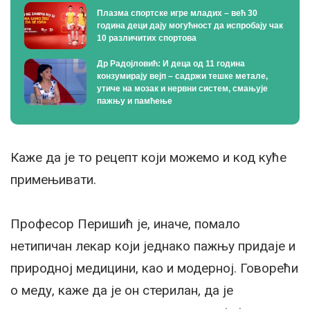
Плазма спортске игре младих – већ 30
година деци дају могућност да испробају чак
10 различитих спортова
Др Радојловић: И деца од 11 година
конзумирају вејп – садржи тешке метале,
утиче на мозак и нервни систем, смањује
пажњу и памћење
Каже да је то рецепт који можемо и код куће
примењивати.
Професор Перишић је, иначе, помало
нетипичан лекар који једнако пажњу придаје и
природној медицини, као и модерној. Говорећи
о меду, каже да је он стерилан, да је