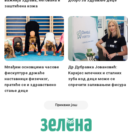
важнија здрава, негована и
добро за здравље деце
заштићена кожа
Млађим основцима часове
Др Дубравка Јовановић:
фискултуре држаће
Каријес млечних и сталних
наставници физичког,
зуба код деце може се
пратиће се и здравствено
спречити заливањем фисура
стање деце
Прикажи још