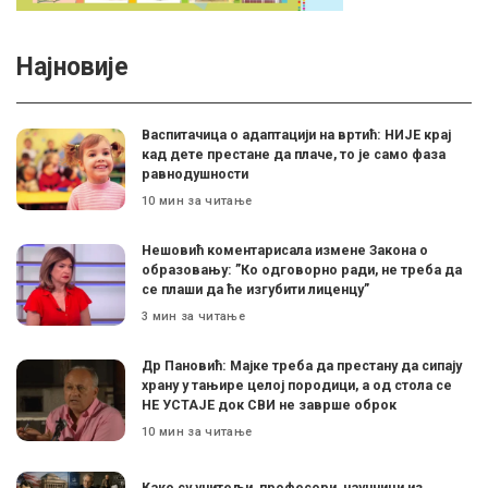
Најновије
Васпитачица о адаптацији на вртић: НИЈЕ крај
кад дете престане да плаче, то је само фаза
равнодушности
10 мин за читање
Нешовић коментарисала измене Закона о
образовању: ”Ко одговорно ради, не треба да
се плаши да ће изгубити лиценцу”
3 мин за читање
Др Пановић: Мајке треба да престану да сипају
храну у тањире целој породици, а од стола се
НЕ УСТАЈЕ док СВИ не заврше оброк
10 мин за читање
Како су учитељи, професори, научници из