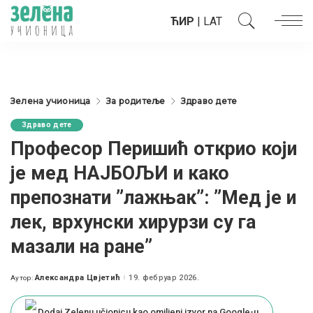
ЋИР
|
LAT
Зелена учионица
За родитеље
Здраво дете
Здраво дете
Професор Перишић открио који
је мед НАЈБОЉИ и како
препознати ”лажњак”: ”Мед је и
лек, врхунски хирурзи су га
мазали на ране”
Александра Цвјетић
19. фебруар 2026.
Аутор:
Posted
by
Dodaj Zelenu učionicu kao omiljeni izvor na Google-u