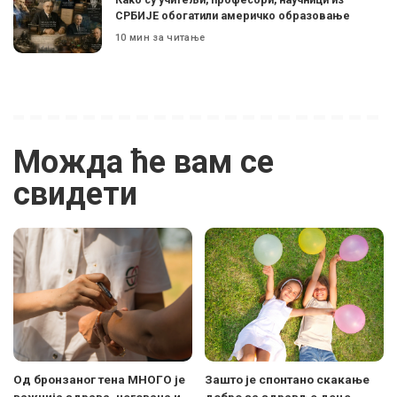
СРБИЈЕ обогатили америчко образовање
10 мин за читање
Можда ће вам се
свидети
Од бронзаног тена МНОГО је
Зашто је спонтано скакање