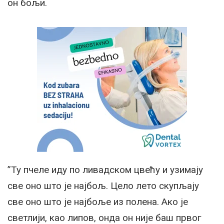
он бољи.
”Ту пчеле иду по ливадском цвећу и узимају
све оно што је најбољ. Цело лето скупљају
све оно што је најбоље из полена. Ако је
светлији, као липов, онда он није баш првог