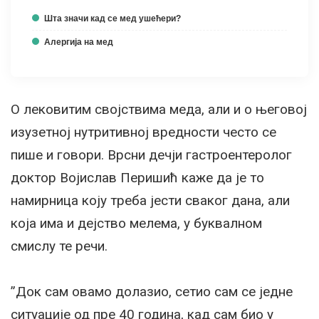
Шта значи кад се мед ушећери?
Алергија на мед
О лековитим својствима меда, али и о његовој
изузетној нутритивној вредности често се
пише и говори. Врсни дечји гастроентеролог
доктор Војислав Перишић каже да је то
намирница коју треба јести сваког дана, али
која има и дејство мелема, у буквалном
смислу те речи.
”Док сам овамо долазио, сетио сам се једне
ситуације од пре 40 година, кад сам био у