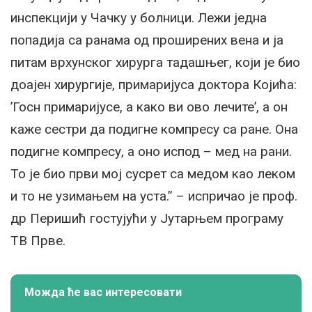
инспекцији у Чачку у болници. Лежи једна
попадија са ранама од проширених вена и ја
питам врхунског хирурга тадашњег, који је био
доајен хирургије, примаријуса доктора Којића:
’Госн примаријусе, а како ви ово лечите’, а он
каже сестри да подигне компресу са ране. Она
подигне компресу, а оно испод – мед на рани.
То је био први мој сусрет са медом као леком
и то не узимањем на уста.” – испричао је проф.
др Перишић гостујући у Јутарњем програму
ТВ Прве.
Можда ће вас интересовати