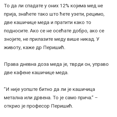
То да ли спадате у оних 12% којима мед не
прија, знаћете тако што ћете узети, рецимо,
две кашичице меда и пратити како то
подносите. Ако се не осећате добро, ако се
знојите, не прилазите меду више никад. У
животу, каже др Перишић.
Права дневна доза меда је, тврди он, управо
две кафене кашичице меда.
”И није уопште битно да ли је кашичица
метална или дрвена. То је само прича.” –
открио је професор Перишић.