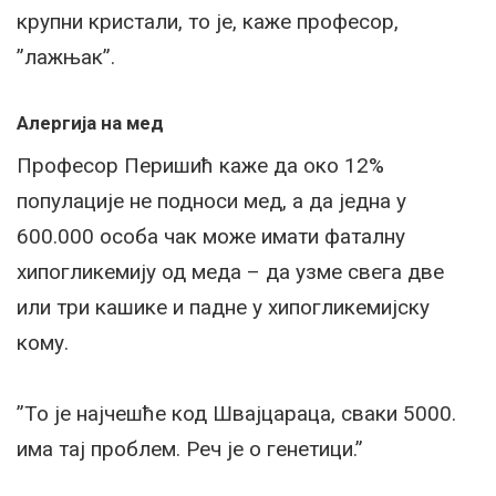
крупни кристали, то је, каже професор,
”лажњак”.
Алергија на мед
Професор Перишић каже да око 12%
популације не подноси мед, а да једна у
600.000 особа чак може имати фаталну
хипогликемију од меда – да узме свега две
или три кашике и падне у хипогликемијску
кому.
”То је најчешће код Швајцараца, сваки 5000.
има тај проблем. Реч је о генетици.”