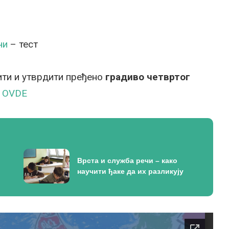
чи
– тест
ти и утврдити пређено
градиво четвртог
е
OVDE
Врста и служба речи – како
научити ђаке да их разликују