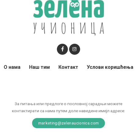
О нама
Наш тим
Контакт
Услови коришћења
За питања или предлоге о пословној сарадњи можете
контактирати са нама путем доле наведене имејл адресе:
marketing@zelenaucionica.com