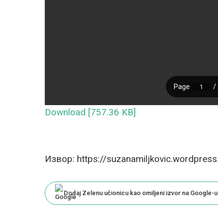
Download [757.36 KB]
Извор: https://suzanamiljkovic.wordpres
Dodaj Zelenu učionicu kao omiljeni izvor na Google-u