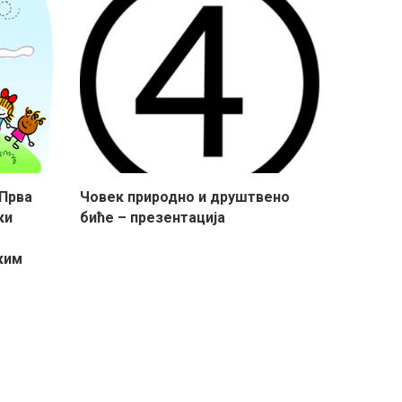
 Прва
Човек природно и друштвено
ки
биће – презентација
ким