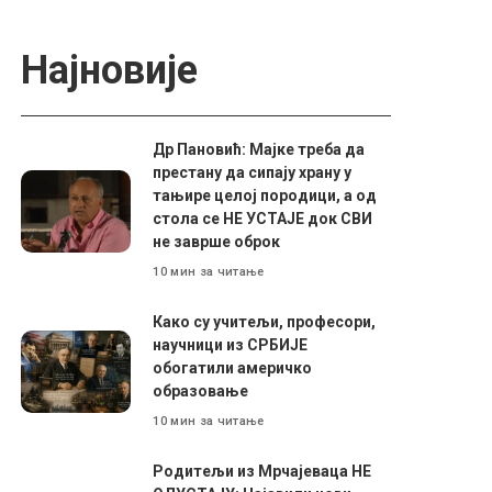
Најновије
Др Пановић: Мајке треба да
престану да сипају храну у
тањире целој породици, а од
стола се НЕ УСТАЈЕ док СВИ
не заврше оброк
10 мин за читање
Како су учитељи, професори,
научници из СРБИЈЕ
обогатили америчко
образовање
10 мин за читање
Родитељи из Мрчајеваца НЕ