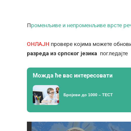
П
роменљиве и непроменљиве врсте ре
ОНЛАЈН
провере којима можете обнови
разреда из српског језика
погледајт
Можда ће вас интересовати
Бројеви до 1000 – ТЕСТ