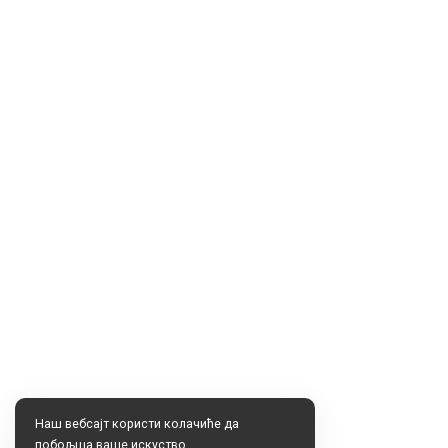
Наш вебсајт користи колачиће да
побољша ваше искуство.