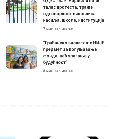
ОДУСТАЈУ: Најавили нови
талас протеста, траже
одговорност виновника
насиља, школе, институција
7 мин за читање
”Грађанско васпитање НИЈЕ
предмет за попуњавање
фонда, већ улагање у
будућност”
8 мин за читање