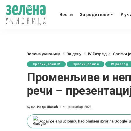
Вести
За родитеље
У уч
Зелена учионица
За децу
IV Разред
Српски је
Српски језик IV
Српски језик 4
IV разред
Променљиве и не
речи – презентаци
Нада Шакић
4. новембар 2021.
Аутор:
Posted
by
Dodaj Zelenu učionicu kao omiljeni izvor na Google-u