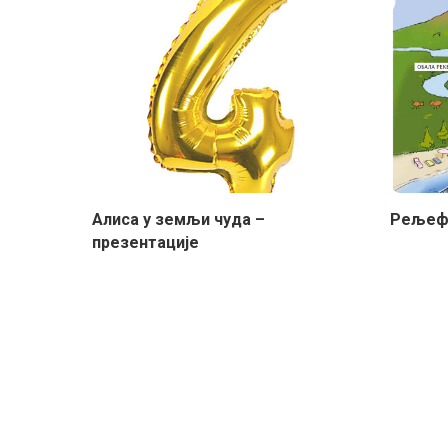
Aлиса у земљи чуда –
Рељеф 
презентације