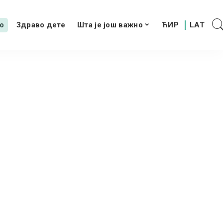
о
Здраво дете
Шта је још важно