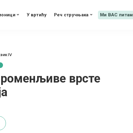
ионици
У вртићу
Реч стручњака
Ми ВАС питам
зик IV
променљиве врсте
ја