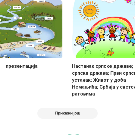
– презентација
Настанак српске државе;
српска држава; Први српс
устанак; Живот у доба
Немањића; Србија у светс
ратовима
Прикажи још