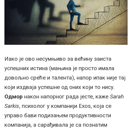
Иако је ово несумњиво за већину заиста
успешних истина (мањина је просто имала
довољно среће и талента), напор ипак није тај
који издваја успешне од оних који то нису.
Одмор
након напорног рада јесте, каже
Sarah
Sarkis
, психолог у компанији Exos, која се
управо бави подизањем продуктивности
компанија, а сарађивала је са познатим