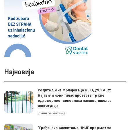
Најновије
Родитељи из Мрчајеваца НЕ ОДУСТАЈУ:
Најавили нови талас протеста, траже
одговорност виновника насиља, школе,
институција
7 мин за читање
”Грађанско васпитање НИЈЕ предмет за