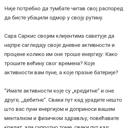
Није потребно да тумбате читав свој распоред
да бисте убацили одмор у своју рутину.
Сара Саркис својим клијентима саветује да
најпре сагледају своје дневне активности и
процене колико им оне троше енергију: Како
трошите већину свог времена? Које
активности вам пуне, а које празне батерије?
“Имате активности које су „кредитне“ и оне
друге, „дебитне“. Сваки пут кад урадите нешто
што вас пуни енергијом и доприноси вашем
менталном и физичком здрављу, повећавате
кредит, али супротно томе, сваки пут кад