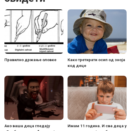
Правилно држање оловке
Како третирати осип од зноја
код деце
Ако ваша деца гледају
Имам 11 година. И сва деца у