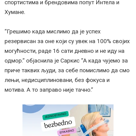
спортистима и брендовима попут Интела и
Хумане.
“Грешимо када мислимо да је успех
резервисан за оне који су увек на 100% својих
могућности, раде 16 сати дневно и не иду на
одмор.“ објаснила је Саркис “А када чујемо за
приче таквих људи, за себе помислимо да смо
лењи, недисциплиновани, без фокуса и
мотива. А то заправо није тачно.”