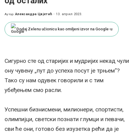
од осталих
Александра Цвјетић
13. април 2023.
Аутор:
Posted
by
Dodaj Zelenu učionicu kao omiljeni izvor na Google-u
Сигурно сте од старијих и мудријих некад чули
ону чувену „пут до успеха посут је трњем“?
Тако су нам одувек говорили и с тим
убеђењем смо расли.
Успешни бизнисмени, милионери, спортисти,
олимпијци, светски познати глумци и певачи,
сви ће они, готово без изузетка рећи да је