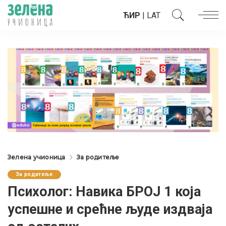
ЋИР
|
LAT
Зелена учионица
За родитеље
За родитеље
Психолог: Навика БРОЈ 1 која
успешне и срећне људе издваја