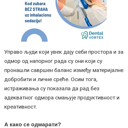
Управо људи који увек дају себи простора и за
одмор од напорног рада су они који су
пронашли савршен баланс између материјалне
добробити и личне среће. Осим тога,
истраживања су показала да рад без
адекватног одмора смањује продуктивност и
креативност.
А како се одмарати?