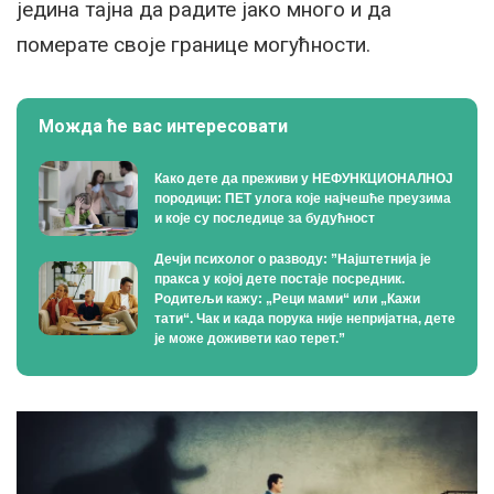
једина тајна да радите јако много и да
померате своје границе могућности.
Можда ће вас интересовати
Како дете да преживи у НЕФУНКЦИОНАЛНОЈ
породици: ПЕТ улога које најчешће преузима
и које су последице за будућност
Дечји психолог о разводу: ”Најштетнија је
пракса у којој дете постаје посредник.
Родитељи кажу: „Реци мами“ или „Кажи
тати“. Чак и када порука није непријатна, дете
је може доживети као терет.”