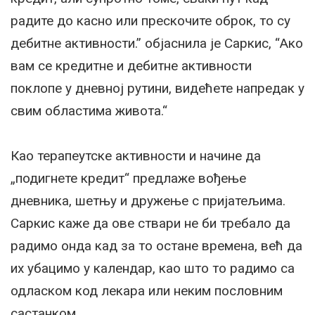
радите до касно или прескочите оброк, то су
дебитне активности.” објаснила је Саркис, “Ако
вам се кредитне и дебитне активности
поклопе у дневној рутини, видећете напредак у
свим областима живота.“
Као терапеутске активности и начине да
„подигнете кредит“ предлаже вођење
дневника, шетњу и дружење с пријатељима.
Саркис каже да ове ствари не би требало да
радимо онда кад за то остане времена, већ да
их убацимо у календар, као што то радимо са
одласком код лекара или неким пословним
састанком.