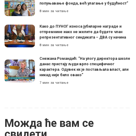
попуњавање фонда, већ улагање у будућност”
8 мин за читање
Како до ПУНОГ износа јубиларне награде и
отпремнине иако не желите да будете члан
репрезентативног синдиката – ДВА су начина
8 мин за читање
Снежана Романдић: ”На улогу директора школе
данас пристају људи врло специфичног
карактера. Одувек их је постављала власт, али
никад није било овако”
7 мин за читање
Можда ће вам се
свидети