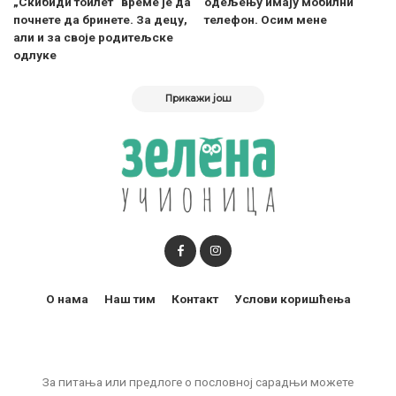
„Скибиди тоилет“ време је да
одељењу имају мобилни
почнете да бринете. За децу,
телефон. Осим мене
али и за своје родитељске
одлуке
Прикажи још
О нама
Наш тим
Контакт
Услови коришћења
За питања или предлоге о пословној сарадњи можете