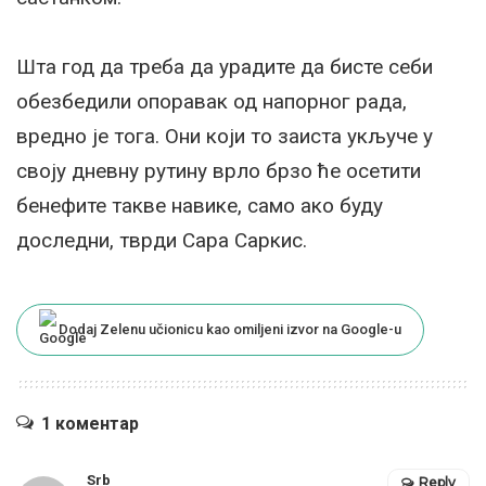
Шта год да треба да урадите да бисте себи
обезбедили опоравак од напорног рада,
вредно је тога. Они који то заиста укључе у
своју дневну рутину врло брзо ће осетити
бенефите такве навике, само ако буду
доследни, тврди Сара Саркис.
Dodaj Zelenu učionicu kao omiljeni izvor na Google-u
1 коментар
Srb
Reply