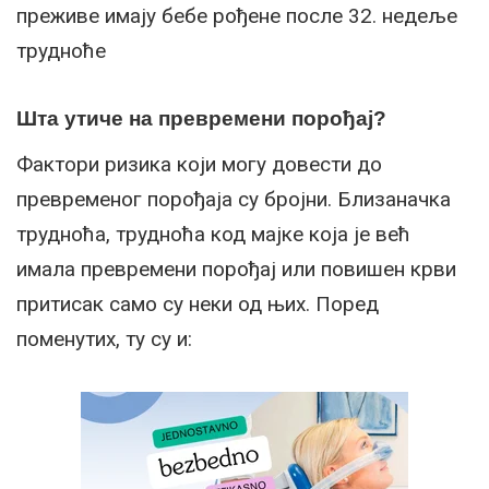
преживе имају бебе рођене после 32. недеље
трудноће
Шта утиче на превремени порођај?
Фактори ризика који могу довести до
превременог порођаја су бројни. Близаначка
трудноћа, трудноћа код мајке која је већ
имала превремени порођај или повишен крви
притисак само су неки од њих. Поред
поменутих, ту су и: