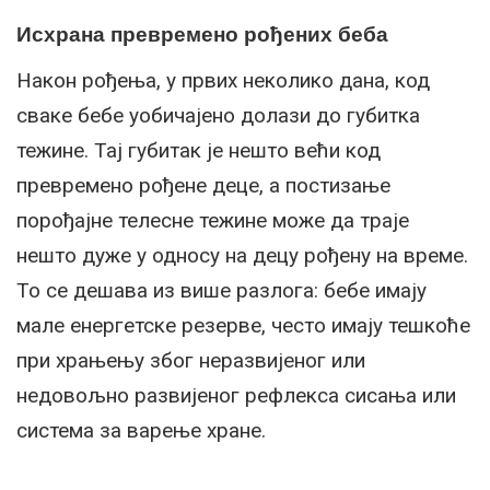
Исхрана превремено рођених беба
Након рођења, у првих неколико дана, код
сваке бебе уобичајено долази до губитка
тежине. Тај губитак је нешто већи код
превремено рођене деце, а постизање
порођајне телесне тежине може да траје
нешто дуже у односу на децу рођену на време.
То се дешава из више разлога: бебе имају
мале енергетске резерве, често имају тешкоће
при храњењу због неразвијеног или
недовољно развијеног рефлекса сисања или
система за варење хране.