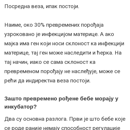
Посредна веза, ипак постоји.
Наиме, око 30% превремених порођаја
узроковано је инфекцијом материце. А ако
мајка има ген који носи склоност ка инфекцији
материце, тај ген може наследити и ћерка. На
тај начин, иако се сама склоност ка
превременом порођају не наслеђује, може се
рећи да индиректна веза постоји.
Зашто превремено рођене бебе морају у
инкубатор?
Два су основна разлога. Први је што бебе које
се роде раније немају способност регулације