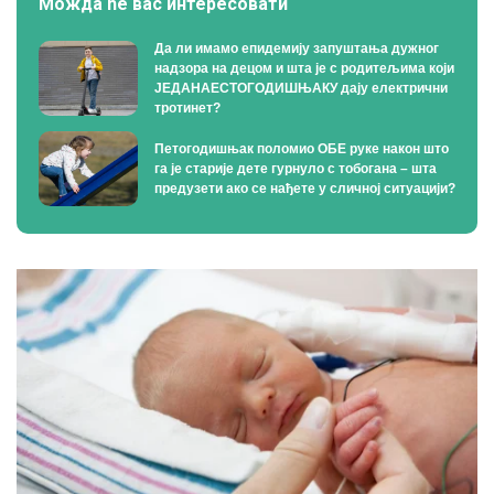
Можда ће вас интересовати
Да ли имамо епидемију запуштања дужног
надзора на децом и шта је с родитељима који
ЈЕДАНАЕСТОГОДИШЊАКУ дају електрични
тротинет?
Петогодишњак поломио ОБЕ руке након што
га је старије дете гурнуло с тобогана – шта
предузети ако се нађете у сличној ситуацији?