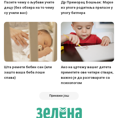
Пазите чему о љубави учите
Др Приморац Бошњак: Мајке
децу (без обзира на то чему
из улоге родитеља прелазе у
су учили вас)
улогу батлера
Шта ремети бебин сан (или
Ако на цртежу вашег детета
зашто ваша беба лоше
приметите ове четири ствари,
спава)
важно је да разговарате са
психологом
Прикажи још