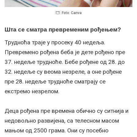
Foto: Canva
Шта се сматра превременим рођењем?
Трудноћа траје у просеку 40 недеља.
Превремено рођена беба је дете рођено пре
37. недеље трудноће. Бебе рођене од 28. до
32. недеље су веома незреле, а оне рођене
пре 28. недеље трудноће сматрају се
екстремо незрелом.
Деца рођена пре времена обично су ситнија и
недовољно развијена, са телесном масом
мањом од 2500 грама. Они су посебно