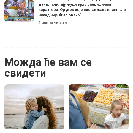
данас пристају људи врло специфичног
карактера. Одувек их је постављала власт, али
никад није било овако”
7 мин за читање
Можда ће вам се
свидети