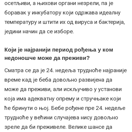
осетљиви, а њихови органи незрели, па је
боравак у инкубатору који одржава идеалну
температуру и штити их од вируса и бактерија,
једини начин да се изборе.
Који је најранији период рођења у ком
недоношче може да преживи?
Сматра се да је 24. недеља трудноће најраније
време кад је беба довољно развијена да
може да преживи, али искључиво у установи
која има адекватну опрему и стручњаке који
ће бринути о њој. Бебе рођене пре 24. недеље
трудноће у већини случајева нису довољно
зреле да би преживеле. Велике шансе да