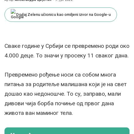
Posted
by
Dodaj Zelenu učionicu kao omiljeni izvor na Google-u
Сваке године у Србији се превремено роди око
4.000 деце. То значи у просеку 11 сваког дана.
Превремено рођење носи са собом многа
питања за родитеље малишана који је на свет
дошао као недоношче. То су, заправо, мали
дивови чија борба почиње од првог дана
живота ван маминог тела.