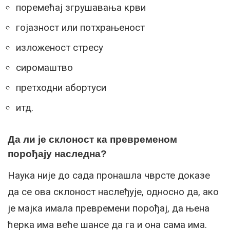
поремећај згрушавања крви
гојазност или потхрањеност
изложеност стресу
сиромаштво
претходни абортуси
итд.
Да ли је склоност ка превременом
порођају наследна?
Наука није до сада пронашла чврсте доказе
да се ова склоност наслеђује, односно да, ако
је мајка имала превремени порођај, да њена
ћерка има веће шансе да га и она сама има.