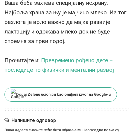
Ваша беба захтева специјалну исхрану.
Најбоља храна за њу је мајчино млеко. Из тог
разлога је врло важно да мајка развије
лактацију и одржава млеко док не буде
спремна за први подој.
Прочитајте и:
Превремено рођено дете –
последице по физички и ментални развој
Dodaj Zelenu učionicu kao omiljeni izvor na Google-u
Напишите одговор
Ваша адреса е-поште неће бити објављена.
Неопходна поља су