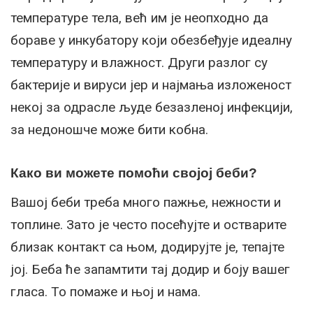
температуре тела, већ им је неопходно да
бораве у инкубатору који обезбеђује идеалну
температуру и влажност. Други разлог су
бактерије и вируси јер и најмања изложеност
некој за одрасле људе безазленој инфекцији,
за недоношче може бити кобна.
Како ви можете помоћи својој беби?
Вашој беби треба много пажње, нежности и
топлине. Зато је често посећујте и остварите
близак контакт са њом, додирујте је, тепајте
јој. Беба ће запамтити тај додир и боју вашег
гласа. То помаже и њој и нама.