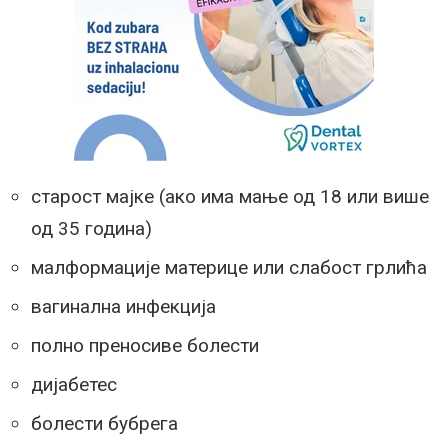
старост мајке (ако има мање од 18 или више
од 35 година)
малформације материце или слабост грлића
вагинална инфекција
полно преносиве болести
дијабетес
болести бубрега