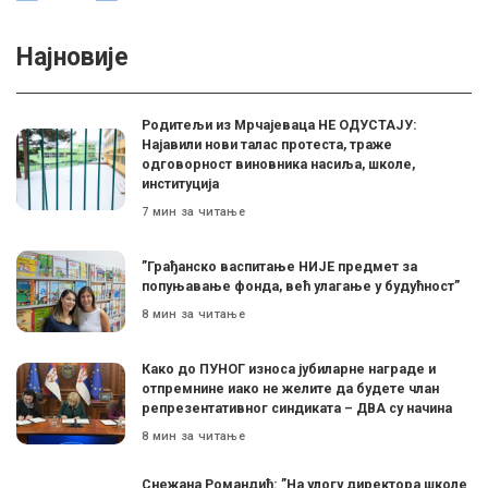
Најновије
Родитељи из Мрчајеваца НЕ ОДУСТАЈУ:
Најавили нови талас протеста, траже
одговорност виновника насиља, школе,
институција
7 мин за читање
”Грађанско васпитање НИЈЕ предмет за
попуњавање фонда, већ улагање у будућност”
8 мин за читање
Како до ПУНОГ износа јубиларне награде и
отпремнине иако не желите да будете члан
репрезентативног синдиката – ДВА су начина
8 мин за читање
Снежана Романдић: ”На улогу директора школе