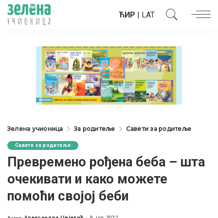
ЋИР
|
LAT
Зелена учионица
За родитеље
Савети за родитеље
Савети за родитеље
Превремено рођена беба – шта
очекивати и како можете
помоћи својој беби
Александра Цвјетић
9. јул 2022.
Аутор: