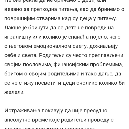
везано за претходна питања, као да бринемо о
површнијим стварима кад су деца у питању.
Лакше је бринути да се дете не повреди на
игралишту или колико је спанаћа појело, него
о његовом емоционалном свету, доживљају
себе и света. Родитељи су често преплављени
својим пословима, финансијским проблемима,
бригом о својим родитељима и тако даље, да
се не стижу посветити деци онолико колико би
желели.
Истраживања показују да није пресудно
апсолутно време које родитељи проведу с
децом, него квалитет и доследност