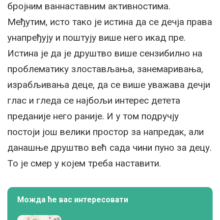
бројним ваннаставним активностима.
Међутим, исто тако је истина да се дечја права
унапређују и поштују више него икад пре.
Истина је да је друштво више сензибилно на
проблематику злостављања, занемаривања,
израбљивања деце, да се више уважава дечји
глас и гледа се најбољи интерес детета
преданије него раније. И у том подручју
постоји још велики простор за напредак, али
данашње друштво већ сада чини пуно за децу.
То је смер у којем треба наставити.
Можда ће вас интересовати