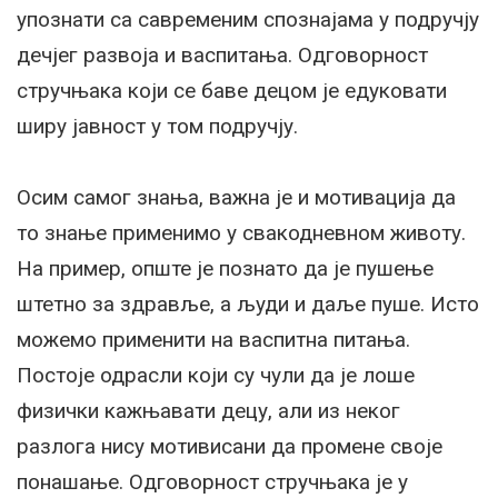
упознати са савременим спознајама у подручју
дечјег развоја и васпитања. Одговорност
стручњака који се баве децом је едуковати
ширу јавност у том подручју.
Осим самог знања, важна је и мотивација да
то знање применимо у свакодневном животу.
На пример, опште је познато да је пушење
штетно за здравље, а људи и даље пуше. Исто
можемо применити на васпитна питања.
Постоје одрасли који су чули да је лоше
физички кажњавати децу, али из неког
разлога нису мотивисани да промене своје
понашање. Одговорност стручњака је у