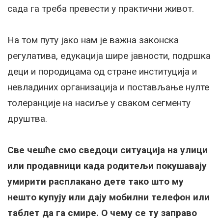
сада га треба превести у практични живот.
На том путу јако нам је важна законска
регулатива, едукација шире јавности, подршка
деци и породицама од стране институција и
невладиних организација и постављање нулте
толеранције на насиље у сваком сегменту
друштва.
Све чешће смо сведоци ситуација на улици
или продавници када родитељи покушавају
умирити расплакано дете тако што му
нешто купују или дају мобилни телефон или
таблет да га смире. О чему се ту заправо