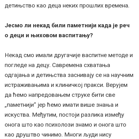
детињство као деца неких прошлих времена.
Јесмо ли некад били паметнији када је реч
о деци и њиховом васпитању?
Некад смо имали другачије васпитне методе и
погледе на децу. Савремена схватања
одгајања и детињства заснивају се на научним
истраживањима и клиничкој пракси. Верујем
да ћемо напредовањем струке бити све
„паметнији“ јер ћемо имати више знања и
искуства. Међутим, постоји разлика између
онога што као психолози знамо и онога што
као друштво чинимо. Многи људи нису