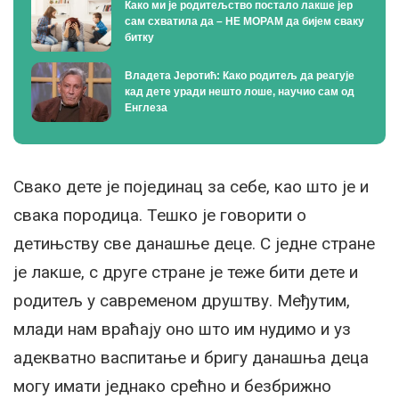
Како ми је родитељство постало лакше јер
сам схватила да – НЕ МОРАМ да бијем сваку
битку
Владета Јеротић: Како родитељ да реагује
кад дете уради нешто лоше, научио сам од
Енглеза
Свако дете је појединац за себе, као што је и
свака породица. Тешко је говорити о
детињству све данашње деце. С једне стране
је лакше, с друге стране је теже бити дете и
родитељ у савременом друштву. Међутим,
млади нам враћају оно што им нудимо и уз
адекватно васпитање и бригу данашња деца
могу имати једнако срећно и безбрижно