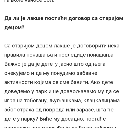
Да ли је лакше постићи договор са старијом
децом?
Са старијом децом лакше је договорити нека
правила понашања и последице понашања.
Важно је да је детету јасно што од њега
очекујемо и да му понудимо забавне
активности којима се сме бавити. Ако дете
доведемо у парк и не дозвољавамо му да се
игра на тобогану, љуљашкама, клацкалицама
због страха од повреда или заразе, шта ће
дете у парку? Биће му досадно, постаће
раздражљиво и могуће је да ће се побунити