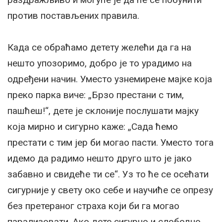
против постављених правила.
Када се обраћамо детету желећи да га на
нешто упозоримо, добро је то урадимо на
одређени начин. Уместо узнемирене мајке која
преко парка виче: „Брзо престани с тим,
пашћеш!“, дете је склоније послушати мајку
која мирно и сигурно каже: „Сада ћемо
престати с тим јер би могао пасти. Уместо тога
идемо да радимо нешто друго што је јако
забавно и свидеће ти се“. Уз то ће се осећати
сигурније у свету око себе и научиће се опрезу
без претераног страха који би га могао
парализовати. Ако дете сигурно и слободно