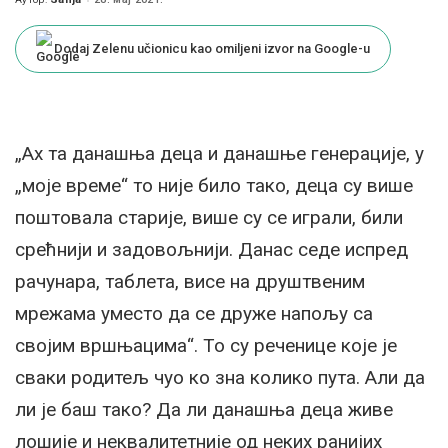
Posted
by
Dodaj Zelenu učionicu kao omiljeni izvor na Google-u
„Ах та данашња деца и данашње генерације, у
„моје време“ то није било тако, деца су више
поштовала старије, више су се играли, били
срећнији и задовољнији. Данас седе испред
рачунара, таблета, висе на друштвеним
мрежама уместо да се друже напољу са
својим вршњацима“. То су реченице које је
сваки родитељ чуо ко зна колико пута. Али да
ли је баш тако? Да ли данашња деца живе
лошије и неквалитетније од неких ранијих