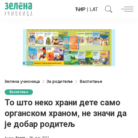
ЋИР
|
LAT
Зелена учионица
За родитеље
Васпитање
Васпитање
То што неко храни дете само
органском храном, не значи да
је добар родитељ
Sanja
28. мај 2021.
Аутор: