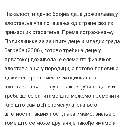
Нажалост, и данас бројна деца доживљавају
злостављајућа понашања од стране својих
примарних старатеља. Према истраживању
Поликлинике за заштиту деце и младих града
Загреба (2006), готово трећина деце у
Хрватској доживела је елементе физичког
злостављања у породици, а готово половина
доживела је елементе емоционалног
злостављања. То су поражавајући подаци и
треба да се запитамо шта можемо променити.
Као што сам већ споменула, знање о
штетности таквих поступака имамо, знање о
томе што се може другачије такође имамо и