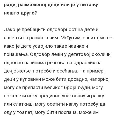
ради, размаженој деци или је у питању
нешто друго?
Лако је пребацити одговорност на дете и
назвати га размаженим. Међутим, запитајмо се
како је дете усвојило такве навике и
понашања. Одговор лежи у дететовој околини,
односно начинима реаговања одраслих на
дечје жеље, потребе и осећања. На пример,
деци у куповини може бити досадно, напорно,
могу се препасти великог броја људи, могу
пожелети неку предивно упаковану играчку
или слаткиш, могу осетити наглу потребу да
оду у тоалет, могу бити поспана, може им