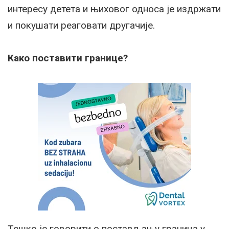
интересу детета и њиховог односа је издржати
и покушати реаговати другачије.
Како поставити границе?
Тешко је говорити о постављању граница у