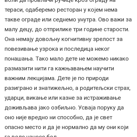
тераси, одаберемо ресторан у којем нема
такве ограде или седнемо унутра. Ово важи за
малу децу, до отприлике три године старости.
Она немају довољну когнитивну зрелост за
повезивање узрока и последица неког
понашања. Тако мало дете не можемо никако
размазити нити га кажњавањем научити
важним лекцијама. Дете је по природи
разиграно и знатижељно, а родитељски страх,
ударци, викање или казне за истраживање
доживљава јако озбиљно. Усваја поруку да
оно није вредно ни способно, да је свет
опасно место и да је нормално да му они који
га воле наносе бол.