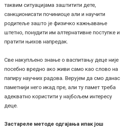
таквим ситуацијама заштитити дете,
санкционисати починиоце али и научити
родитеље зашто је физичко кажњавање
штетно, понудити им алтернативне поступке и
пратити њихов напредак.
Све накупљено знање о васпитању деце није
посебно вредно ако живи само као слово на
папиру научних радова. Верујем да смо данас
паметнији него икад пре, али ту памет треба
адекватно користити у најбољем интересу
деце.
Застареле методе одгајања ипак још