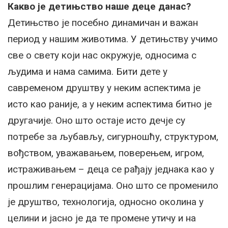
Какво је детињство наше деце данас?
Детињство је посебно динамичан и важан
период у нашим животима. У детињству учимо
све о свету који нас окружује, односима с
људима и нама самима. Бити дете у
савременом друштву у неким аспектима је
исто као раније, а у неким аспектима битно је
другачије. Оно што остаје исто дечје су
потребе за љубављу, сигурношћу, структуром,
вођством, уважавањем, поверењем, игром,
истраживањем – деца се рађају једнака као у
прошлим генерацијама. Оно што се променило
је друштво, технологија, односно околина у
целини и јасно је да те промене утичу и на