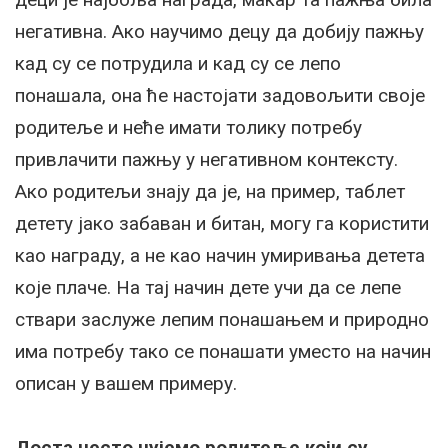
негативна. Ако научимо децу да добију пажњу
кад су се потрудила и кад су се лепо
понашала, она ће настојати задовољити своје
родитеље и неће имати толику потребу
привлачити пажњу у негативном контексту.
Ако родитељи знају да је, на пример, таблет
детету јако забаван и битан, могу га користити
као награду, а не као начин умиривања детета
које плаче. На тај начин дете учи да се лепе
ствари заслуже лепим понашањем и природно
има потребу тако се понашати уместо на начин
описан у вашем примеру.
Доста често чујемо родитеље који су