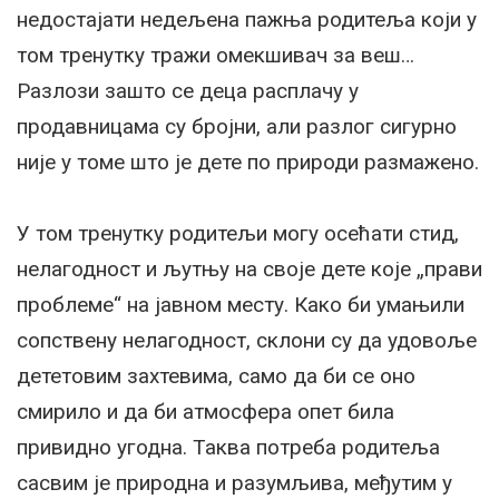
недостајати недељена пажња родитеља који у
том тренутку тражи омекшивач за веш…
Разлози зашто се деца расплачу у
продавницама су бројни, али разлог сигурно
није у томе што је дете по природи размажено.
У том тренутку родитељи могу осећати стид,
нелагодност и љутњу на своје дете које „прави
проблеме“ на јавном месту. Како би умањили
сопствену нелагодност, склони су да удовоље
дететовим захтевима, само да би се оно
смирило и да би атмосфера опет била
привидно угодна. Таква потреба родитеља
сасвим је природна и разумљива, међутим у