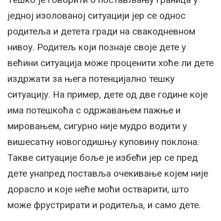
једној изолованој ситуацији јер се однос
родитеља и детета гради на свакодневном
нивоу. Родитељ који познаје своје дете у
већини ситуација може проценити хоће ли дете
издржати за њега потенцијално тешку
ситуацију. На пример, дете од две године које
има потешкоћа с одржавањем пажње и
мировањем, сигурно није мудро водити у
вишесатну новогодишњу куповину поклона.
Такве ситуације боље је избећи јер се пред
дете унапред поставља очекивање којем није
дорасло и које неће моћи остварити, што
може фрустрирати и родитеља, и само дете.