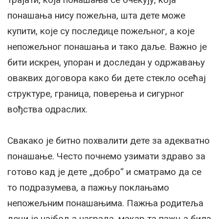
понашања нису пожељна, шта дете може
купити, које су последице пожељног, а које
непожељног понашања и тако даље. Важно је
бити искрен, упоран и доследан у одржавању
оваквих договора како би дете стекло осећај
структуре, граница, поверења и сигурног
вођства одраслих.
Свакако је битно похвалити дете за адекватно
понашање. Често почнемо узимати здраво за
готово кад је дете „добро“ и сматрамо да се
то подразумева, а пажњу поклањамо
непожељним понашањима. Пажња родитеља
деци је најбоља награда, макар та пажња била