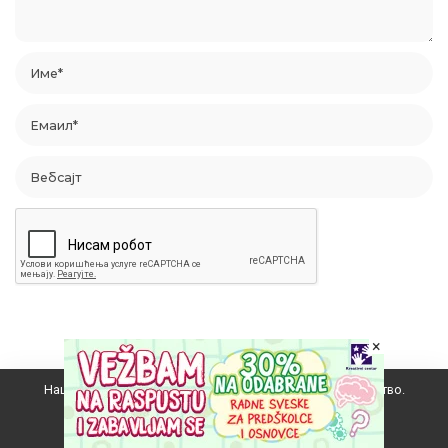
×
Наш вебсајт користи колачиће да побољша ваше искуство.
Прихватам