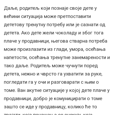
Даље, родитељ који познаје своје дете у
већини ситуација може претпоставити
дететову тренутну потребу или је сазнати од
детета. Ако дете жели чоколаду и због тога
плаче у продавници, његова стварна потреба
може произлазити из глади, умора, осећања
напетости, осећања тренутне занемарености и
тако даље. Родитељ може чучнути поред
детета, нежно и чврсто га ухватити за руке,
погледати га у очи и разговарати с њим о
томе. Ван акутне ситуације у којој дете плаче у
продавници, добро је комуницирати о томе
зашто се иде у продавницу, колико ће то
трајати, која понашања се очекују, која