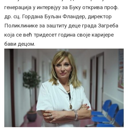
генерација у интервјуу за Буку открива проф.
др. сц. Гордана Буљан Фландер, директор
Поликлинике за заштиту деце града Загреба
која се већ тридесет година своје каријере
бави децом.