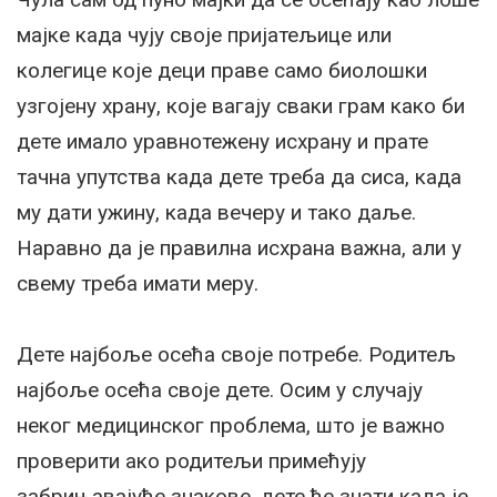
мајке када чују своје пријатељице или
колегице које деци праве само биолошки
узгојену храну, које вагају сваки грам како би
дете имало уравнотежену исхрану и прате
тачна упутства када дете треба да сиса, када
му дати ужину, када вечеру и тако даље.
Наравно да је правилна исхрана важна, али у
свему треба имати меру.
Дете најбоље осећа своје потребе. Родитељ
најбоље осећа своје дете. Осим у случају
неког медицинског проблема, што је важно
проверити ако родитељи примећују
забрињавајуће знакове, дете ће знати када је