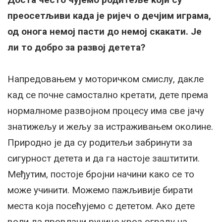
преосетљиви када је ријеч о дечјим играма,
од онога немој пасти до немој скакати. Је
ли то добро за развој детета?
Напредовањем у моторичком смислу, дакле
кад се почне самостално кретати, дете према
нормалноме развојном процесу има све јачу
знатижељу и жељу за истраживањем околине.
Природно је да су родитељи забринути за
сигурност детета и да га настоје заштитити.
Међутим, постоје бројни начини како се то
може учинити. Можемо пажљивије бирати
места која посећујемо с дететом. Ако дете
воли да провлачи ручице кроз ограду на