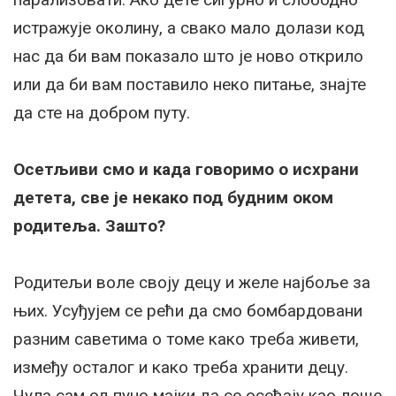
истражује околину, а свако мало долази код
нас да би вам показало што је ново открило
или да би вам поставило неко питање, знајте
да сте на добром путу.
Осетљиви смо и када говоримо о исхрани
детета, све је некако под будним оком
родитеља. Зашто?
Родитељи воле своју децу и желе најбоље за
њих. Усуђујем се рећи да смо бомбардовани
разним саветима о томе како треба живети,
између осталог и како треба хранити децу.
Чула сам од пуно мајки да се осећају као лоше