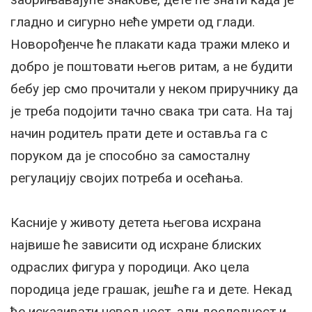
гладно и сигурно неће умрети од глади.
Новорођенче ће плакати када тражи млеко и
добро је поштовати његов ритам, а не будити
бебу јер смо прочитали у неком приручнику да
је треба подојити тачно свака три сата. На тај
начин родитељ прати дете и оставља га с
поруком да је способно за самосталну
регулацију својих потреба и осећања.
Касније у животу детета његова исхрана
највише ће зависити од исхране блиских
одраслих фигура у породици. Ако цела
породица једе грашак, јешће га и дете. Некад
ће исказивати невољност, али доследност и