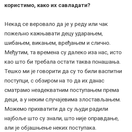
користимо, како их савладати?
Некад се веровало да је у реду или чак
пожељно кажњавати децу ударањем,
шибањем, викањем, вређањем и слично.
Међутим, та времена су далеко иза нас, исто
као што би требала остати таква понашања.
Тешко ми је говорити да су то били васпитни
поступци, с обзиром на то да их данас
сматрамо неадекватним поступањем према
деци, а у неким случајевима злостављањем.
Можемо прихватити да су људи радили
најбоље што су знали, што није оправдање,
али је објашњење неких поступака.