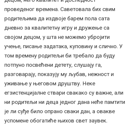
проведеног времена. Саветовала бих свим
родитељима да издвоје барем пола сата
дневно за квалитетну игру и дружење са
својом децом, у шта не можемо убројити
учење, писање задатака, куповину и слично. У
том времену родитељи би требало да буду
потпуно посвећени детету, слушају га,
разговарају, показују му љубав, нежност и
уживање у његовом друштву. Неке
егзистенцијалне ствари свакако су важне, али
ни родитељи ни деца једног дана неће памтити
је ли суђе било опрано сваки дан, а овакве
успомене обогатиће њихов свет заувек.