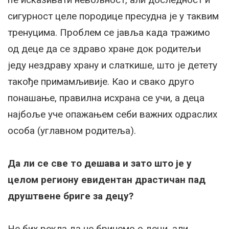
сигурност целе породице пресудна је у таквим
тренуцима. Проблем се јавља када тражимо
од деце да се здраво хране док родитељи
једу нездраву храну и слаткише, што је детету
такође примамљивије. Као и свако друго
понашање, правилна исхрана се учи, а деца
најбоље уче опажањем себи важних одраслих
особа (углавном родитеља).
Да ли се све то дешава и зато што је у
целом региону евидентан драстичан пад
друштвене бриге за децу?
Не бих рекла да не бринемо о деци, али