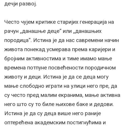
дечји развој.
Често чујем критике старијих генерација на
рачун „данашње деце“ или „данашњих
породица“. Истина је да нас савремени начин
живота понекад усмерава према каријери и
бројним активностима и тиме имамо мање
времена потпуне посвећености породичном
животу и деци. Истина је да се деца могу
мање слободно играти на улици него пре, да
су често пред малим екранима, мање активна
него што су то биле њихове баке и дедови.
Истина је да су деца више него раније
оптерећена академским постигнућима и