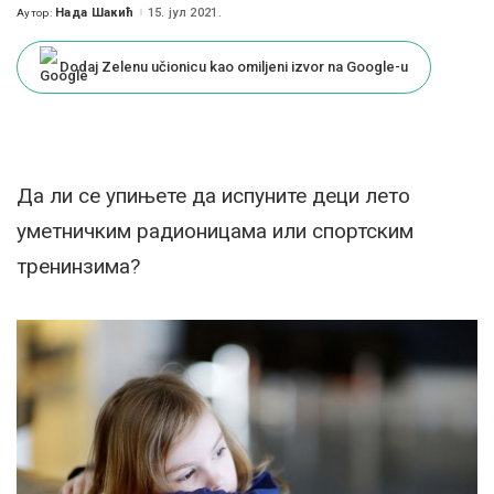
Нада Шакић
15. јул 2021.
Аутор:
Posted
by
Dodaj Zelenu učionicu kao omiljeni izvor na Google-u
Да ли се упињете да испуните деци лето
уметничким радионицама или спортским
тренинзима?