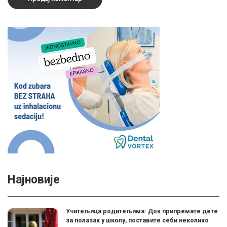
Најновије
Учитељица родитељима: Док припремате дете
за полазак у школу, поставите себи неколико