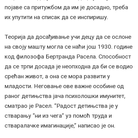
појаве са притужбом да им је досадно, треба
их упутити на списак да се инспиришу.
Теорија да досађивање учи децу да се ослоне
на своју машту могла се наћи још 1930. године
код филозофа Бертранда Расела. Способност
да се трпи досада је неопходна да би се водио
срећан живот, а она се мора развити у
младости. Неговање ове важне особине од
раног детињства јача психолошки имунитет,
сматрао је Расел. “Радост детињства је у
стварању “ни из чега” уз помоћ труда и
стваралачке имагинације,” написао је он.