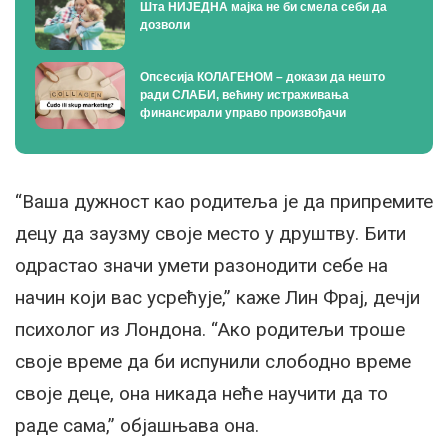
Шта НИЈЕДНА мајка не би смела себи да
дозволи
Опсесија КОЛАГЕНОМ – докази да нешто
ради СЛАБИ, већину истраживања
финансирали управо произвођачи
“Ваша дужност као родитеља је да припремите
децу да заузму своје место у друштву. Бити
одрастао значи умети разонодити себе на
начин који вас усрећује,” каже Лин Фрај, дечји
психолог из Лондона. “Ако родитељи троше
своје време да би испунили слободно време
своје деце, она никада неће научити да то
раде сама,” објашњава она.