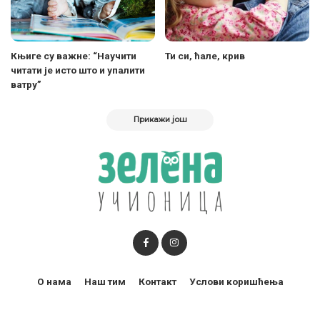
Књиге су важне: “Научити
Ти си, ћале, крив
читати је исто што и упалити
ватру”
Прикажи још
О нама
Наш тим
Контакт
Услови коришћења