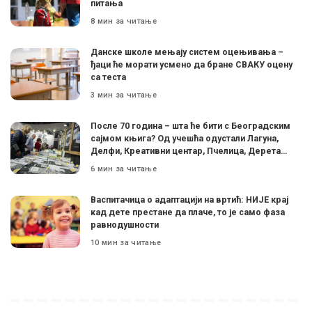
питања
8 мин за читање
Данске школе мењају систем оцењивања –
ђаци ће морати усмено да бране СВАКУ оцену
са теста
3 мин за читање
После 70 година – шта ће бити с Београдским
сајмом књига? Од учешћа одустали Лагуна,
Делфи, Креативни центар, Пчелица, Дерета…
6 мин за читање
Васпитачица о адаптацији на вртић: НИЈЕ крај
кад дете престане да плаче, то је само фаза
равнодушности
10 мин за читање