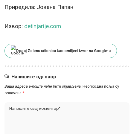
Приредила: Јована Папан
Извор:
detinjarije.com
Dodaj Zelenu učionicu kao omiljeni izvor na Google-u
Напишите одговор
Ваша адреса е-поште неће бити објављена.
Неопходна поља су
означена
*