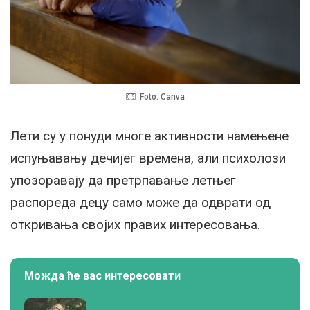
Foto: Canva
Лети су у понуди многе активности намењене
испуњавању дечијег времена, али психолози
упозоравају да претрпавање летњег
распореда децу само може да одврати од
откривања својих правих интересовања.
Можда ће вас интересовати