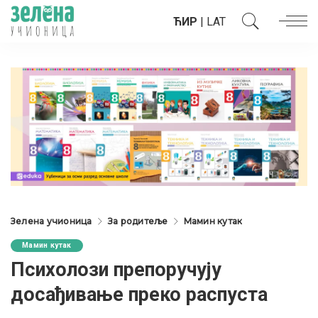
ЋИР
|
LAT
Зелена учионица
За родитеље
Мамин кутак
Мамин кутак
Психолози препоручују
досађивање преко распустa