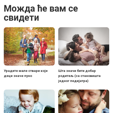
Можда ће вам се
свидети
Урадите мале ствари које
Шта значи бити добар
деци значе пуно
родитељ (са становишта
једног педијатра)