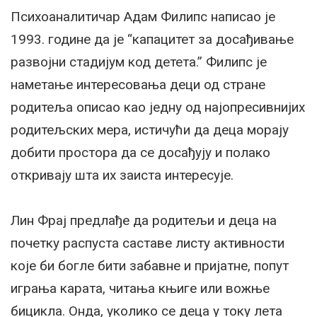
Психоаналитичар Адам Филипс написао је
1993. године да је “капацитет за досађивање
развојни стадијум код детета.” Филипс је
наметање интересовања деци од стране
родитеља описао као једну од најопресивнијих
родитељских мера, истичући да деца морају
добити простора да се досађују и полако
откривају шта их заиста интересује.
Лин Фрај предлађе да родитељи и деца на
почетку распуста саставе листу активности
које би богле бити забавне и пријатне, попут
играња карата, читања књиге или вожње
бицикла. Онда, уколико се деца у току лета