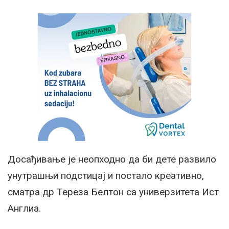
Досађивање је неопходно да би дете развило
унутрашњи подстицај и постало креативно,
сматра др Тереза Белтон са универзитета Ист
Англиа.