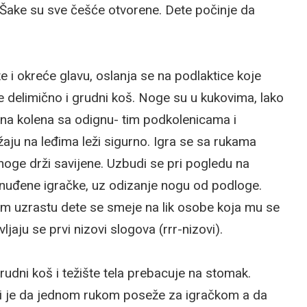
. Šake su sve češće otvorene. Dete počinje da
 i okreće glavu, oslanja se na podlaktice koje
 delimično i grudni koš. Noge su u kukovima, lako
ena kolena sa odignu- tim podkolenicama i
žaju na leđima leži sigurno. Igra se sa rukama
 noge drži savijene. Uzbudi se pri pogledu na
ponuđene igračke, uz odizanje nogu od podloge.
vom uzrastu dete se smeje na lik osobe koja mu se
jaju se prvi nizovi slogova (rrr-nizovi).
rudni koš i težište tela prebacuje na stomak.
ti je da jednom rukom poseže za igračkom a da