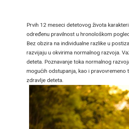
Prvih 12 meseci detetovog života karakteriš
određenu pravilnost u hronološkom pogledu
Bez obzira na individualne razlike u postiz
razvijaju u okvirima normalnog razvoja. V
deteta. Poznavanje toka normalnog razvo
mogućih odstupanja, kao i pravovremeno tra
zdravlje deteta.