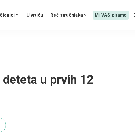
čionici
U vrtiću
Reč stručnjaka
Mi VAS pitamo
 deteta u prvih 12