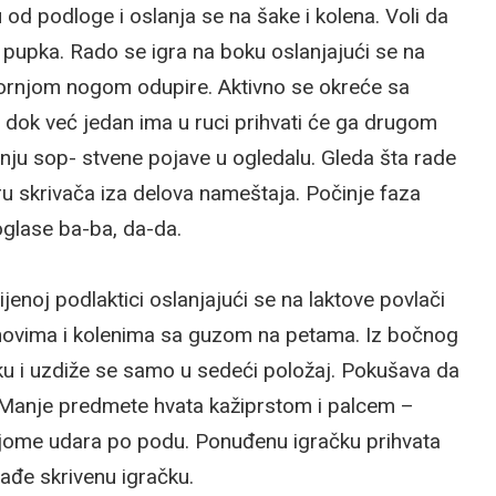
od podloge i oslanja se na šake i kolena. Voli da
o pupka. Rado se igra na boku oslanjajući se na
gornjom nogom odupire. Aktivno se okreće sa
dok već jedan ima u ruci prihvati će ga drugom
nju sop- stvene pojave u ogledalu. Gleda šta rade
gru skrivača iza delova nameštaja. Počinje faza
oglase ba-ba, da-da.
enoj podlaktici oslanjajući se na laktove povlači
dlanovima i kolenima sa guzom na petama. Iz bočnog
ku i uzdiže se samo u sedeći položaj. Pokušava da
 Manje predmete hvata kažiprstom i palcem –
 njome udara po podu. Ponuđenu igračku prihvata
nađe skrivenu igračku.