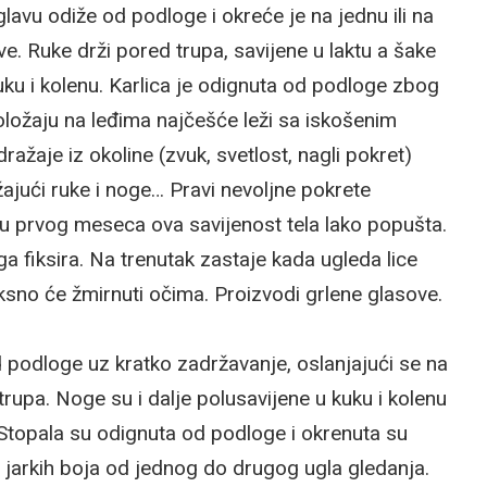
vu odiže od podloge i okreće je na jednu ili na
e. Ruke drži pored trupa, savijene u laktu a šake
ku i kolenu. Karlica je odignuta od podloge zbog
ložaju na leđima najčešće leži sa iskošenim
ažaje iz okoline (zvuk, svetlost, nagli pokret)
žajući ruke i noge… Pravi nevoljne pokrete
aju prvog meseca ova savijenost tela lako popušta.
ga fiksira. Na trenutak zastaje kada ugleda lice
ksno će žmirnuti očima. Proizvodi grlene glasove.
 podloge uz kratko zadržavanje, oslanjajući se na
rupa. Noge su i dalje polusavijene u kuku i kolenu
 Stopala su odignuta od podloge i okrenuta su
u jarkih boja od jednog do drugog ugla gledanja.