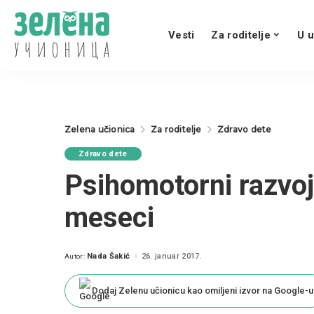
Vesti
Za roditelje
U u
Zelena učionica
Za roditelje
Zdravo dete
Zdravo dete
Psihomotorni razvoj
meseci
Nada Šakić
26. januar 2017.
Autor:
Posted
by
Dodaj Zelenu učionicu kao omiljeni izvor na Google-u