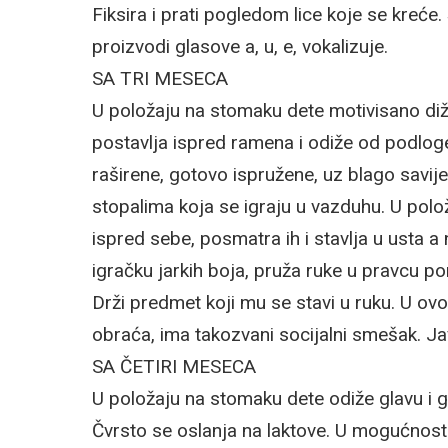
Fiksira i prati pogledom lice koje se kreće
proizvodi glasove a, u, e, vokalizuje.
SA TRI MESECA
U položaju na stomaku dete motivisano diže
postavlja ispred ramena i odiže od podloge
raširene, gotovo ispružene, uz blago savij
stopalima koja se igraju u vazduhu. U polo
ispred sebe, posmatra ih i stavlja u usta a
igračku jarkih boja, pruža ruke u pravcu 
Drži predmet koji mu se stavi u ruku. U o
obraća, ima takozvani socijalni smešak. Javl
SA ČETIRI MESECA
U položaju na stomaku dete odiže glavu i g
Čvrsto se oslanja na laktove. U mogućnos