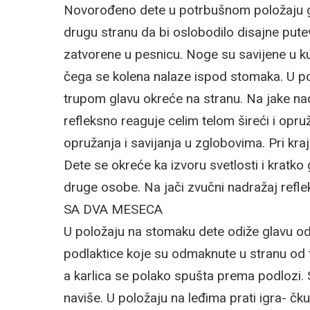
Novorođeno dete u potrbušnom položaju gla
drugu stranu da bi oslobodilo disajne putev
zatvorene u pesnicu. Noge su savijene u ku
čega se kolena nalaze ispod stomaka. U po
trupom glavu okreće na stranu. Na jake nadr
refleksno reaguje celim telom šireći i opru
opružanja i savijanja u zglobovima. Pri kr
Dete se okreće ka izvoru svetlosti i kratko 
druge osobe. Na jači zvučni nadražaj refle
SA DVA MESECA
U položaju na stomaku dete odiže glavu od
podlaktice koje su odmaknute u stranu od t
a karlica se polako spušta prema podlozi.
naviše. U položaju na leđima prati igra- čk