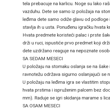
tela prebacuje na karlicu. Noge su lako ra
vazduhu. Dete se samo iz položaja na stom
leđima dete samo odiže glavu od podloge i
stavlja ih u usta. Ponuđenu igračku hvata 
Hvata predmete koristeći palac i prste ša
drži u ruci, ispustiće prvo predmet koji drž
dete uzdržano reaguje na nepoznate osob
SA SEDAM MESECI
U položaju na stomaku oslanja se na šake
ravnotežu održava sigurno oslanjajući se n
U položaju na leđima igra se vlastitim stop
hvata prstima i ispruženim palcem bez dodi
mm). Raduje se igri skidanja marame s lica
SA OSAM MESECI