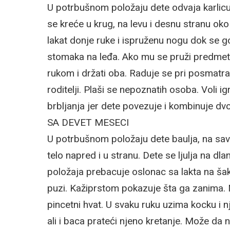
U potrbušnom položaju dete odvaja karlicu 
se kreće u krug, na levu i desnu stranu ok
lakat donje ruke i ispruženu nogu dok se 
stomaka na leđa. Ako mu se pruži predmet 
rukom i držati oba. Raduje se pri posmatra
roditelji. Plaši se nepoznatih osoba. Voli i
brbljanja jer dete povezuje i kombinuje dv
SA DEVET MESECI
U potrbušnom položaju dete baulja, na savij
telo napred i u stranu. Dete se ljulja na 
položaja prebacuje oslonac sa lakta na ša
puzi. Kažiprstom pokazuje šta ga zanima.
pincetni hvat. U svaku ruku uzima kocku i
ali i baca prateći njeno kretanje. Može da 