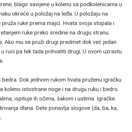
širene, blago savijene u kolenu sa podkolenicama u
aku okreće u položaj na leđa. U položaju na
 pruža ruke prema majci. Hvata svoja stopala i
kretanjem ruke preko sredine na drugu stranu.
ke. Ako mu se pruži drugi predmet dok već jedan
i u ruci pa tek tada prihvatiti drugi. U ovom uzrastu
e.
 i bedra. Dok jednom rukom hvata pruženu igračku
a koleno istostrane noge i na drugu ruku i bedro.
alima, ispituje ih očima, šakom i ustima. Igračke
rivanja dlana. Dete ponavlja slogove (da, ba, ka,
.