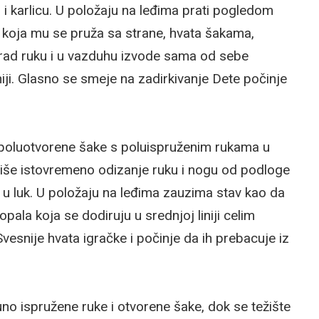
 i karlicu. U položaju na leđima prati pogledom
koja mu se pruža sa strane, hvata šakama,
te rad ruku i u vazduhu izvode sama od sebe
niji. Glasno se smeje na zadirkivanje Dete počinje
 poluotvorene šake s poluispruženim rukama u
kteriše istovremeno odizanje ruku i nogu od podloge
a u luk. U položaju na leđima zauzima stav kao da
ala koja se dodiruju u srednjoj liniji celim
Svesnije hvata igračke i počinje da ih prebacuje iz
no ispružene ruke i otvorene šake, dok se težište