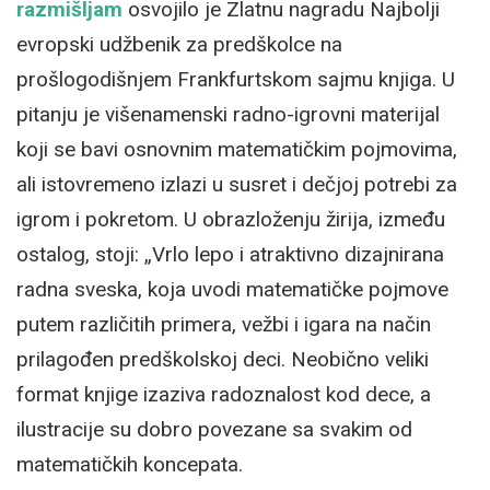
razmišljam
osvojilo je Zlatnu nagradu Najbolji
evropski udžbenik za predškolce na
prošlogodišnjem Frankfurtskom sajmu knjiga. U
pitanju je višenamenski radno-igrovni materijal
koji se bavi osnovnim matematičkim pojmovima,
ali istovremeno izlazi u susret i dečjoj potrebi za
igrom i pokretom. U obrazloženju žirija, između
ostalog, stoji: „Vrlo lepo i atraktivno dizajnirana
radna sveska, koja uvodi matematičke pojmove
putem različitih primera, vežbi i igara na način
prilagođen predškolskoj deci. Neobično veliki
format knjige izaziva radoznalost kod dece, a
ilustracije su dobro povezane sa svakim od
matematičkih koncepata.