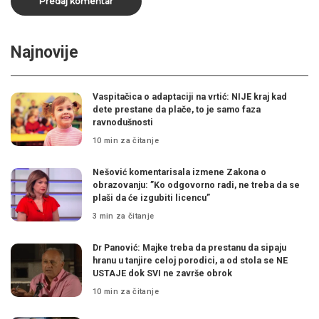
Najnovije
Vaspitačica o adaptaciji na vrtić: NIJE kraj kad
dete prestane da plače, to je samo faza
ravnodušnosti
10 min za čitanje
Nešović komentarisala izmene Zakona o
obrazovanju: ”Ko odgovorno radi, ne treba da se
plaši da će izgubiti licencu”
3 min za čitanje
Dr Panović: Majke treba da prestanu da sipaju
hranu u tanjire celoj porodici, a od stola se NE
USTAJE dok SVI ne završe obrok
10 min za čitanje