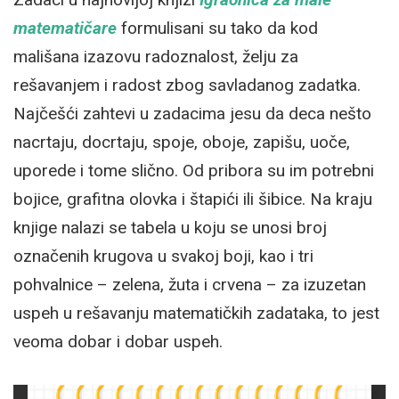
matematičare
formulisani su tako da kod
mališana izazovu radoznalost, želju za
rešavanjem i radost zbog savladanog zadatka.
Najčešći zahtevi u zadacima jesu da deca nešto
nacrtaju, docrtaju, spoje, oboje, zapišu, uoče,
uporede i tome slično. Od pribora su im potrebni
bojice, grafitna olovka i štapići ili šibice. Na kraju
knjige nalazi se tabela u koju se unosi broj
označenih krugova u svakoj boji, kao i tri
pohvalnice – zelena, žuta i crvena – za izuzetan
uspeh u rešavanju matematičkih zadataka, to jest
veoma dobar i dobar uspeh.