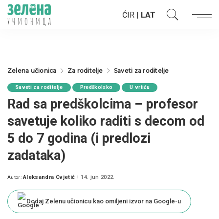
ĆIR
|
LAT
Zelena učionica
Za roditelje
Saveti za roditelje
Saveti za roditelje
Predškolsko
U vrtiću
Rad sa predškolcima – profesor
savetuje koliko raditi s decom od
5 do 7 godina (i predlozi
zadataka)
Aleksandra Cvjetić
14. jun 2022.
Autor:
Posted
by
Dodaj Zelenu učionicu kao omiljeni izvor na Google-u