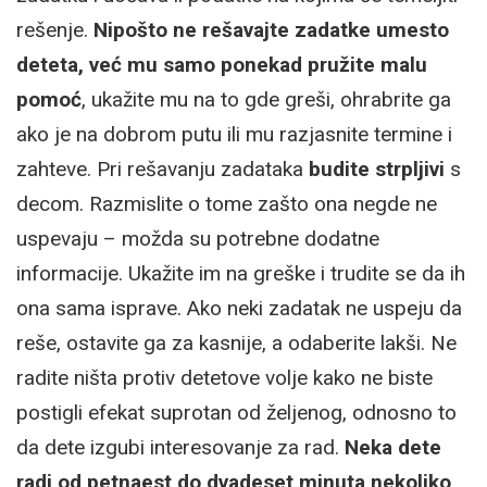
rešenje.
Nipošto ne rešavajte zadatke umesto
deteta, već mu samo ponekad pružite malu
pomoć
, ukažite mu na to gde greši, ohrabrite ga
ako je na dobrom putu ili mu razjasnite termine i
zahteve. Pri rešavanju zadataka
budite strpljivi
s
decom. Razmislite o tome zašto ona negde ne
uspevaju – možda su potrebne dodatne
informacije. Ukažite im na greške i trudite se da ih
ona sama isprave. Ako neki zadatak ne uspeju da
reše, ostavite ga za kasnije, a odaberite lakši. Ne
radite ništa protiv detetove volje kako ne biste
postigli efekat suprotan od željenog, odnosno to
da dete izgubi interesovanje za rad.
Neka dete
radi od petnaest do dvadeset minuta nekoliko