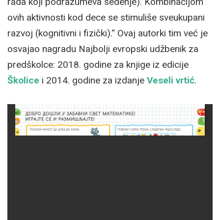
rada koji podrazumeva sedenje). Kombinacijom
ovih aktivnosti kod dece se stimuliše sveukupani
razvoj (kognitivni i fizički).“ Ovaj autorki tim već je
osvajao nagradu Najbolji evropski udžbenik za
predškolce: 2018. godine za knjige iz edicije
Školice
i 2014. godine za izdanje
Veseli vrtić
.