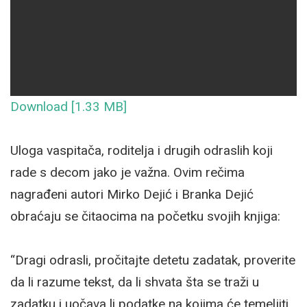
Download [1.33 MB]
Uloga vaspitača, roditelja i drugih odraslih koji
rade s decom jako je važna. Ovim rečima
nagrađeni autori Mirko Dejić i Branka Dejić
obraćaju se čitaocima na početku svojih knjiga:
“Dragi odrasli, pročitajte detetu zadatak, proverite
da li razume tekst, da li shvata šta se traži u
zadatku i uočava li podatke na kojima će temeljiti