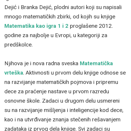
Dejić i Branka Dejić, plodni autori koji su napisali
mnogo matematičkih zbirki, od kojih su knjige
Matematika kao igra 1 i 2
proglašene 2012.
godine za najbolje u Evropi, u kategoriji za
predškolce.
Njihova je i nova radna sveska
Matematička
vrteška
. Aktivnosti u prvom delu knjige odnose se
na razvijanje matematičkih pojmova i pripremu
dece za praćenje nastave u prvom razredu
osnovne škole. Zadaci u drugom delu usmereni
su na razvijanje mišljenja i inteligencije kod dece,
kao i na utvrđivanje znanja stečenih rešavanjem
zadataka iz prvog dela knjige. Svi zadaci su