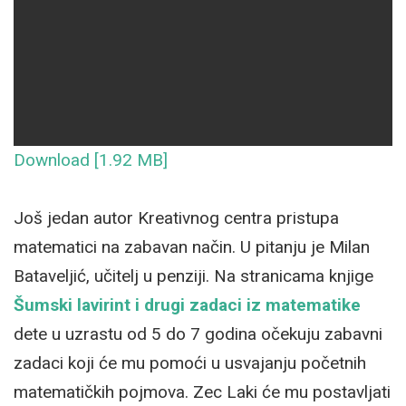
Download [1.92 MB]
Još jedan autor Kreativnog centra pristupa
matematici na zabavan način. U pitanju je Milan
Bataveljić, učitelj u penziji. Na stranicama knjige
Šumski lavirint i drugi zadaci iz matematike
dete u uzrastu od 5 do 7 godina očekuju zabavni
zadaci koji će mu pomoći u usvajanju početnih
matematičkih pojmova. Zec Laki će mu postavljati