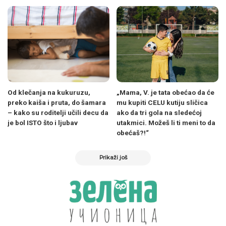
Od klečanja na kukuruzu,
„Mama, V. je tata obećao da će
preko kaiša i pruta, do šamara
mu kupiti CELU kutiju sličica
– kako su roditelji učili decu da
ako da tri gola na sledećoj
je bol ISTO što i ljubav
utakmici. Možeš li ti meni to da
obećaš?!“
Prikaži još