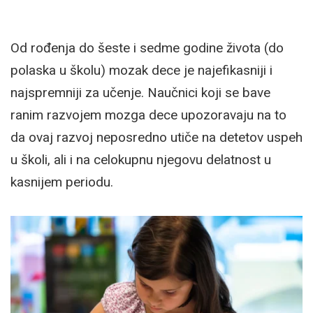
Od rođenja do šeste i sedme godine života (do
polaska u školu) mozak dece je najefikasniji i
najspremniji za učenje. Naučnici koji se bave
ranim razvojem mozga dece upozoravaju na to
da ovaj razvoj neposredno utiče na detetov uspeh
u školi, ali i na celokupnu njegovu delatnost u
kasnijem periodu.