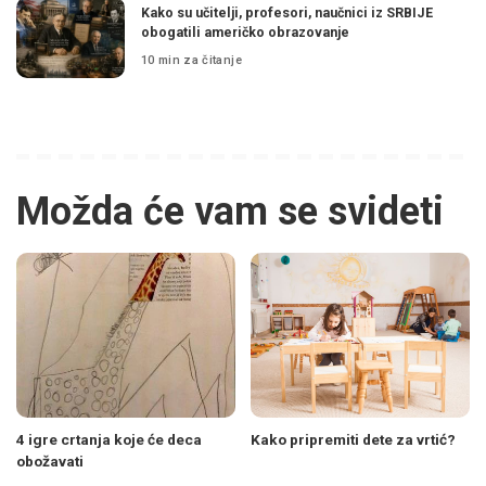
Kako su učitelji, profesori, naučnici iz SRBIJE
obogatili američko obrazovanje
10 min za čitanje
Možda će vam se svideti
4 igre crtanja koje će deca
Kako pripremiti dete za vrtić?
obožavati