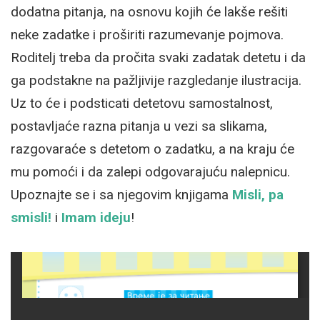
dodatna pitanja, na osnovu kojih će lakše rešiti
neke zadatke i proširiti razumevanje pojmova.
Roditelj treba da pročita svaki zadatak detetu i da
ga podstakne na pažljivije razgledanje ilustracija.
Uz to će i podsticati detetovu samostalnost,
postavljaće razna pitanja u vezi sa slikama,
razgovaraće s detetom o zadatku, a na kraju će
mu pomoći i da zalepi odgovarajuću nalepnicu.
Upoznajte se i sa njegovim knjigama
Misli, pa
smisli!
i
Imam ideju
!