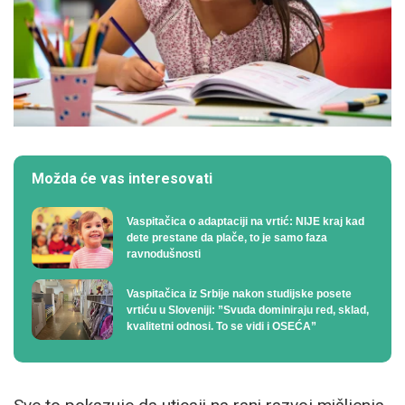
Možda će vas interesovati
Vaspitačica o adaptaciji na vrtić: NIJE kraj kad
dete prestane da plače, to je samo faza
ravnodušnosti
Vaspitačica iz Srbije nakon studijske posete
vrtiću u Sloveniji: ”Svuda dominiraju red, sklad,
kvalitetni odnosi. To se vidi i OSEĆA”