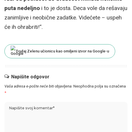
puta nedeljno
i to je dosta. Deca vole da rešavaju
zanimljive i neobične zadatke. Videćete – uspeh
će ih ohrabriti!“.
Dodaj Zelenu učionicu kao omiljeni izvor na Google-u
Napišite odgovor
Vaša adresa e-pošte neće biti objavljena.
Neophodna polja su označena
*