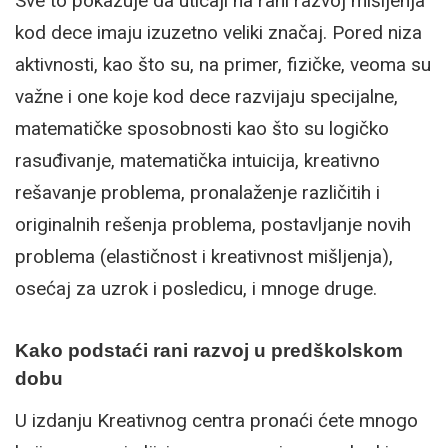
Sve to pokazuje da uticaji na rani razvoj mišljenja
kod dece imaju izuzetno veliki značaj. Pored niza
aktivnosti, kao što su, na primer, fizičke, veoma su
važne i one koje kod dece razvijaju specijalne,
matematičke sposobnosti kao što su logičko
rasuđivanje, matematička intuicija, kreativno
rešavanje problema, pronalaženje različitih i
originalnih rešenja problema, postavljanje novih
problema (elastičnost i kreativnost mišljenja),
osećaj za uzrok i posledicu, i mnoge druge.
Kako podstaći rani razvoj u predškolskom
dobu
U izdanju Kreativnog centra pronaći ćete mnogo