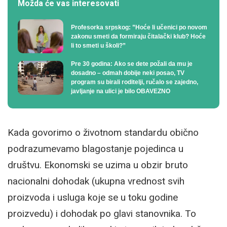
Možda će vas interesovati
Profesorka srpskog: ”Hoće li učenici po novom
zakonu smeti da formiraju čitalački klub? Hoće
li to smeti u školi?”
Pre 30 godina: Ako se dete požali da mu je
dosadno – odmah dobije neki posao, TV
program su birali roditelji, ručalo se zajedno,
javljanje na ulici je bilo OBAVEZNO
Kada govorimo o životnom standardu obično
podrazumevamo blagostanje pojedinca u
društvu. Ekonomski se uzima u obzir bruto
nacionalni dohodak (ukupna vrednost svih
proizvoda i usluga koje se u toku godine
proizvedu) i dohodak po glavi stanovnika. To