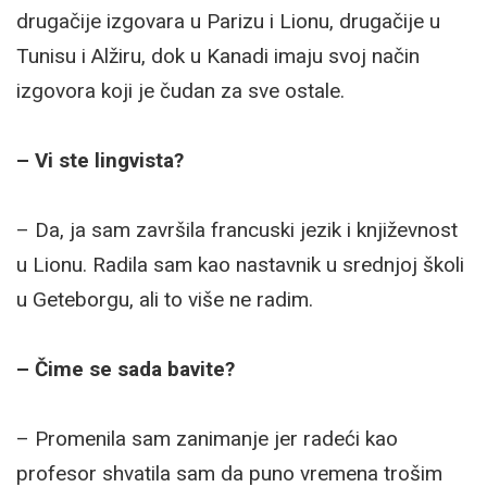
drugačije izgovara u Parizu i Lionu, drugačije u
Tunisu i Alžiru, dok u Kanadi imaju svoj način
izgovora koji je čudan za sve ostale.
– Vi ste lingvista?
– Da, ja sam završila francuski jezik i književnost
u Lionu. Radila sam kao nastavnik u srednjoj školi
u Geteborgu, ali to više ne radim.
– Čime se sada bavite?
– Promenila sam zanimanje jer radeći kao
profesor shvatila sam da puno vremena trošim