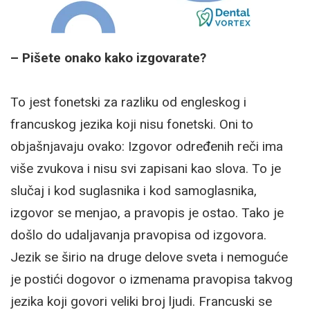
– Pišete onako kako izgovarate?
To jest fonetski za razliku od engleskog i
francuskog jezika koji nisu fonetski. Oni to
objašnjavaju ovako: Izgovor određenih reči ima
više zvukova i nisu svi zapisani kao slova. To je
slučaj i kod suglasnika i kod samoglasnika,
izgovor se menjao, a pravopis je ostao. Tako je
došlo do udaljavanja pravopisa od izgovora.
Jezik se širio na druge delove sveta i nemoguće
je postići dogovor o izmenama pravopisa takvog
jezika koji govori veliki broj ljudi. Francuski se