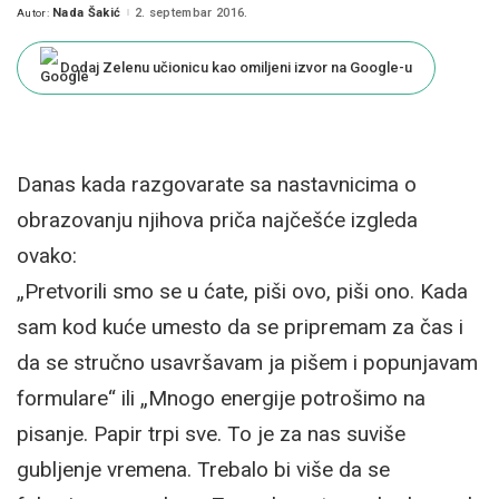
Nada Šakić
2. septembar 2016.
Autor:
Posted
by
Dodaj Zelenu učionicu kao omiljeni izvor na Google-u
Danas kada razgovarate sa nastavnicima o
obrazovanju njihova priča najčešće izgleda
ovako:
„Pretvorili smo se u ćate, piši ovo, piši ono. Kada
sam kod kuće umesto da se pripremam za čas i
da se stručno usavršavam ja pišem i popunjavam
formulare“ ili „Mnogo energije potrošimo na
pisanje. Papir trpi sve. To je za nas suviše
gubljenje vremena. Trebalo bi više da se