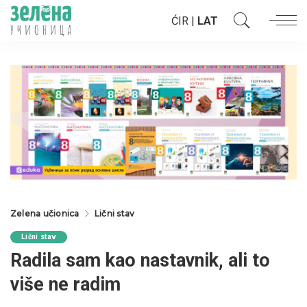
ĆIR
|
LAT
Zelena učionica
Lični stav
Lični stav
Radila sam kao nastavnik, ali to
više ne radim