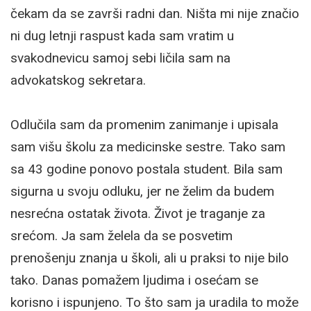
čekam da se završi radni dan. Ništa mi nije značio
ni dug letnji raspust kada sam vratim u
svakodnevicu samoj sebi ličila sam na
advokatskog sekretara.
Odlučila sam da promenim zanimanje i upisala
sam višu školu za medicinske sestre. Tako sam
sa 43 godine ponovo postala student. Bila sam
sigurna u svoju odluku, jer ne želim da budem
nesrećna ostatak života. Život je traganje za
srećom. Ja sam želela da se posvetim
prenošenju znanja u školi, ali u praksi to nije bilo
tako. Danas pomažem ljudima i osećam se
korisno i ispunjeno. To što sam ja uradila to može