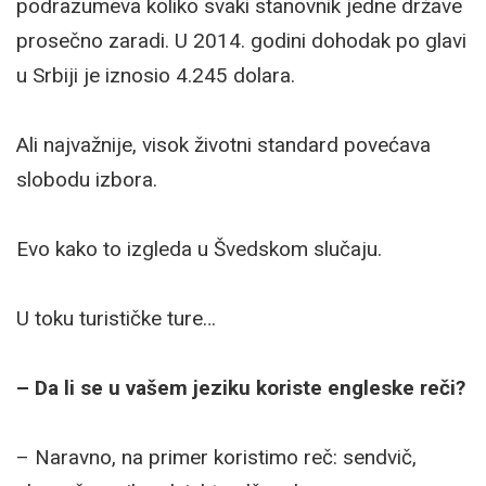
podrazumeva koliko svaki stanovnik jedne države
prosečno zaradi. U 2014. godini dohodak po glavi
u Srbiji je iznosio 4.245 dolara.
Ali najvažnije, visok životni standard povećava
slobodu izbora.
Evo kako to izgleda u Švedskom slučaju.
U toku turističke ture…
– Da li se u vašem jeziku koriste engleske reči?
– Naravno, na primer koristimo reč: sendvič,