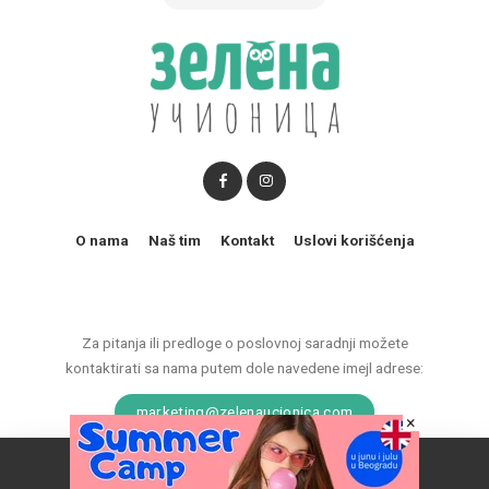
O nama
Naš tim
Kontakt
Uslovi korišćenja
Za pitanja ili predloge o poslovnoj saradnji možete
kontaktirati sa nama putem dole navedene imejl adrese:
marketing@zelenaucionica.com
×
Naš vebsajt koristi kolačiće da poboljša vaše iskustvo.