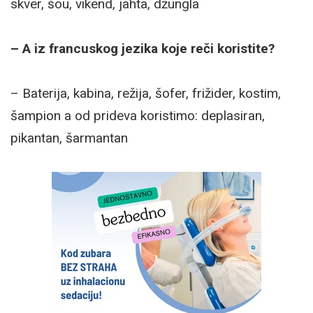
skver, šou, vikend, jahta, džungla
– A iz francuskog jezika koje reči koristite?
– Baterija, kabina, režija, šofer, frižider, kostim,
šampion a od prideva koristimo: deplasiran,
pikantan, šarmantan