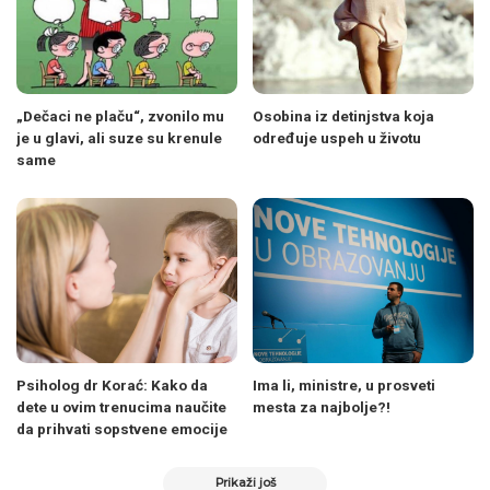
„Dečaci ne plaču“, zvonilo mu
Osobina iz detinjstva koja
je u glavi, ali suze su krenule
određuje uspeh u životu
same
Psiholog dr Korać: Kako da
Ima li, ministre, u prosveti
dete u ovim trenucima naučite
mesta za najbolje?!
da prihvati sopstvene emocije
Prikaži još