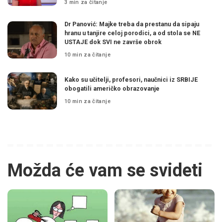
3 min za čitanje
Dr Panović: Majke treba da prestanu da sipaju
hranu u tanjire celoj porodici, a od stola se NE
USTAJE dok SVI ne završe obrok
10 min za čitanje
Kako su učitelji, profesori, naučnici iz SRBIJE
obogatili američko obrazovanje
10 min za čitanje
Možda će vam se svideti