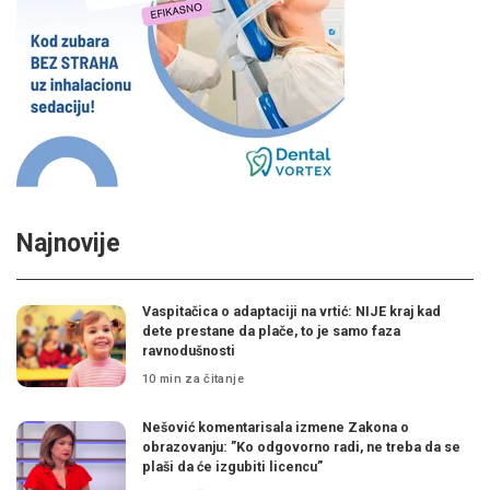
Najnovije
Vaspitačica o adaptaciji na vrtić: NIJE kraj kad
dete prestane da plače, to je samo faza
ravnodušnosti
10 min za čitanje
Nešović komentarisala izmene Zakona o
obrazovanju: ”Ko odgovorno radi, ne treba da se
plaši da će izgubiti licencu”