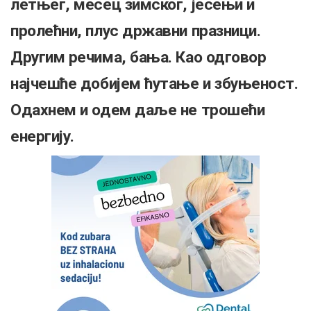
летњег, месец зимског, јесењи и
пролећни, плус државни празници.
Другим речима, бања. Као одговор
најчешће добијем ћутање и збуњеност.
Одахнем и одем даље не трошећи
енергију.