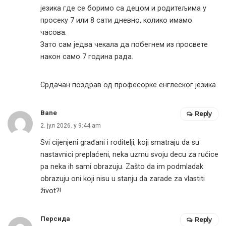
језика где се боримо са децом и родитељима у
просеку 7 или 8 сати дневно, колико имамо
часова.
Зато сам једва чекала да побегнем из просвете
након само 7 година рада.
Срдачан поздрав од професорке енглеског језика
Bane
Reply
2. јул 2026. у 9:44 am
Svi cijenjeni građani i roditelji, koji smatraju da su
nastavnici preplaćeni, neka uzmu svoju decu za ručice
pa neka ih sami obrazuju. Zašto da im podmladak
obrazuju oni koji nisu u stanju da zarade za vlastiti
život?!
Персида
Reply