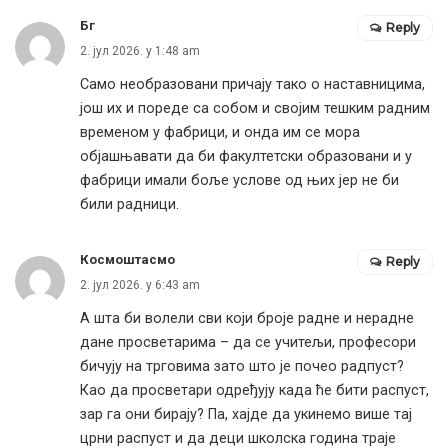
Бг
Reply
2. јул 2026. у 1:48 am
Само необразовани причају тако о наставницима,
још их и пореде са собом и својим тешким радним
временом у фабрици, и онда им се мора
објашњавати да би факултетски образовани и у
фабрици имали боље услове од њих јер не би
били радници.
Космоштасмо
Reply
2. јул 2026. у 6:43 am
А шта би волели сви који броје радне и нерадне
дане просветарима – да се учитељи, професори
бичују на трговима зато што је почео радпуст?
Као да просветари одређују када ће бити распуст,
зар га они бирају? Па, хајде да укинемо више тај
црни распуст и да деци школска година траје