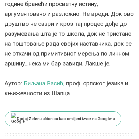
године бранећи просветну истину,
аргументовано и разложно. Не вреди. Док ово
друштво не сазри и кроз тај процес дође до
разумевања шта је то школа, док не пристане
на поштовање рада својих наставника, док се
не откачи од примитивног мерења по личном
аршину…нека ми бар завиди. Лакше је.
Аутор:
Биљана Васић,
проф. српског језика и
књижевности из Шапца
Dodaj Zelenu učionicu kao omiljeni izvor na Google-u