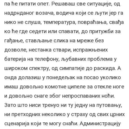
па ће питати опет. Решаваш све ситуације, од
надрнданог возача, водича који се љути јер га
нико не слуша, температура, повраћања, свађа
ко ће где седети или спавати, до притужби за
гађање, стављање слика на мреже без
дозволе, нестанка ствари, испражњених
батерија на телефону, љубавних проблема у
широком спектру, од симпатије до раскида. А
онда долазиш у понедељак на посао уколико
имаш довољно комотне ципеле за отекле ноге
и довољно снаге због непроспаваних ноћи.
Зато што ниси тренуо ни ту једну на путовању,
ни претходних неколико у страху од свих црних
сценарија који те могу снаћи. Администрацију