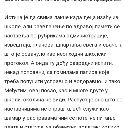
Истина је да свима лакне када деца изађу из
школе, али развлачење по здравој памети се
наставља по рубрикама администрације,
извештаја, планова, шпартања свега и свачега
што је освануло као неопходни школски
протокол. А онда ту дођу разредни испити,
некад поправни, са гомилама папира које
треба попунити усправно и водоравно…и тако.
Међутим, овај посао, као и многе друге у
школи, околина не види. Распуст је оно што се
наставницима не опрашта, већ служи као
шамар у расправама чим се потегне питање
плата и статуса, уз обавезни додатак: колико