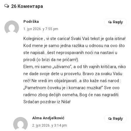
26 Коментара
Podrška
Reply
1. јул 2026. у 7:55 pm
Koleginice , vi ste carica! Svaki Vaš tekst je gola istina!
Kod mene je samo jedna razlika u odnosu na ovo što
ste napisali…šest neprospavanih noći na nastavi u
prirodi (o brizi da ne pričam!).
Elem, mi samo „uživamo“, a od tih vajnih kritičara, niko
ne dade svoje dete u prosvetu. Bravo za svaku Vašu
reč! Ne vredi im objašnjavati…a što kaže naš narod :
„Pametnom čoveku je i komarac muzika!“ Sve ovo
radimo zbog dečijih osmeha, Bog će nas nagraditi.
Srdačan pozdrav iz Niša!
Alma Andjelković
Reply
2. јул 2026. у 3:14 pm