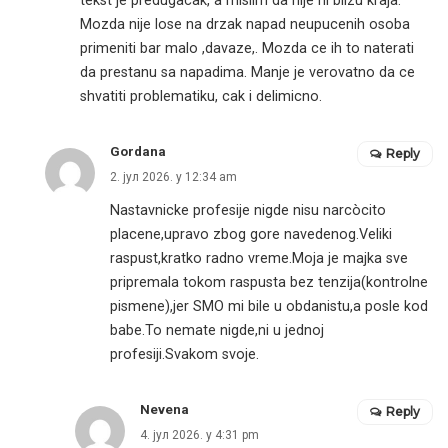
tekst je predugacak, a mislim da nije ni blizu kraja.
Mozda nije lose na drzak napad neupucenih osoba
primeniti bar malo ,davaze,. Mozda ce ih to naterati
da prestanu sa napadima. Manje je verovatno da ce
shvatiti problematiku, cak i delimicno.
Gordana
Reply
2. јул 2026. у 12:34 am
Nastavnicke profesije nigde nisu narcòcito
placene,upravo zbog gore navedenog.Veliki
raspust,kratko radno vreme.Moja je majka sve
pripremala tokom raspusta bez tenzija(kontrolne
pismene),jer SMO mi bile u obdanistu,a posle kod
babe.To nemate nigde,ni u jednoj
profesiji.Svakom svoje.
Nevena
Reply
4. јул 2026. у 4:31 pm