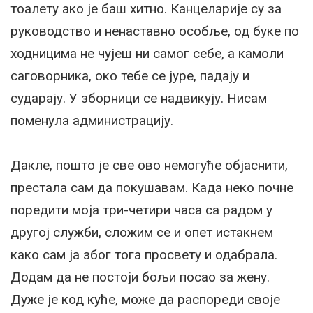
тоалету ако је баш хитно. Канцеларије су за
руководство и ненаставно особље, од буке по
ходницима не чујеш ни самог себе, а камоли
саговорника, око тебе се јуре, падају и
сударају. У зборници се надвикују. Нисам
поменула администрацију.
Дакле, пошто је све ово немогуће објаснити,
престала сам да покушавам. Када неко почне
поредити моја три-четири часа са радом у
другој служби, сложим се и опет истакнем
како сам ја због тога просвету и одабрала.
Додам да не постоји бољи посао за жену.
Дуже је код куће, може да распореди своје