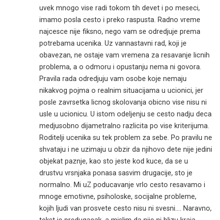
uvek mnogo vise radi tokom tih devet i po meseci,
imamo posla cesto i preko raspusta. Radno vreme
najcesce nije fiksno, nego vam se odredjuje prema
potrebama ucenika. Uz vannastavni rad, koji je
obavezan, ne ostaje vam vremena za resavanje licnih
problema, a o odmoru i opustanju nema ni govora.
Pravila rada odredjuju vam osobe koje nemaju
nikakvog pojma o realnim situacijama u ucionici, jer
posle zavrsetka licnog skolovanja obicno vise nisu ni
usle u ucionicu. U istom odeljenju se cesto nadju deca
medjusobno dijametralno razlicita po vise kriterijuma.
Roditelji ucenika su tek problem za sebe. Po pravilu ne
shvataju i ne uzimaju u obzir da njihovo dete nije jedini
objekat paznje, kao sto jeste kod kuce, da se u
drustvu vrsnjaka ponasa sasvim drugacije, sto je
normalno. Mi uZ poducavanje vrlo cesto resavamo i
mnoge emotivne, psiholoske, socijalne probleme,
kojih ljudi van prosvete cesto nisu ni svesni…. Naravno,