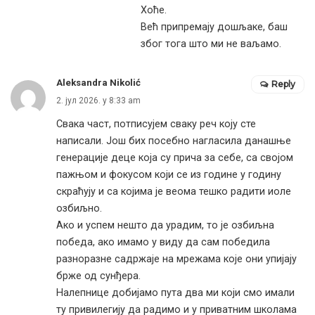
Хоће.
Већ припремају дошљаке, баш
због тога што ми не ваљамо.
Aleksandra Nikolić
Reply
2. јул 2026. у 8:33 am
Свака част, потписујем сваку реч коју сте
написали. Још бих посебно нагласила данашње
генерације деце која су прича за себе, са својом
пажњом и фокусом који се из године у годину
скраћују и са којима је веома тешко радити иоле
озбиљно.
Ако и успем нешто да урадим, то је озбиљна
победа, ако имамо у виду да сам победила
разноразне садржаје на мрежама које они упијају
брже од сунђера.
Налепнице добијамо пута два ми који смо имали
ту привилегију да радимо и у приватним школама