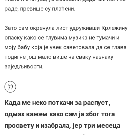
раде, превише су плаћени.
Зато сам окренула лист удруживши Крлежину
опаску како се глувима музика не тумачи и
моју бабу која је увек саветовала да се глава
подигне још мало више на сваку назнаку
заједљивости.
Када ме неко поткачи за распуст,
одмах кажем како сам ја због тога
просвету и изабрала, јер три месеца