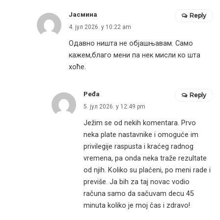
Јасмина
Reply
4. јул 2026. у 10:22 am
Oдавно ништа не објашњавам. Само
кажем,благо мени па нек мисли ко шта
хоће.
Peđa
Reply
5. јул 2026. у 12:49 pm
Ježim se od nekih komentara. Prvo
neka plate nastavnike i omoguće im
privilegije raspusta i kraćeg radnog
vremena, pa onda neka traže rezultate
od njih. Koliko su plaćeni, po meni rade i
previše. Ja bih za taj novac vodio
računa samo da sačuvam decu 45
minuta koliko je moj čas i zdravo!