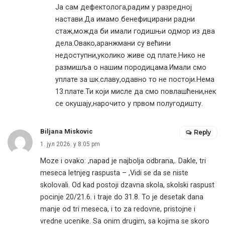
Ја сам дефектолога,радим у разредној
настави.Да имамо бенефицирани радни
стаж,можда би имали годишњи одмор из два
дела.Овако,аранжмани су већини
недоступни,уколико живе од плате.Нико не
размишља о нашим породицама.Имали смо
уплате за шк.славу,одавно то не постоји.Нема
13.плате.Ти који мисле да смо повлашћени,нек
се окушају,нарочито у првом полугодишту.
Biljana Miskovic
Reply
1. јул 2026. у 8:05 pm
Moze i ovako: ,napad je najbolja odbrana,. Dakle, tri
meseca letnjeg raspusta – ,Vidi se da se niste
skolovali. Od kad postoji dzavna skola, skolski raspust
pocinje 20/21.6. i traje do 31.8. To je desetak dana
manje od tri meseca, i to za redovne, pristojne i
vredne ucenike. Sa onim drugim, sa kojima se skoro