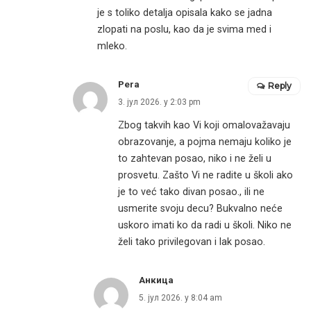
je s toliko detalja opisala kako se jadna
zlopati na poslu, kao da je svima med i
mleko.
Pera
Reply
3. јул 2026. у 2:03 pm
Zbog takvih kao Vi koji omalovažavaju
obrazovanje, a pojma nemaju koliko je
to zahtevan posao, niko i ne želi u
prosvetu. Zašto Vi ne radite u školi ako
je to već tako divan posao., ili ne
usmerite svoju decu? Bukvalno neće
uskoro imati ko da radi u školi. Niko ne
želi tako privilegovan i lak posao.
Анкица
5. јул 2026. у 8:04 am