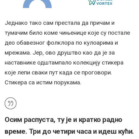
Једнако тако сам престала да причам и
тумачим било коме чињенице које су постале
део обавезног фолклора по кулоарима и
мрежама. Јер, ово друштво као да је за
наставнике одштампало колекцију стикера
које лепи сваки пут када се проговори.
Стикера са истим порукама.
Осим распуста, ту је и кратко радно
време. Три до четири часа и идеш кући.