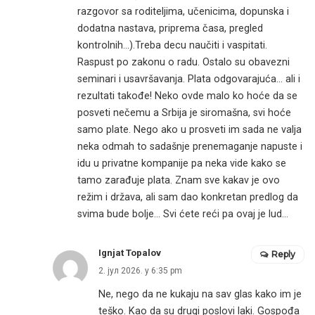
razgovor sa roditeljima, učenicima, dopunska i
dodatna nastava, priprema časa, pregled
kontrolnih…).Treba decu naučiti i vaspitati.
Raspust po zakonu o radu. Ostalo su obavezni
seminari i usavršavanja. Plata odgovarajuća… ali i
rezultati takođe! Neko ovde malo ko hoće da se
posveti nečemu a Srbija je siromašna, svi hoće
samo plate. Nego ako u prosveti im sada ne valja
neka odmah to sadašnje prenemaganje napuste i
idu u privatne kompanije pa neka vide kako se
tamo zarađuje plata. Znam sve kakav je ovo
režim i država, ali sam dao konkretan predlog da
svima bude bolje… Svi ćete reći pa ovaj je lud…
Ignjat Topalov
Reply
2. јул 2026. у 6:35 pm
Ne, nego da ne kukaju na sav glas kako im je
teško. Kao da su drugi poslovi laki. Gospođa