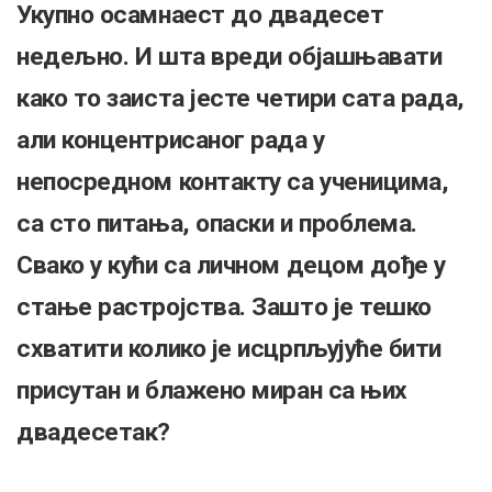
Укупно осамнаест до двадесет
недељно. И шта вреди објашњавати
како то заиста јесте четири сата рада,
али концентрисаног рада у
непосредном контакту са ученицима,
са сто питања, опаски и проблема.
Свако у кући са личном децом дође у
стање растројства. Зашто је тешко
схватити колико је исцрпљујуће бити
присутан и блажено миран са њих
двадесетак?