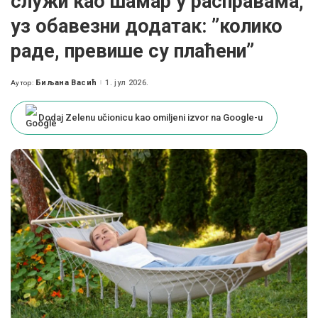
служи као шамар у расправама,
уз обавезни додатак: ”колико
раде, превише су плаћени”
Биљана Васић
1. јул 2026.
Аутор:
Posted
by
Dodaj Zelenu učionicu kao omiljeni izvor na Google-u