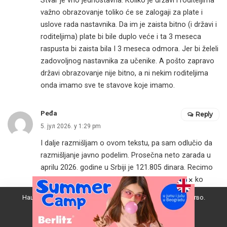
Stvar je vrlo jednostavna. Koliko je državi i roditeljima
važno obrazovanje toliko će se zalogaji za plate i
uslove rada nastavnika. Da im je zaista bitno (i državi i
roditeljima) plate bi bile duplo veće i ta 3 meseca
raspusta bi zaista bila I 3 meseca odmora. Jer bi želeli
zadovoljnog nastavnika za učenike. A pošto zapravo
državi obrazovanje nije bitno, a ni nekim roditeljima
onda imamo sve te stavove koje imamo.
Peđa
Reply
5. јул 2026. у 1:29 pm
I dalje razmišljam o ovom tekstu, pa sam odlučio da
razmišljanje javno podelim. Prosečna neto zarada u
aprilu 2026. godine u Srbiji je 121.805 dinara. Recimo
×
da kao nastavnik u osnovnoj školi zarađujem oko
50.000 više, dakle plata mi je 172.000 dinara. Evo šta
Наш вебсајт користи колачиће да побољша ваше искуство.
smatram da bi država, roditelji i učenici mogli za taj
Прихватам
novac da dobiju od mene.