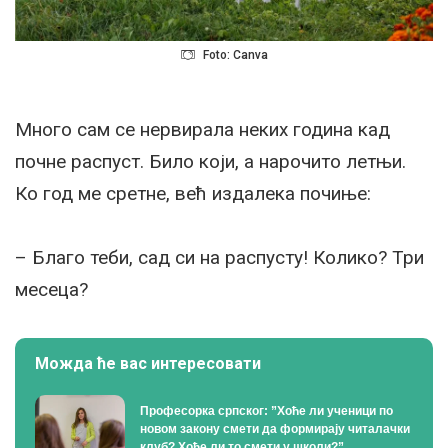
Foto: Canva
Много сам се нервирала неких година кад
почне распуст. Било који, а нарочито летњи.
Ко год ме сретне, већ издалека почиње:
– Благо теби, сад си на распусту! Колико? Три
месеца?
Можда ће вас интересовати
Професорка српског: ”Хоће ли ученици по
новом закону смети да формирају читалачки
клуб? Хоће ли то смети у школи?”