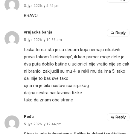
3. јул 2026. у 5:45 pm
BRAVO
vrnjacka banja
Reply
5. јул 2026. у 10:36 am
teska tema. sta je sa decom koja nemaju nikakvih
prava tokom ‘skolovanja’, ili kao primer moje dete je
dva puta dobilo batine u ucionici. nije vratio nije se cak
ni branio, zakljucili su mu 4. a rekli mu da ima 5. tako
da, nije to bas sve tako
ujna mi je bila nastavnica srpskog
daljna sestra nastavnica fizike
tako da znam obe strane
Peđa
Reply
5. јул 2026. у 12:44 pm