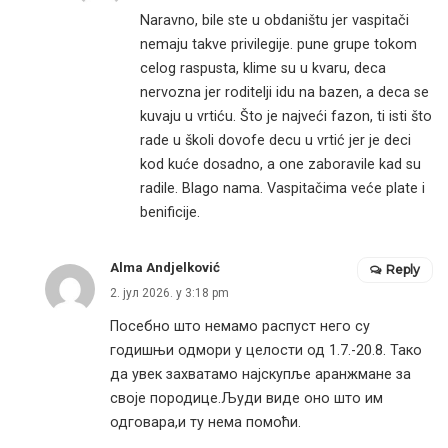
Naravno, bile ste u obdaništu jer vaspitači
nemaju takve privilegije. pune grupe tokom
celog raspusta, klime su u kvaru, deca
nervozna jer roditelji idu na bazen, a deca se
kuvaju u vrtiću. Što je najveći fazon, ti isti što
rade u školi dovofe decu u vrtić jer je deci
kod kuće dosadno, a one zaboravile kad su
radile. Blago nama. Vaspitačima veće plate i
benificije.
Alma Andjelković
Reply
2. јул 2026. у 3:18 pm
Посебно што немамо распуст него су
годишњи одмори у целости од 1.7.-20.8. Тако
да увек захватамо најскупље аранжмане за
своје породице.Људи виде оно што им
одговара,и ту нема помоћи.