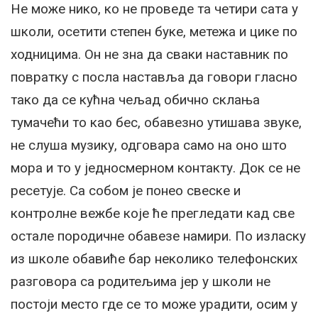
Не може нико, ко не проведе та четири сата у
школи, осетити степен буке, метежа и цике по
ходницима. Он не зна да сваки наставник по
повратку с посла наставља да говори гласно
тако да се кућна чељад обично склања
тумачећи то као бес, обавезно утишава звуке,
не слуша музику, одговара само на оно што
мора и то у једносмерном контакту. Док се не
ресетује. Са собом је понео свеске и
контролне вежбе које ће прегледати кад све
остале породичне обавезе намири. По изласку
из школе обавиће бар неколико телефонских
разговора са родитељима јер у школи не
постоји место где се то може урадити, осим у