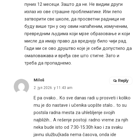
пуних 12 месеци. Зашто да не. Не видим други
излаз из ове страшне проблематике. Или лепо
затворити све школе, да просветни радници не
буду више трн у оку овим напаћеним, измученим,
превредним људима који мрзе образовање и који
мисле да имају право да вреднују било чији рад.
Гади ми се ово друштво које је себи допустило да
омаловажава и вређа све што стигне. Зато и
треба да пропаднемо.
Miloš
Reply
2. јул 2026. у 11:43 am
E pa ovako… Ko sve danas radi u prosveti i koliko
mu je do nastave i učenika uopšte stalo… to su
postsla radna mesta za uhlebljenje svojih
najbližih… A rešenje postoji: radno vreme za njih
neka bude isto od 7:30-15:30h kao i za svaku
javnu službu(kada nema časova, onda ide