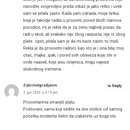
navodite svojevoljno preda otkaz je jako retko i uvek
sam se pitala zasto. Kada sam odrasla, moja tetka,
koja je takodje radila u prosveti, pored blizih clanova
porodice, mi je rekla da je za zenu najbolji posao da
radi u skoli, ali svakako nije zbog raspusta, nije ni zbog
plate…opet, pitala sam je da mi kaze zasto to misli.
Rekla je da prosvetni radnici, kao sto je i ona bila, moj
otac, majka…ipak, i pored svih obaveza koje ste vi
ovde naaveli, koje jesu cinjenica, imaju najvise
slobodnog vremena.
Zabrinutgradjanin
Reply
2. јул 2026. у 3:19 pm
Prosvetarima smanjiti platu
Poštovani, vama koji sedite na dve stolice od samog
početka incidenta želim da izaberete uz koga ste.