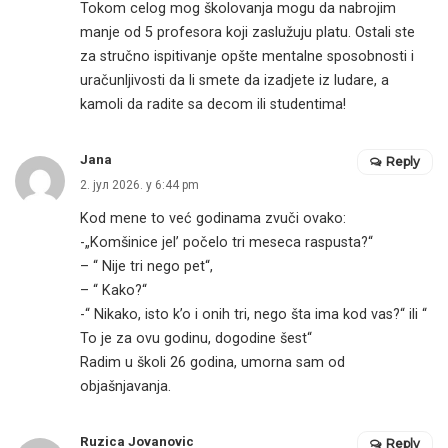
Tokom celog mog školovanja mogu da nabrojim
manje od 5 profesora koji zaslužuju platu. Ostali ste
za stručno ispitivanje opšte mentalne sposobnosti i
uračunljivosti da li smete da izadjete iz ludare, a
kamoli da radite sa decom ili studentima!
Jana
Reply
2. јул 2026. у 6:44 pm
Kod mene to već godinama zvuči ovako:
-„Komšinice jel’ počelo tri meseca raspusta?“
– “ Nije tri nego pet“,
– “ Kako?“
-“ Nikako, isto k’o i onih tri, nego šta ima kod vas?“ ili “
To je za ovu godinu, dogodine šest“
Radim u školi 26 godina, umorna sam od
objašnjavanja.
Ruzica Jovanovic
Reply