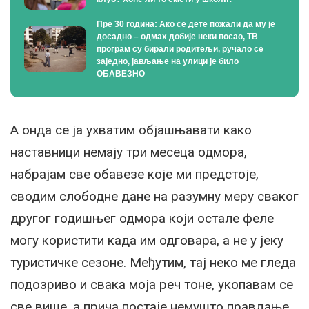
Пре 30 година: Ако се дете пожали да му је
досадно – одмах добије неки посао, ТВ
програм су бирали родитељи, ручало се
заједно, јављање на улици је било
ОБАВЕЗНО
А онда се ја ухватим објашњавати како
наставници немају три месеца одмора,
набрајам све обавезе које ми предстоје,
сводим слободне дане на разумну меру сваког
другог годишњег одмора који остале феле
могу користити када им одговара, а не у јеку
туристичке сезоне. Међутим, тај неко ме гледа
подозриво и свака моја реч тоне, укопавам се
све више, а прича постаје немушто правдање.