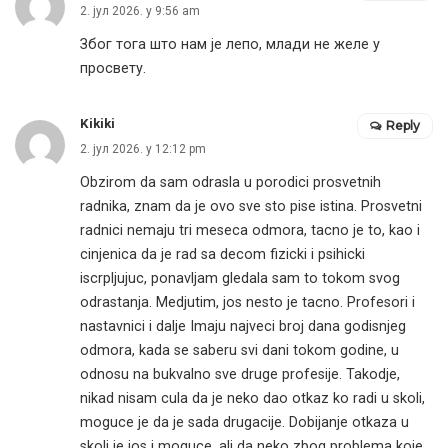
2. јул 2026. у 9:56 am
Због тога што нам је лепо, млади не желе у
просвету.
Kikiki
Reply
2. јул 2026. у 12:12 pm
Obzirom da sam odrasla u porodici prosvetnih
radnika, znam da je ovo sve sto pise istina. Prosvetni
radnici nemaju tri meseca odmora, tacno je to, kao i
cinjenica da je rad sa decom fizicki i psihicki
iscrpljujuc, ponavljam gledala sam to tokom svog
odrastanja. Medjutim, jos nesto je tacno. Profesori i
nastavnici i dalje Imaju najveci broj dana godisnjeg
odmora, kada se saberu svi dani tokom godine, u
odnosu na bukvalno sve druge profesije. Takodje,
nikad nisam cula da je neko dao otkaz ko radi u skoli,
moguce je da je sada drugacije. Dobijanje otkaza u
skoli je jos i moguce, ali da neko zbog problema koje