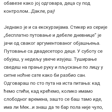
обавезе како јој одговара, деца су под
контролом…Дакле, рај!
Једнако је и са екскурзијама. Стикер из серије
„бесплатно путовање и дебеле дневнице“ је
јачи од сваког аргументованог објашњења.
Путовање са двадесеторо деце. У суботу се
обујеш, у недељу увече изујеш. Туширање
сведеш на прање руку и пљускање по лицу у
ситне ноћне сате како би разбио сан.
Одговараш по сто пута на иста питања: кад
ћемо стићи, кад крећемо, колико имамо
слободног времена, зашто се баш тамо иде,
има ли Мек…и знаш да те бар пола није чуло,