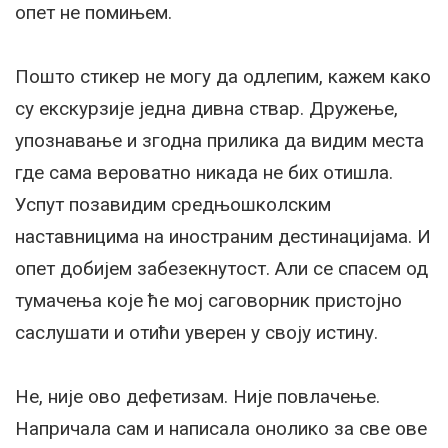
опет не помињем.
Пошто стикер не могу да одлепим, кажем како
су екскурзије једна дивна ствар. Дружење,
упознавање и згодна прилика да видим места
где сама вероватно никада не бих отишла.
Успут позавидим средњошколским
наставницима на иностраним дестинацијама. И
опет добијем забезекнутост. Али се спасем од
тумачења које ће мој саговорник пристојно
саслушати и отићи уверен у своју истину.
Не, није ово дефетизам. Није повлачење.
Напричала сам и написала онолико за све ове