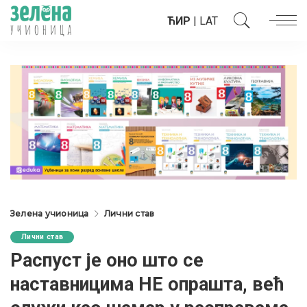
ЋИР
|
LAT
Зелена учионица
Лични став
Лични став
Распуст је оно што се
наставницима НЕ опрашта, већ