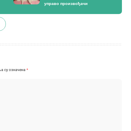
управо произвођачи
а су означена
*