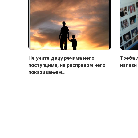
Не учите децу речима него
Треба 
поступцима, не расправом него
налази
показивањем…