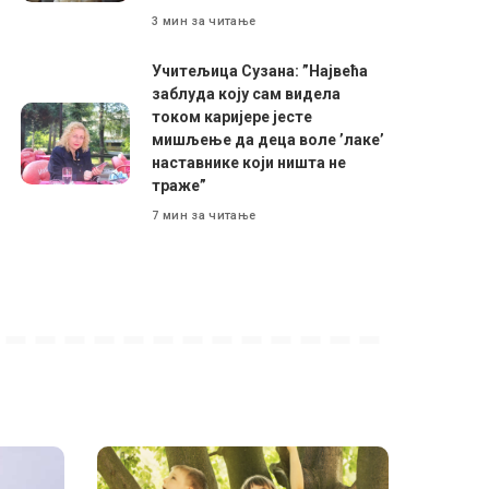
3 мин за читање
Учитељица Сузана: ”Највећа
заблуда коју сам видела
током каријере јесте
мишљење да деца воле ’лаке’
наставнике који ништа не
траже”
7 мин за читање