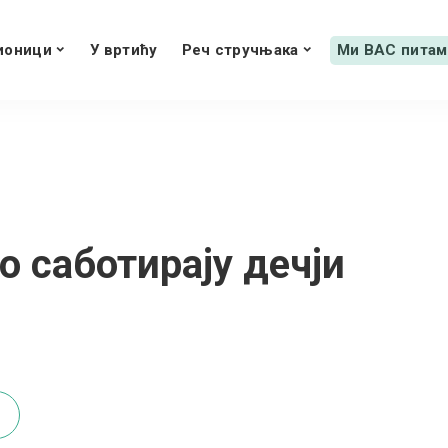
ионици
У вртићу
Реч стручњака
Ми ВАС питам
 саботирају дечји