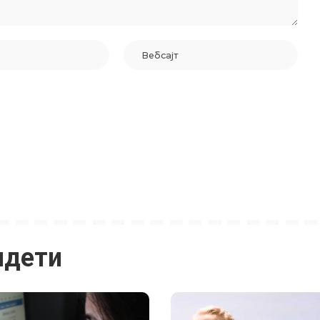
идети