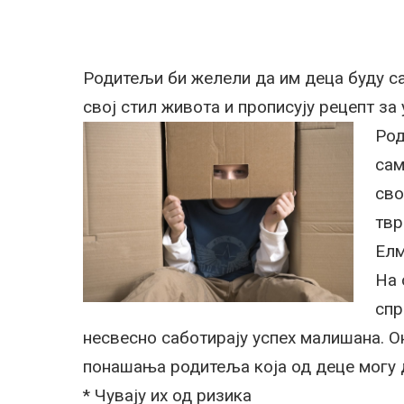
Родитељи би желели да им деца буду са
свој стил живота и прописују рецепт за 
Род
сам
сво
твр
Елм
На 
спр
несвесно саботирају успех малишана. О
понашања родитеља која од деце могу 
* Чувају их од ризика