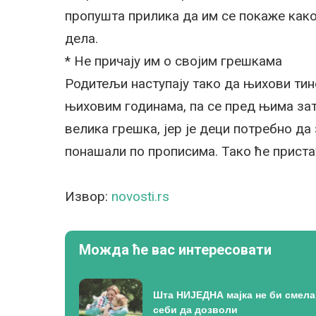
пропушта прилика да им се покаже како
дела.
* Не причају им о својим грешкама
Родитељи наступају тако да њихови тин
њиховим годинама, па се пред њима затв
велика грешка, јер је деци потребно да 
понашали по прописима. Тако ће пристати
Извор:
novosti.rs
Можда ће вас интересовати
Шта НИЈЕДНА мајка не би смела
себи да дозволи