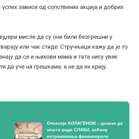
 успех зависи од сопствених акција и добрих
ејџери мисле да су они били безгрешни у
арају или чак стиде. Стручњаци кажу да је то
знају да се и њихови мама и тата нису увек
 да уче на грешкама, а не да их крију.
Опсесија КОЛАГЕНОМ – докази да
нешто ради СЛАБИ, већину
истраживања финансирали