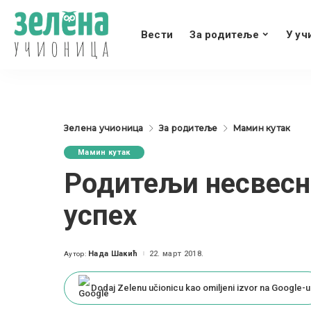
Вести
За родитеље
У уч
Зелена учионица
За родитеље
Мамин кутак
Мамин кутак
Родитељи несвесно
успех
Нада Шакић
22. март 2018.
Аутор:
Posted
by
Dodaj Zelenu učionicu kao omiljeni izvor na Google-u