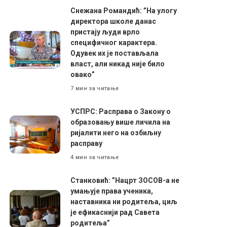
Снежана Романдић: ”На улогу
директора школе данас
пристају људи врло
специфичног карактера.
Одувек их је постављала
власт, али никад није било
овако”
7 мин за читање
УСПРС: Расправа о Закону о
образовању више личила на
ријалити него на озбиљну
расправу
4 мин за читање
Станковић: ”Нацрт ЗОСОВ-а не
умањује права ученика,
наставника ни родитеља, циљ
је ефикаснији рад Савета
родитеља”