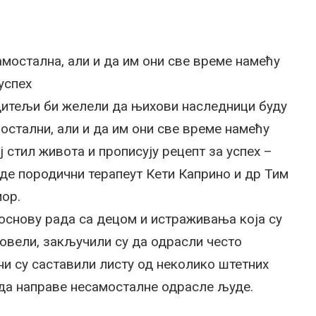
мостална, али и да им они све време намећу
успех
итељи би желели да њихови наследници буду
остални, али и да им они све време намећу
ј стил живота и прописују рецепт за успех –
де породични терапеут Кети Каприно и др Тим
ор.
основу рада са децом и истраживања која су
овели, закључили су да одрасли често
ни су саставили листу од неколико штетних
да направе несамосталне одрасле људе.