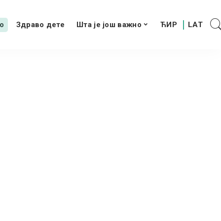
о
Здраво дете
Шта је још важно