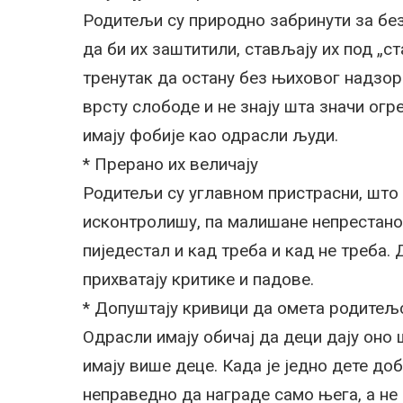
Родитељи су природно забринути за безб
да би их заштитили, стављају их под „с
тренутак да остану без њиховог надзора
врсту слободе и не знају шта значи огр
имају фобије као одрасли људи.
* Прерано их величају
Родитељи су углавном пристрасни, што н
исконтролишу, па малишане непрестано 
пиједестал и кад треба и кад не треба. 
прихватају критике и падове.
* Допуштају кривици да омета родитељ
Одрасли имају обичај да деци дају оно 
имају више деце. Када је једно дете доб
неправедно да награде само њега, а не 