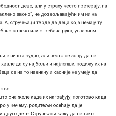
едност деце, али у страху често претерају, па
таклено звоно“, не дозвољавајући им ни на
. А, стручњаци тврде да деца која немају ту
ебано колено или огребана рука, углавном
ије ништа чудно, али често не знају да се
хвале да су најбољи и најлепши, подижу их на
Деца се на то навикну и касније не умеју да
ство
што она желе када их награђују, поготово када
ро у нечему, родитељи осећају да је
и друго дете. Стручњаци кажу да се тако