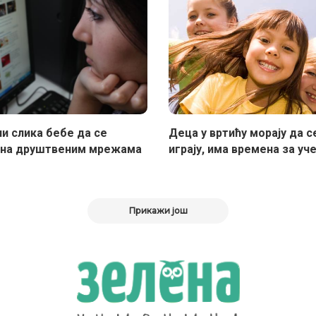
ли слика бебе да се
Деца у вртићу морају да с
 на друштвеним мрежама
играју, има времена за уч
Прикажи још