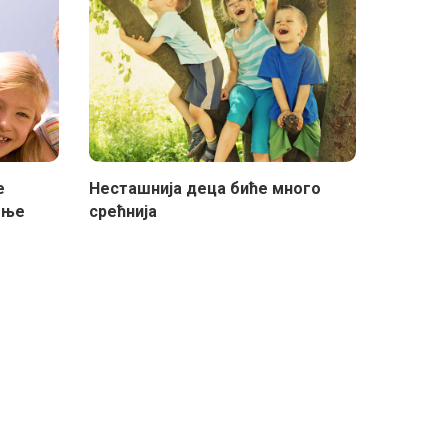
е
Несташнија деца биће много
ење
срећнија