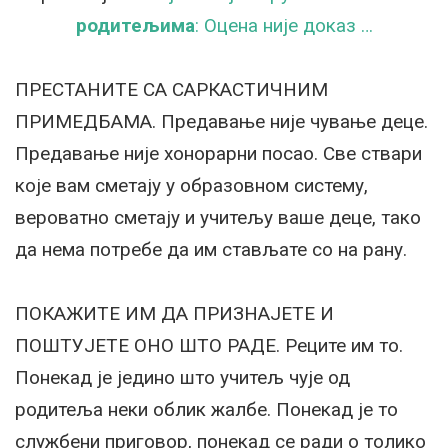
родитељима
: Оцена није доказ …
ПРЕСТАНИТЕ СА САРКАСТИЧНИМ
ПРИМЕДБАМА. Предавање није чување деце.
Предавање није хонорарни посао. Све ствари
које вам сметају у образовном систему,
вероватно сметају и учитељу ваше деце, тако
да нема потребе да им стављате со на рану.
ПОКАЖИТЕ ИМ ДА ПРИЗНАЈЕТЕ И
ПОШТУЈЕТЕ ОНО ШТО РАДЕ. Реците им то.
Понекад је једино што учитељ чује од
родитеља неки облик жалбе. Понекад је то
службени приговор, понекад се ради о толико