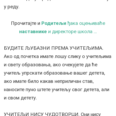
у реду.
Прочитајте и
Родитељи
ђака оцењиваће
наставнике
и директоре школа …
БУДИТЕ ЉУБАЗНИ ПРЕМА УЧИТЕЉИМА.
Ако од почетка имате лошу слику о учитељима
и свету образовања, ако очекујете да ће
учитељ упрскати образовање вашег детета,
ако имате било какав неприличан став,
наносите пуно штете учитељу свог детета, али
и свом детету.
УЧИТЕЉИ НИСУ ЧУДОТВОРЦИ. Они нису