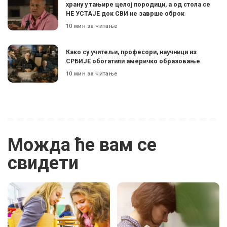
храну у тањире целој породици, а од стола се
НЕ УСТАЈЕ док СВИ не заврше оброк
10 мин за читање
Како су учитељи, професори, научници из
СРБИЈЕ обогатили америчко образовање
10 мин за читање
Можда ће вам се
свидети