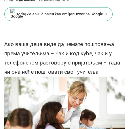
Posted
by
Dodaj Zelenu učionicu kao omiljeni izvor na Google-u
Aко ваша деца виде да немате поштовања
према учитељима – чак и код куће, чак и у
телефонском разговору с пријатељем – тада
ни она неће поштовати свог учитеља.