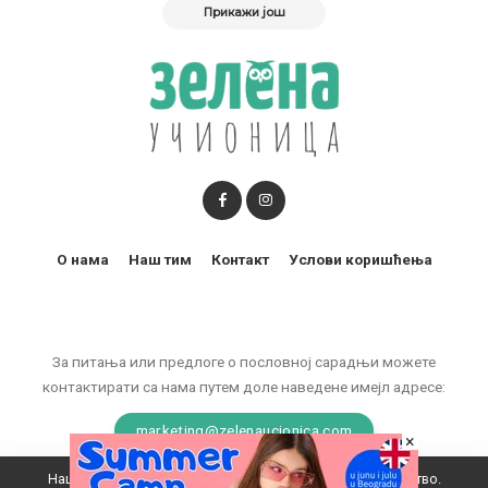
Прикажи још
О нама
Наш тим
Контакт
Услови коришћења
За питања или предлоге о пословној сарадњи можете
контактирати са нама путем доле наведене имејл адресе:
marketing@zelenaucionica.com
×
Наш вебсајт користи колачиће да побољша ваше искуство.