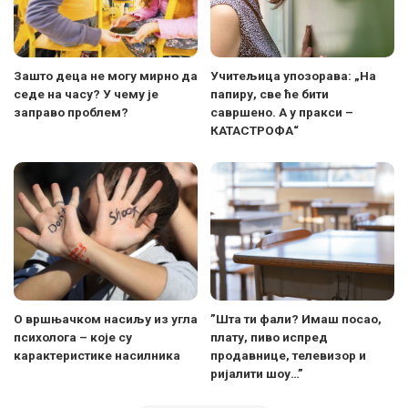
Зашто деца не могу мирно да
Учитељица упозорава: „На
седе на часу? У чему је
папиру, све ће бити
заправо проблем?
савршено. А у пракси –
КАТАСТРОФА“
О вршњачком насиљу из угла
”Шта ти фали? Имаш посао,
психолога – које су
плату, пиво испред
карактеристике насилника
продавнице, телевизор и
ријалити шоу…”