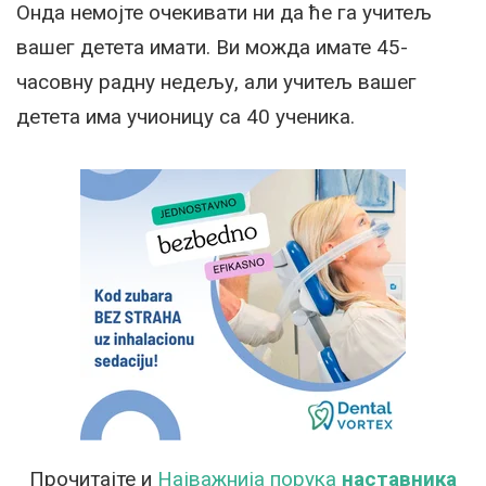
Онда немојте очекивати ни да ће га учитељ
вашег детета имати. Ви можда имате 45-
часовну радну недељу, али учитељ вашег
детета има учионицу са 40 ученика.
Прочитајте и
Најважнија порука
наставника