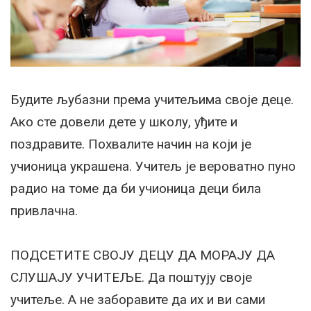
Будите љубазни према учитељима своје деце.
Ако сте довели дете у школу, уђите и
поздравите. Похвалите начин на који је
учионица украшена. Учитељ је вероватно пуно
радио на томе да би учионица деци била
привлачна.
ПОДСЕТИТЕ СВОЈУ ДЕЦУ ДА МОРАЈУ ДА
СЛУШАЈУ УЧИТЕЉЕ. Да поштују своје
учитеље. А не заборавите да их и ви сами