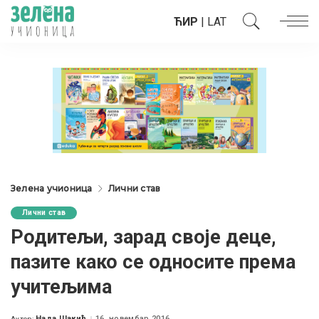
ЋИР
|
LAT
Зелена учионица
Лични став
Лични став
Родитељи, зарад своје деце,
пазите како се односите према
учитељима
Нада Шакић
16. новембар 2016.
Аутор: