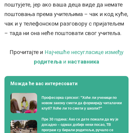
поштујете, јер ако ваша деца виде да немате
поштовања према учитељима – чак и код куће,
чак и у телефонском разговору с пријатељем
– тада ни она неће поштовати свог учитеља.
Прочитајте и
Најчешће несугласице између
родитеља
и
наставника
Можда ће вас интересовати
Професорка српског: ”Хоће ли ученици по
новом закону смети да формирају читалачки
клуб? Хоће ли то смети у школи?”
Пре 30 година: Ако се дете пожали да му је
досадно – одмах добије неки посао, ТВ
програм су бирали родитељи, ручало се