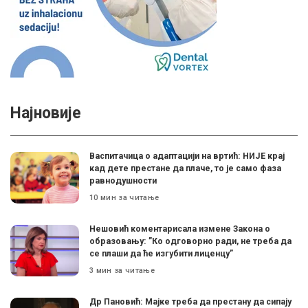
Најновије
Васпитачица о адаптацији на вртић: НИЈЕ крај
кад дете престане да плаче, то је само фаза
равнодушности
10 мин за читање
Нешовић коментарисала измене Закона о
образовању: ”Ко одговорно ради, не треба да
се плаши да ће изгубити лиценцу”
3 мин за читање
Др Пановић: Мајке треба да престану да сипају