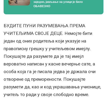
заједно, јављање на улици је било
ОБАВЕЗНО
БУДИТЕ ПУНИ РАЗУМЕВАЊА ПРЕМА
УЧИТЕЉИМА СВОЈЕ ДЕЦЕ. Немојте бити
један од оних родитеља који указује на
правописну грешку у учитељевом имејлу.
Покушајте да разумете да је тај имејл
вероватно написан у касне вечерње сате, а
особа која га је писала једва је држала очи
отворене од преморености. Покушајте
разумети да, као и код украшавања учионице,
учитељ то ради у своје слободно време.