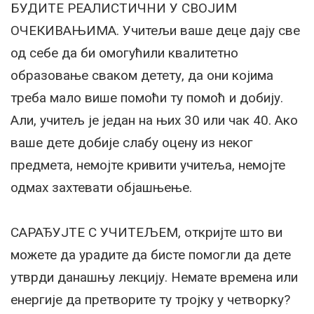
БУДИТЕ РЕАЛИСТИЧНИ У СВОЈИМ
ОЧЕКИВАЊИМА. Учитељи ваше деце дају све
од себе да би омогућили квалитетно
образовање сваком детету, да они којима
треба мало више помоћи ту помоћ и добију.
Али, учитељ је један на њих 30 или чак 40. Ако
ваше дете добије слабу оцену из неког
предмета, немојте кривити учитеља, немојте
одмах захтевати објашњење.
САРАЂУЈТЕ С УЧИТЕЉЕМ, откријте што ви
можете да урадите да бисте помогли да дете
утврди данашњу лекцију. Немате времена или
енергије да претворите ту тројку у четворку?