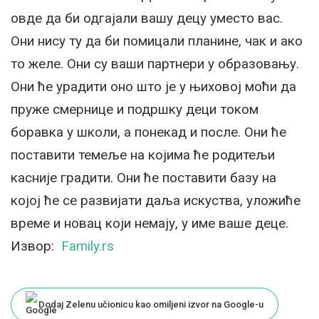
овде да би одгајали вашу децу уместо вас.
Они нису ту да би помицали планине, чак и ако
то желе. Они су ваши партнери у образовању.
Они ће урадити оно што је у њиховој моћи да
пруже смернице и подршку деци током
боравка у школи, а понекад и после. Они ће
поставити темеље на којима ће родитељи
касније градити. Они ће поставити базу на
којој ће се развијати даља искуства, уложиће
време и новац који немају, у име ваше деце.
Извор:
Family.rs
Dodaj Zelenu učionicu kao omiljeni izvor na Google-u