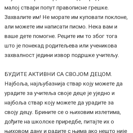
малој ствари попут правописне грешке.
Захвалите им! Не морате им куповати поклоне,
али можете им написати писмо. Нека вам и
ваше дете помогне. Реците им то због тога
што је понекад родитељева или ученикова
захвалност једини извор подршке учитељу.
БУДИТЕ АКТИВНИ СА СВОЈОМ ДЕЦОМ.
Најбоља, најљубазнија ствар коју можете да
урадите за учитеља своје деце је уједно и
најбоља ствар коју можете да урадите за
своју децу. Брините се о њиховим излетима,
дођите на школске приредбе, питајте их о
њиховом дану и радите с њима ако нешто није