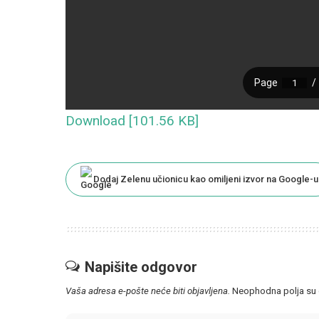
Download [101.56 KB]
Dodaj Zelenu učionicu kao omiljeni izvor na Google-u
Napišite odgovor
Vaša adresa e-pošte neće biti objavljena.
Neophodna polja su