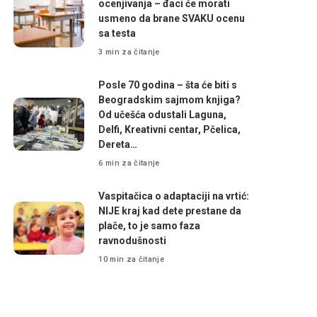
ocenjivanja – đaci će morati
usmeno da brane SVAKU ocenu
sa testa
3 min za čitanje
Posle 70 godina – šta će biti s
Beogradskim sajmom knjiga?
Od učešća odustali Laguna,
Delfi, Kreativni centar, Pčelica,
Dereta…
6 min za čitanje
Vaspitačica o adaptaciji na vrtić:
NIJE kraj kad dete prestane da
plače, to je samo faza
ravnodušnosti
10 min za čitanje