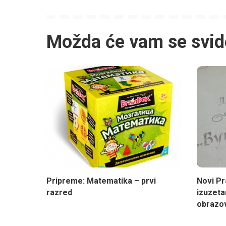
Možda će vam se svid
Pripreme: Matematika – prvi
Novi Pr
razred
izuzet
obrazov