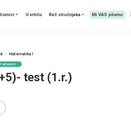
čionici
U vrtiću
Reč stručnjaka
Mi VAS pitamo
ed
Matematika 1
U učionici
5)- test (1.r.)