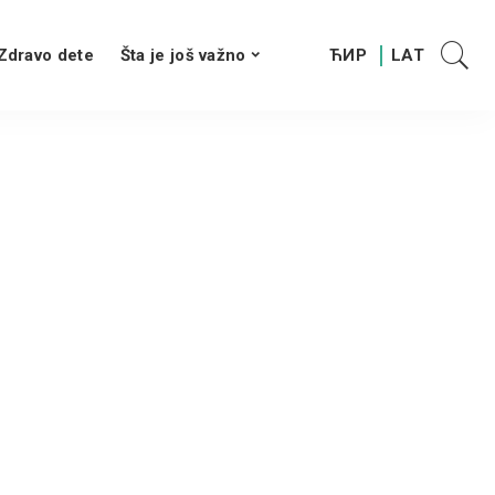
Zdravo dete
Šta je još važno