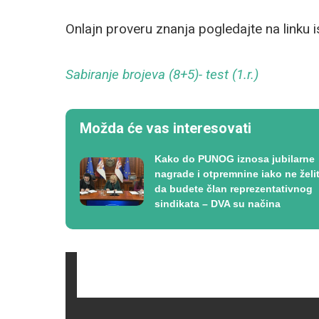
Onlajn proveru znanja pogledajte na linku 
Sabiranje brojeva (8+5)- test (1.r.)
Možda će vas interesovati
Kako do PUNOG iznosa jubilarne
nagrade i otpremnine iako ne želi
da budete član reprezentativnog
sindikata – DVA su načina