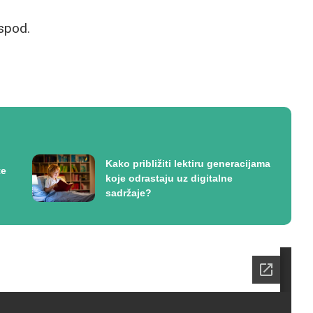
ispod.
Kako približiti lektiru generacijama
te
koje odrastaju uz digitalne
sadržaje?