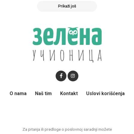
Prikaži još
O nama
Naš tim
Kontakt
Uslovi korišćenja
Za pitanja ili predloge o poslovnoj saradnji možete