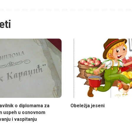
eti
avilnik o diplomama za
Obeležja jeseni
an uspeh u osnovnom
anju i vaspitanju