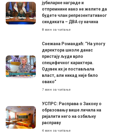
јубиларне награде и
отпремнине иако не желите да
будете члан репрезентативног
синдиката – ДВА су начина
8 мин за читање
Снежана Романдић: ”На улогу
директора школе данас
пристају људи врло
специфичног карактера.
Одувек их је постављала
власт, али никад није било
овако”
7 мин за читање
УСПРС: Расправа о Закону о
образовању више личила на
ријалити него на озбиљну
расправу
4 мин за читање