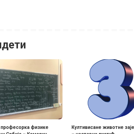
идети
е професорка физике
Култивисане животне зај