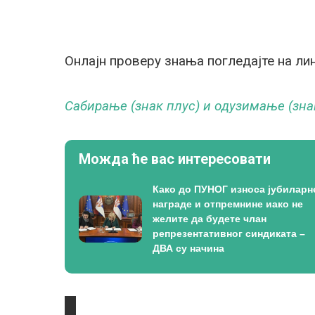
Онлајн проверу знања погледајте на лин
Сабирање (знак плус) и одузимање (знак 
Можда ће вас интересовати
Како до ПУНОГ износа јубиларн
награде и отпремнине иако не
желите да будете члан
репрезентативног синдиката –
ДВА су начина