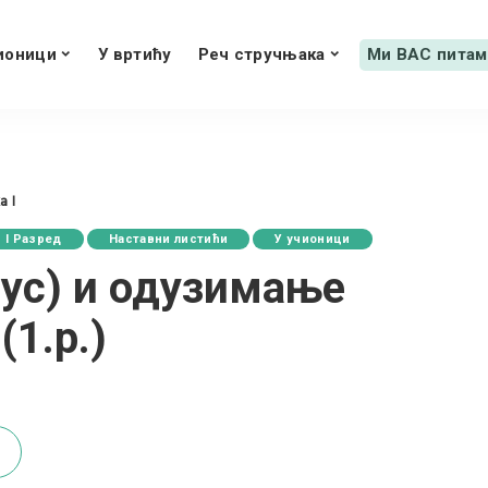
ионици
У вртићу
Реч стручњака
Ми ВАС питам
 I
I Разред
Наставни листићи
У учионици
лус) и одузимање
(1.р.)