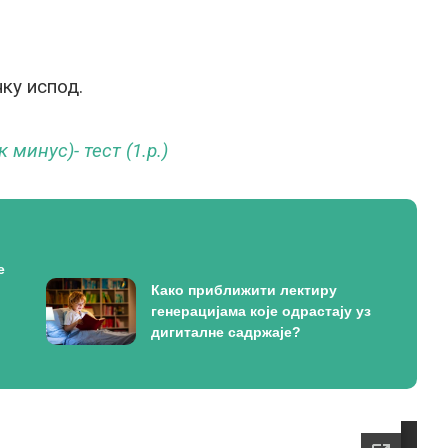
ку испод.
минус)- тест (1.р.)
е
Како приближити лектиру
генерацијама које одрастају уз
дигиталне садржаје?