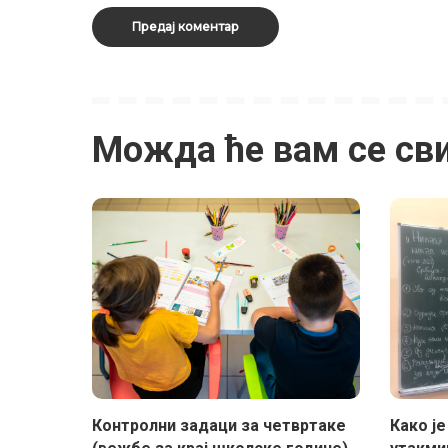
Можда ће вам се св
Контролни задаци за четвртаке
Како ј