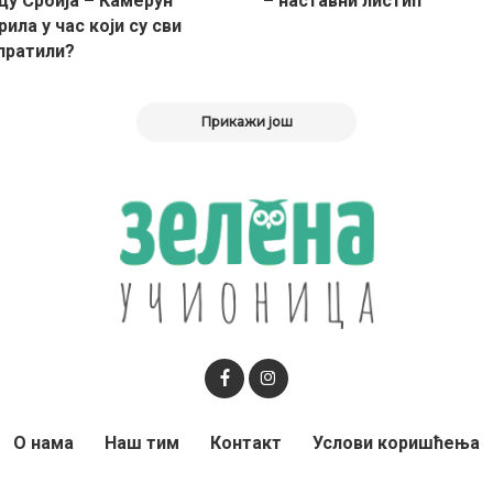
цу Србија – Камерун
– наставни листић
ила у час који су сви
пратили?
Прикажи још
О нама
Наш тим
Контакт
Услови коришћења