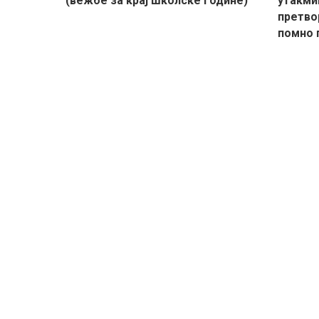
(вежбе за крај школске године)
утакми
претвор
помно 