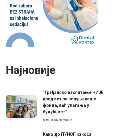
Најновије
”Грађанско васпитање НИЈЕ
предмет за попуњавање
фонда, већ улагање у
будућност”
8 мин за читање
Како до ПУНОГ износа