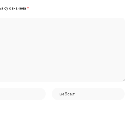
а су означена
*