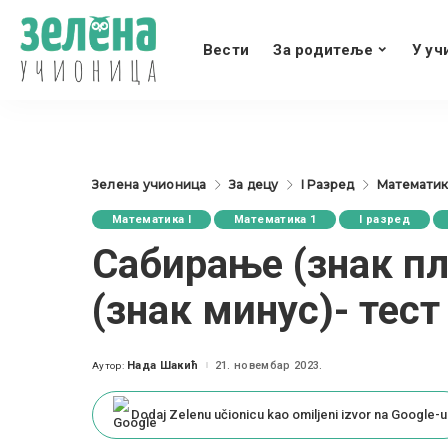
Вести
За родитеље
У уч
Зелена учионица
За децу
I Разред
Математика
Математика I
Математика 1
I разред
Сабирање (знак п
(знак минус)- тест 
Нада Шакић
21. новембар 2023.
Аутор:
Posted
by
Dodaj Zelenu učionicu kao omiljeni izvor na Google-u