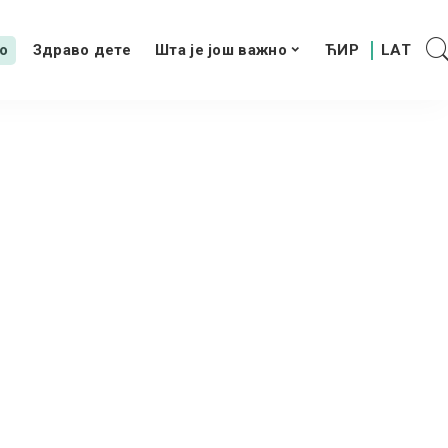
о
Здраво дете
Шта је још важно