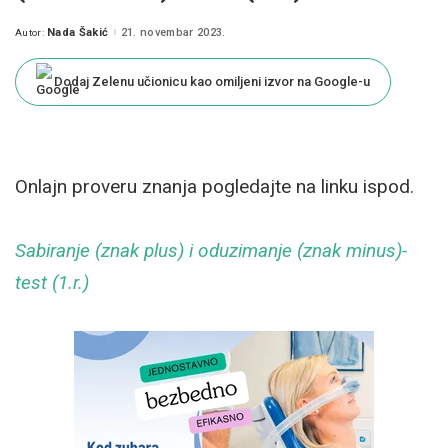
Nada Šakić
21. novembar 2023.
Autor:
Posted
by
Dodaj Zelenu učionicu kao omiljeni izvor na Google-u
Onlajn proveru znanja pogledajte na linku ispod.
Sabiranje (znak plus) i oduzimanje (znak minus)-
test (1.r.)