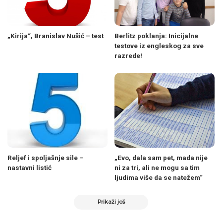
„Kirija“, Branislav Nušić – test
Berlitz poklanja: Inicijalne
testove iz engleskog za sve
razrede!
Reljef i spoljašnje sile –
„Evo, dala sam pet, mada nije
nastavni listić
ni za tri, ali ne mogu sa tim
ljudima više da se natežem“
Prikaži još