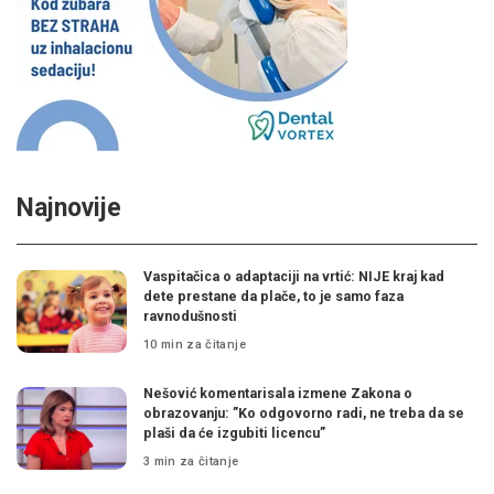
Najnovije
Vaspitačica o adaptaciji na vrtić: NIJE kraj kad
dete prestane da plače, to je samo faza
ravnodušnosti
10 min za čitanje
Nešović komentarisala izmene Zakona o
obrazovanju: ”Ko odgovorno radi, ne treba da se
plaši da će izgubiti licencu”
3 min za čitanje