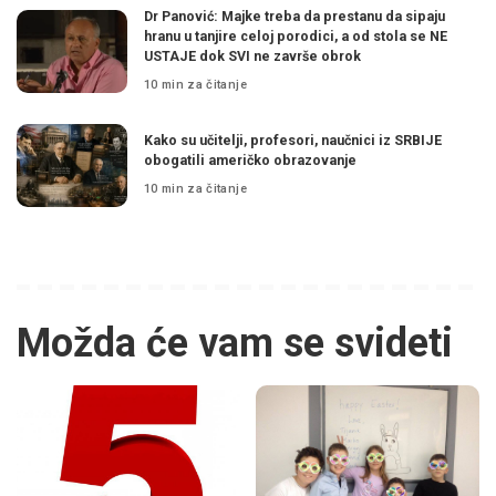
Dr Panović: Majke treba da prestanu da sipaju
hranu u tanjire celoj porodici, a od stola se NE
USTAJE dok SVI ne završe obrok
10 min za čitanje
Kako su učitelji, profesori, naučnici iz SRBIJE
obogatili američko obrazovanje
10 min za čitanje
Možda će vam se svideti