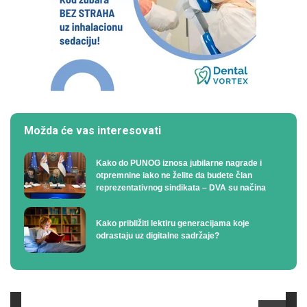
Možda će vas interesovati
Kako do PUNOG iznosa jubilarne nagrade i
otpremnine iako ne želite da budete član
reprezentativnog sindikata – DVA su načina
Kako približiti lektiru generacijama koje
odrastaju uz digitalne sadržaje?