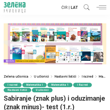
ĆIR
|
LAT
Zelena učionica
U učionici
Nastavni listići
I razred
Matematika 1
I razred
Matematika I
Matematika 1
I Razred
Nastavni listići
U učionici
Sabiranje (znak plus) i oduzimanje
(znak minus)- test (1.r.)