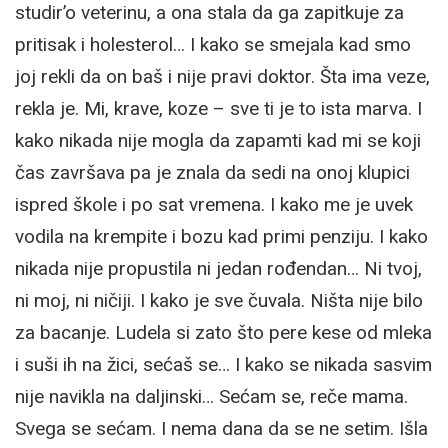
studir’o veterinu, a ona stala da ga zapitkuje za
pritisak i holesterol… I kako se smejala kad smo
joj rekli da on baš i nije pravi doktor. Šta ima veze,
rekla je. Mi, krave, koze – sve ti je to ista marva. I
kako nikada nije mogla da zapamti kad mi se koji
čas završava pa je znala da sedi na onoj klupici
ispred škole i po sat vremena. I kako me je uvek
vodila na krempite i bozu kad primi penziju. I kako
nikada nije propustila ni jedan rođendan… Ni tvoj,
ni moj, ni ničiji. I kako je sve čuvala. Ništa nije bilo
za bacanje. Ludela si zato što pere kese od mleka
i suši ih na žici, sećaš se… I kako se nikada sasvim
nije navikla na daljinski… Sećam se, reče mama.
Svega se sećam. I nema dana da se ne setim. Išla