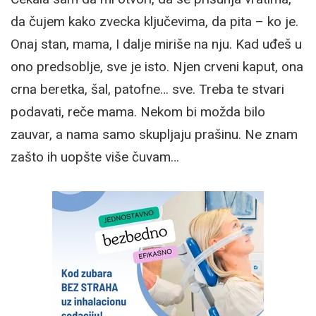
da čujem kako zvecka ključevima, da pita – ko je.
Onaj stan, mama, I dalje miriše na nju. Kad uđeš u
ono predsoblje, sve je isto. Njen crveni kaput, ona
crna beretka, šal, patofne… sve. Treba te stvari
podavati, reče mama. Nekom bi možda bilo
zauvar, a nama samo skupljaju prašinu. Ne znam
zašto ih uopšte više čuvam…