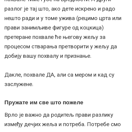
разлог је тај што, ако дете искрено и радо
нешто ради и у томе ужива (рецимо црта или
прави занимљиве фигуре од коцкица)
претеране похвале ће његову жељу за
процесом стварања претворити у жељу да
добију вашу похвалу и признање.
Дакле, похвале ДА, али са мером и кад су
заслужене.
Пружате им све што пожеле
Врло је важно да родитељ прави разлику
између дечјих жеља и потреба. Потребе смо