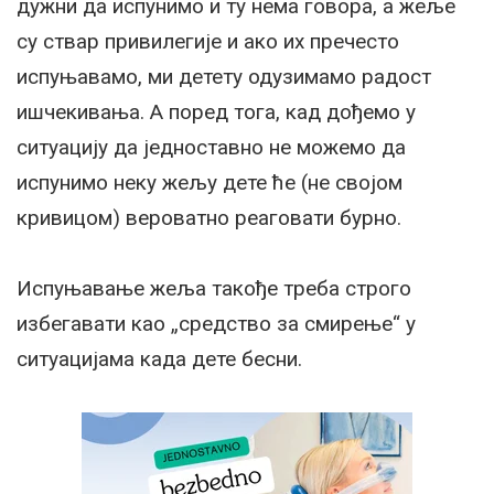
дужни да испунимо и ту нема говора, а жеље
су ствар привилегије и ако их пречесто
испуњавамо, ми детету одузимамо радост
ишчекивања. А поред тога, кад дођемо у
ситуацију да једноставно не можемо да
испунимо неку жељу дете ће (не својом
кривицом) вероватно реаговати бурно.
Испуњавање жеља такође треба строго
избегавати као „средство за смирење“ у
ситуацијама када дете бесни.