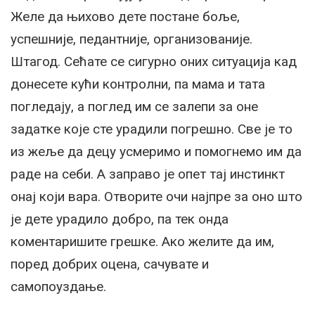
Желе да њихово дете постане боље,
успешније, педантније, организованије.
Штагод. Сећате се сигурно оних ситуација кад
донесете кући контролни, па мама и тата
погледају, а поглед им се залепи за оне
задатке које сте урадили погрешно. Све је то
из жеље да децу усмеримо и помогнемо им да
раде на себи. А заправо је опет тај инстинкт
онај који вара. Отворите очи најпре за оно што
је дете урадило добро, па тек онда
коментаришите грешке. Ако желите да им,
поред добрих оцена, сачувате и
самопоуздање.