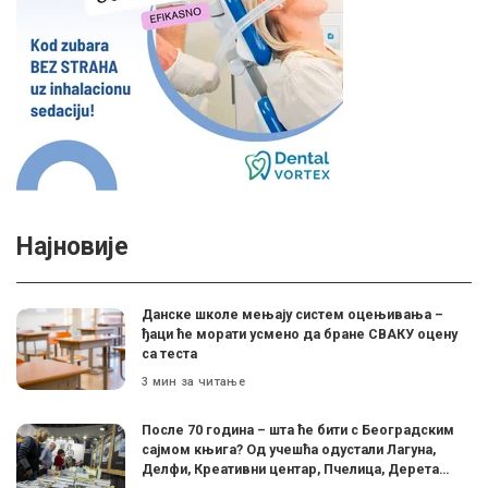
Најновије
Данске школе мењају систем оцењивања –
ђаци ће морати усмено да бране СВАКУ оцену
са теста
3 мин за читање
После 70 година – шта ће бити с Београдским
сајмом књига? Од учешћа одустали Лагуна,
Делфи, Креативни центар, Пчелица, Дерета…