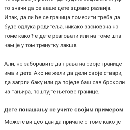
то значи да се ваше дете здраво развија.
Ипак, да ли ће се граница померити треба да
буде одлука родитеља, никако заснована на
томе како ће дете реаговати или на томе шта
нам је у том тренутку лакше.
Али, не заборавите да права на своје границе
има и дете. Ако не жели да дели своје ствари,
да загрли баку или да поједе баш сав броколи
из тањира, поштујте његове границе.
Дете понашању не учите својим примером
Можете ви цео дан да причате о томе како је