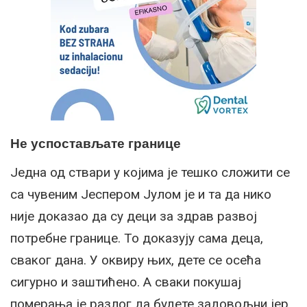
Не успостављате границе
Једна од ствари у којима је тешко сложити се
са чувеним Јеспером Јулом је и та да нико
није доказао да су деци за здрав развој
потребне границе. То доказују сама деца,
сваког дана. У оквиру њих, дете се осећа
сигурно и заштићено. А сваки покушај
померања је разлог да будете задовољни јер