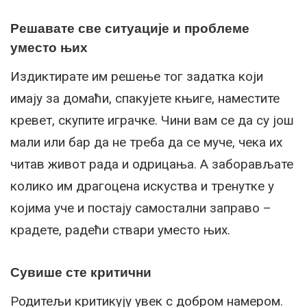
Решавате све ситуације и проблеме
уместо њих
Издиктирате им решење тог задатка који
имају за домаћи, спакујете књиге, наместите
кревет, скупите играчке. Чини вам се да су још
мали или бар да не треба да се муче, чека их
читав живот рада и одрицања. А заборављате
колико им драгоцена искуства и тренутке у
којима уче и постају самостални заправо –
крадете, радећи ствари уместо њих.
Сувише сте критични
Родитељи критикују увек с добром намером.