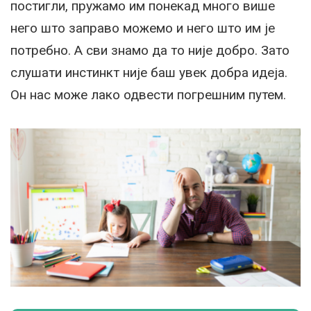
постигли, пружамо им понекад много више
него што заправо можемо и него што им је
потребно. А сви знамо да то није добро. Зато
слушати инстинкт није баш увек добра идеја.
Он нас може лако одвести погрешним путем.