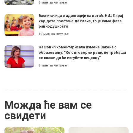
6 мин за читање
Васпитачица о адаптацији на вртић: НИЈЕ крај
кад дете престане да плаче, то је само фаза
равнодушности
10 мин за читање
Нешовић коментарисала измене Закона о
образовању: ”Ко одговорно ради, не треба да
се плаши да ће изгубити лиценцу”
3 мин за читање
Можда ће вам се
свидети