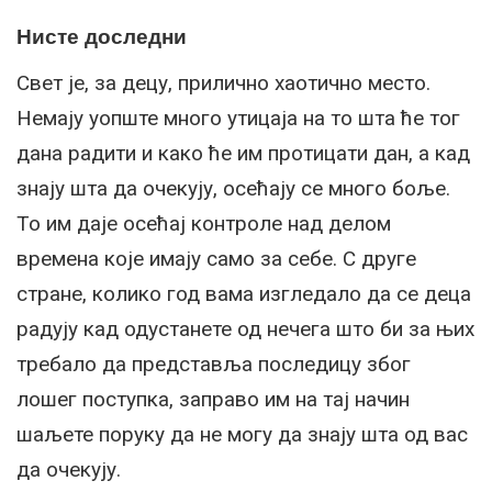
Нисте доследни
Свет је, за децу, прилично хаотично место.
Немају уопште много утицаја на то шта ће тог
дана радити и како ће им протицати дан, а кад
знају шта да очекују, осећају се много боље.
То им даје осећај контроле над делом
времена које имају само за себе. С друге
стране, колико год вама изгледало да се деца
радују кад одустанете од нечега што би за њих
требало да представља последицу због
лошег поступка, заправо им на тај начин
шаљете поруку да не могу да знају шта од вас
да очекују.