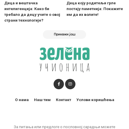
Деца и вештачка
Деца коју родитељи грле
интелигенција: Како би
постају паметнија: Покажите
требало да децу учите о овој
им да их волите!
страни технологије?
Прикажи још
О нама
Наш тим
Контакт
Услови коришћења
За питања или предлоге о пословној сарадњи можете