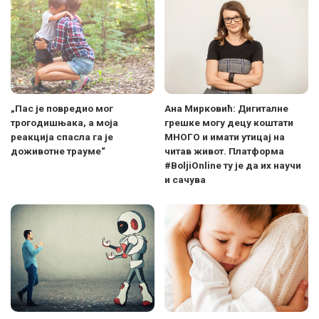
„Пас је повредио мог
Ана Мирковић: Дигиталне
трогодишњака, а моја
грешке могу децу коштати
реакција спасла га је
МНОГО и имати утицај на
доживотне трауме“
читав живот. Платформа
#BoljiOnline ту је да их научи
и сачува