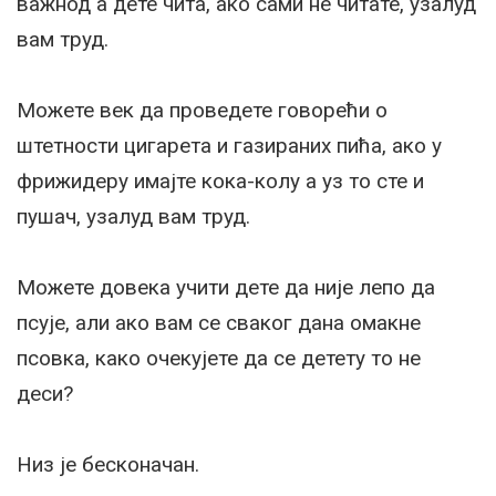
важнод а дете чита, ако сами не читате, узалуд
вам труд.
Можете век да проведете говорећи о
штетности цигарета и газираних пића, ако у
фрижидеру имајте кока-колу а уз то сте и
пушач, узалуд вам труд.
Можете довека учити дете да није лепо да
псује, али ако вам се сваког дана омакне
псовка, како очекујете да се детету то не
деси?
Низ је бесконачан.