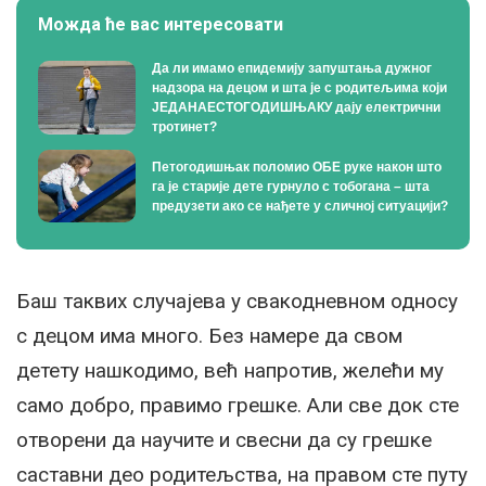
Можда ће вас интересовати
Да ли имамо епидемију запуштања дужног
надзора на децом и шта је с родитељима који
ЈЕДАНАЕСТОГОДИШЊАКУ дају електрични
тротинет?
Петогодишњак поломио ОБЕ руке након што
га је старије дете гурнуло с тобогана – шта
предузети ако се нађете у сличној ситуацији?
Баш таквих случајева у свакодневном односу
с децом има много. Без намере да свом
детету нашкодимо, већ напротив, желећи му
само добро, правимо грешке. Али све док сте
отворени да научите и свесни да су грешке
саставни део родитељства, на правом сте путу