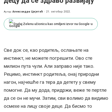
децу да се здраво развијају
Александра Цвјетић
21. октобар 2022.
Аутор:
Posted
by
Dodaj Zelenu učionicu kao omiljeni izvor na Google-u
Све док се, као родитељ, ослањате на
инстинкт, не можете погрешити. Ово сте
милион пута чули. Али заправо није тако.
Рецимо, инстинкт родитеља, онај природни
нагон, најчешће га тера да детету у свему
помогне. Да му дода, придржи, веже те пертле
да се он не мучи. Затим, сви волимо да видимо
осмехе на лицу своје деце. Да бисмо то