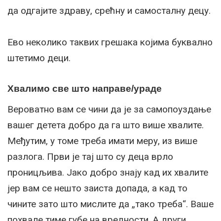
да одгајите здраву, срећну и самосталну децу.
Ево неколико таквих грешака којима буквално
штетимо деци.
Хвалимо све што направе/ураде
Вероватно вам се чини да је за самопоуздање
вашег детета добро да га што више хвалите.
Међутим, у томе треба имати меру, из више
разлога. Први је тај што су деца врло
проницљива. Јако добро знају кад их хвалите
јер вам се нешто заиста допада, а кад то
чините зато што мислите да „тако треба“. Ваше
похвале тиме губе на вредности. А други