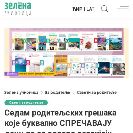
ЋИР
|
LAT
Зелена учионица
За родитеље
Савети за родитеље
Савети за родитеље
Седам родитељских грешака
које буквално СПРЕЧАВАЈУ