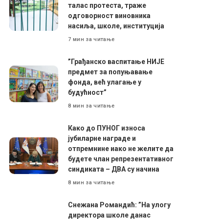
талас протеста, траже
одговорност виновника
насиља, школе, институција
7 мин за читање
”Грађанско васпитање НИЈЕ
предмет за попуњавање
фонда, већ улагање у
будућност”
8 мин за читање
Како до ПУНОГ износа
јубиларне награде и
отпремнине иако не желите да
будете члан репрезентативног
синдиката – ДВА су начина
8 мин за читање
Снежана Романдић: ”На улогу
директора школе данас