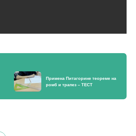
Примена Питагорине теореме на
ромб и трапез – ТЕСТ