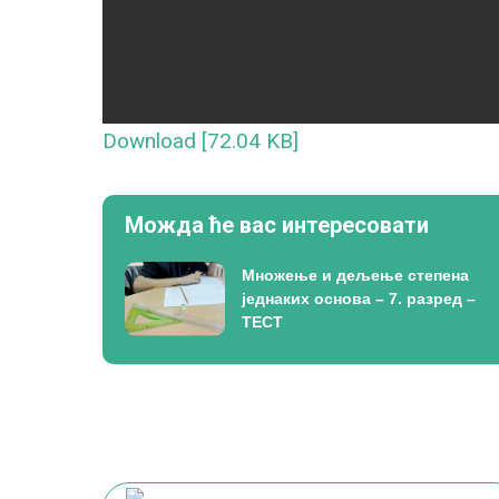
Download [72.04 KB]
Можда ће вас интересовати
Множење и дељење степена
једнаких основа – 7. разред –
ТЕСТ