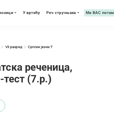
ионици
У вртићу
Реч стручњака
Ми ВАС питам
VII разред
Српски језик 7
тска реченица,
тест (7.р.)