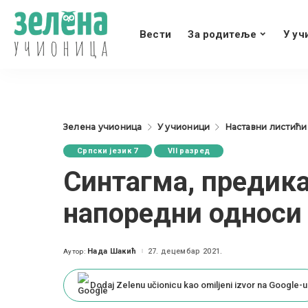
Вести
За родитеље
У уч
Зелена учионица
У учионици
Наставни листићи
Српски језик 7
VII разред
Синтагма, предика
напоредни односи -
Нада Шакић
27. децембар 2021.
Аутор:
Posted
by
Dodaj Zelenu učionicu kao omiljeni izvor na Google-u