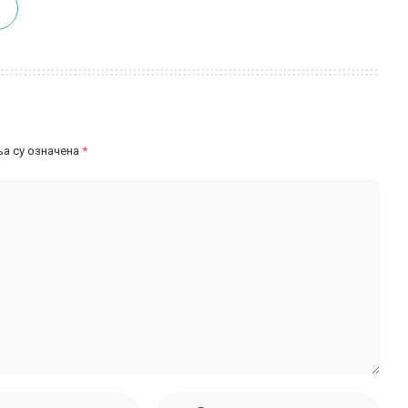
а су означена
*