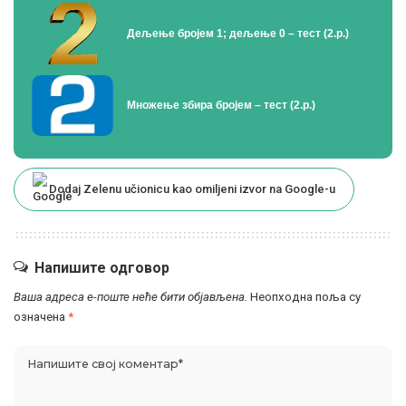
Дељење бројем 1; дељење 0 – тест (2.р.)
Множење збира бројем – тест (2.р.)
Dodaj Zelenu učionicu kao omiljeni izvor na Google-u
Напишите одговор
Ваша адреса е-поште неће бити објављена.
Неопходна поља су
означена
*