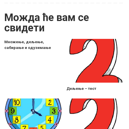
Можда ће вам се
свидети
Mножење, дељење,
сабирање и одузимање
Дељење – тест