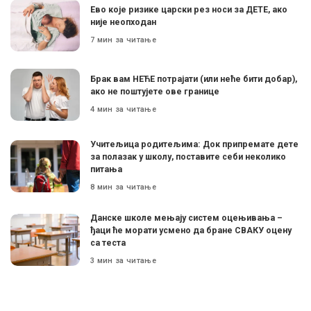
Ево које ризике царски рез носи за ДЕТЕ, ако
није неопходан
7 мин за читање
Брак вам НЕЋЕ потрајати (или неће бити добар),
ако не поштујете ове границе
4 мин за читање
Учитељица родитељима: Док припремате дете
за полазак у школу, поставите себи неколико
питања
8 мин за читање
Данске школе мењају систем оцењивања –
ђаци ће морати усмено да бране СВАКУ оцену
са теста
3 мин за читање