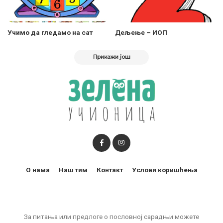
Учимо да гледамо на сат
Дељење – ИОП
Прикажи још
О нама
Наш тим
Контакт
Услови коришћења
За питања или предлоге о пословној сарадњи можете