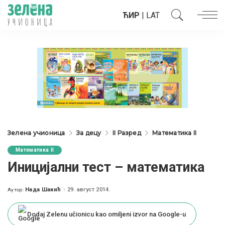
ЋИР
|
LAT
Зелена учионица
За децу
II Разред
Математика II
Математика II
Иницијални тест – математика
Нада Шакић
29. август 2014.
Аутор:
Posted
by
Dodaj Zelenu učionicu kao omiljeni izvor na Google-u