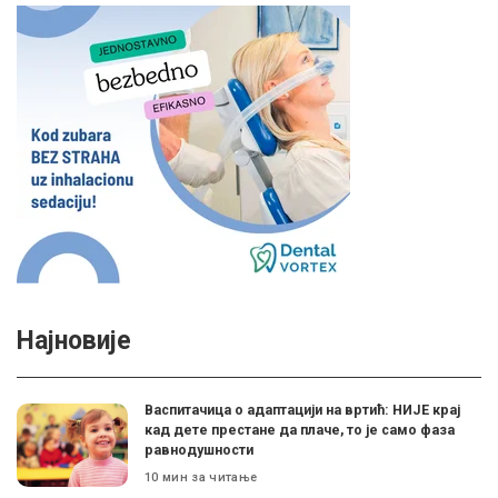
Најновије
Васпитачица о адаптацији на вртић: НИЈЕ крај
кад дете престане да плаче, то је само фаза
равнодушности
10 мин за читање