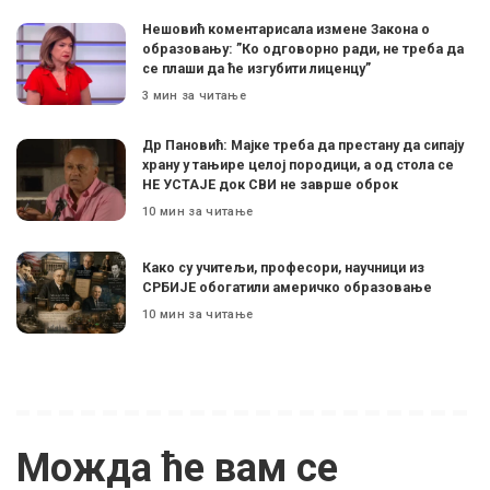
Нешовић коментарисала измене Закона о
образовању: ”Ко одговорно ради, не треба да
се плаши да ће изгубити лиценцу”
3 мин за читање
Др Пановић: Мајке треба да престану да сипају
храну у тањире целој породици, а од стола се
НЕ УСТАЈЕ док СВИ не заврше оброк
10 мин за читање
Како су учитељи, професори, научници из
СРБИЈЕ обогатили америчко образовање
10 мин за читање
Можда ће вам се