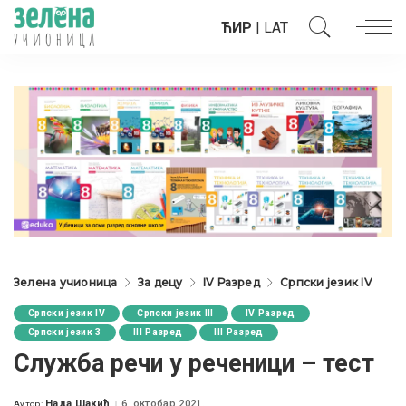
ЋИР
|
LAT
Зелена учионица
За децу
IV Разред
Српски језик IV
Српски језик IV
Српски језик III
IV Разред
Српски језик 3
III Разред
III Разред
Служба речи у реченици – тест
Нада Шакић
6. октобар 2021.
Аутор: