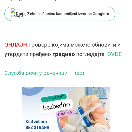
Posted
by
Dodaj Zelenu učionicu kao omiljeni izvor na Google-u
ОНЛАЈН
провере којима можете обновити и
утврдити пређено
градиво
погледајте
OVDE
Служба речи у реченици – тест