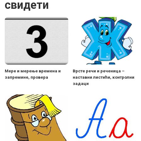
свидети
Мере и мерење времена и
Врсте речи и реченица –
запремине, провера
наставни листићи, контролни
задаци