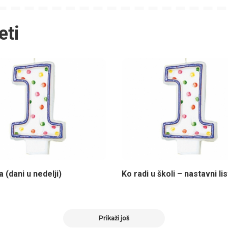
eti
 (dani u nedelji)
Ko radi u školi – nastavni lis
Prikaži još