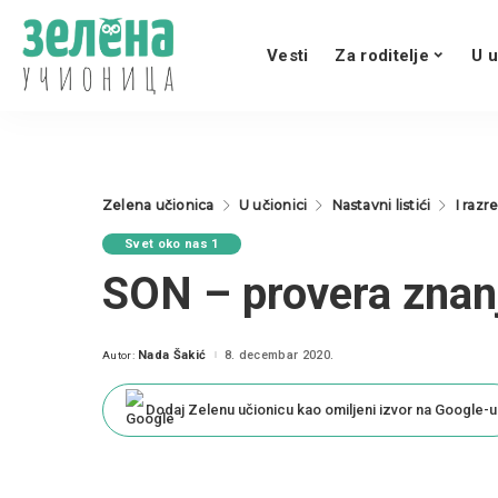
Vesti
Za roditelje
U u
Zelena učionica
U učionici
Nastavni listići
I razr
Svet oko nas 1
SON – provera znan
Nada Šakić
8. decembar 2020.
Autor:
Posted
by
Dodaj Zelenu učionicu kao omiljeni izvor na Google-u