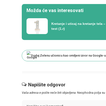
Možda će vas interesovati
Kretanje i uticaj na kretanje tela –
test (1.r)
Dodaj Zelenu učionicu kao omiljeni izvor na Google-u
Napišite odgovor
Vaša adresa e-pošte neće biti objavljena.
Neophodna polja su