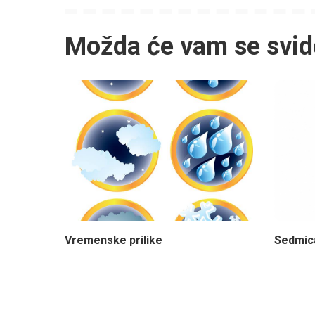
Možda će vam se svid
Vremenske prilike
Sedmica