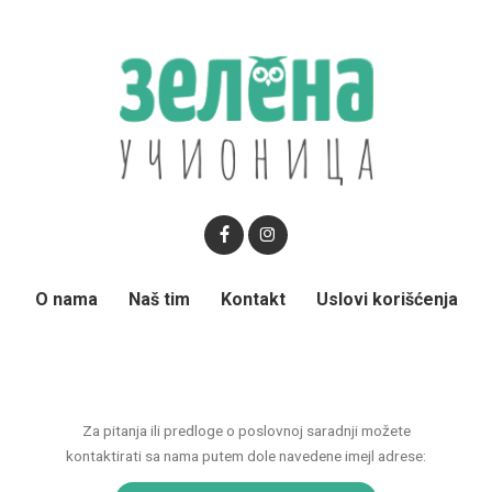
O nama
Naš tim
Kontakt
Uslovi korišćenja
Za pitanja ili predloge o poslovnoj saradnji možete
kontaktirati sa nama putem dole navedene imejl adrese: