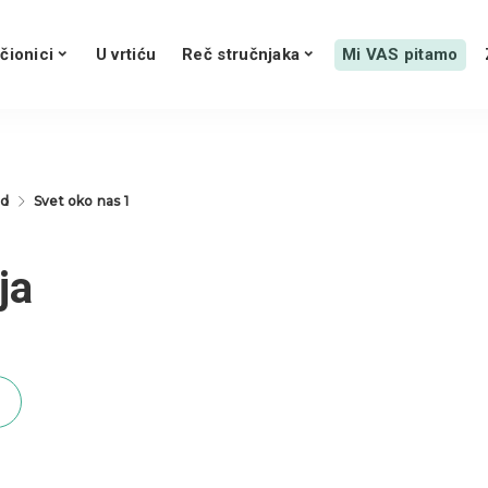
čionici
U vrtiću
Reč stručnjaka
Mi VAS pitamo
ed
Svet oko nas 1
ja