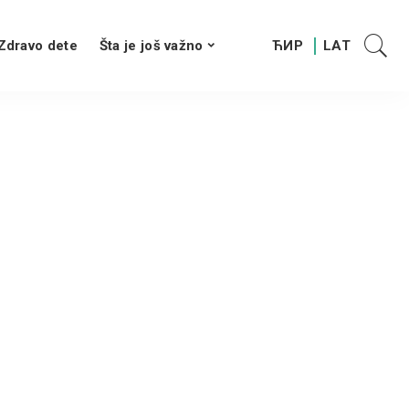
Zdravo dete
Šta je još važno