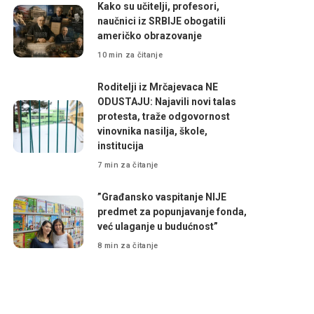
Kako su učitelji, profesori,
naučnici iz SRBIJE obogatili
američko obrazovanje
10 min za čitanje
Roditelji iz Mrčajevaca NE
ODUSTAJU: Najavili novi talas
protesta, traže odgovornost
vinovnika nasilja, škole,
institucija
7 min za čitanje
”Građansko vaspitanje NIJE
predmet za popunjavanje fonda,
već ulaganje u budućnost”
8 min za čitanje