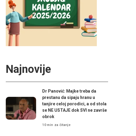
Najnovije
Dr Panović: Majke treba da
prestanu da sipaju hranu u
tanjire celoj porodici, a od stola
se NE USTAJE dok SVI ne završe
obrok
10 min za čitanje