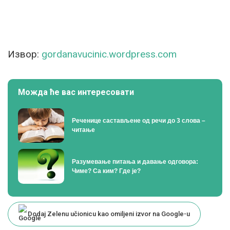
Извор:
gordanavucinic.wordpress.com
Можда ће вас интересовати
Реченице састављене од речи до 3 слова –
читање
Разумевање питања и давање одговора:
Чиме? Са ким? Где је?
Dodaj Zelenu učionicu kao omiljeni izvor na Google-u