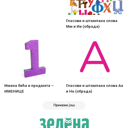
Гласови и штампана слова
Мм и Ии (обрада)
Имена бића и предмета –
Гласови и штампана слова Аа
ИМЕНИЦЕ
и Нн (обрада)
Прикажи још