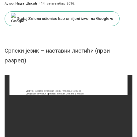
Нада Шакић
14. септембар 2016.
Аутор:
Posted
by
Dodaj Zelenu učionicu kao omiljeni izvor na Google-u
Српски језик – наставни листићи (први
разред)