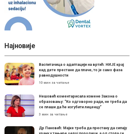
Најновије
Васпитачица о адаптацији на вртић: НИЈЕ крај
кад дете престане да плаче, то је само фаза
равнодушности
10 мин за читање
Нешовић коментарисала измене Закона о
образовању: ”Ко одговорно ради, не треба да
се плаши да ће изгубити лиценцу”
3 мин за читање
Др Пановић: Мајке треба да престану да сипају
храну у тањире целој породици, а од стола се