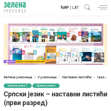
ЋИР
|
LAT
Зелена учионица
У учионици
Наставни листићи
I разред
Српски језик 1
Српски језик I
Српски језик – наставни листићи
(први разред)