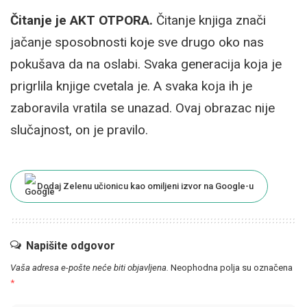
Čitanje je AKT OTPORA.
Čitanje knjiga znači
jačanje sposobnosti koje sve drugo oko nas
pokušava da na oslabi. Svaka generacija koja je
prigrlila knjige cvetala je. A svaka koja ih je
zaboravila vratila se unazad. Ovaj obrazac nije
slučajnost, on je pravilo.
Dodaj Zelenu učionicu kao omiljeni izvor na Google-u
Napišite odgovor
Vaša adresa e-pošte neće biti objavljena.
Neophodna polja su označena
*