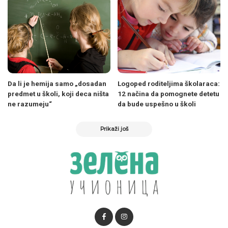
Da li je hemija samo „dosadan
Logoped roditeljima školaraca:
predmet u školi, koji deca ništa
12 načina da pomognete detetu
ne razumeju“
da bude uspešno u školi
Prikaži još