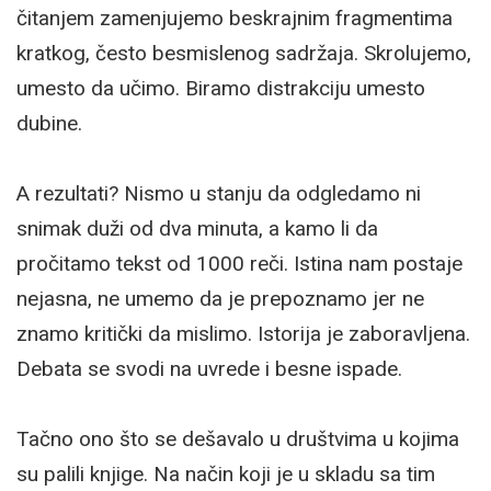
čitanjem zamenjujemo beskrajnim fragmentima
kratkog, često besmislenog sadržaja. Skrolujemo,
umesto da učimo. Biramo distrakciju umesto
dubine.
A rezultati? Nismo u stanju da odgledamo ni
snimak duži od dva minuta, a kamo li da
pročitamo tekst od 1000 reči. Istina nam postaje
nejasna, ne umemo da je prepoznamo jer ne
znamo kritički da mislimo. Istorija je zaboravljena.
Debata se svodi na uvrede i besne ispade.
Tačno ono što se dešavalo u društvima u kojima
su palili knjige. Na način koji je u skladu sa tim