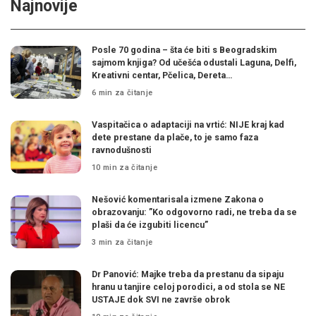
Najnovije
Posle 70 godina – šta će biti s Beogradskim
sajmom knjiga? Od učešća odustali Laguna, Delfi,
Kreativni centar, Pčelica, Dereta…
6 min za čitanje
Vaspitačica o adaptaciji na vrtić: NIJE kraj kad
dete prestane da plače, to je samo faza
ravnodušnosti
10 min za čitanje
Nešović komentarisala izmene Zakona o
obrazovanju: ”Ko odgovorno radi, ne treba da se
plaši da će izgubiti licencu”
3 min za čitanje
Dr Panović: Majke treba da prestanu da sipaju
hranu u tanjire celoj porodici, a od stola se NE
USTAJE dok SVI ne završe obrok