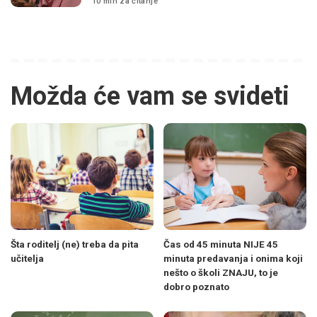
10 min za čitanje
Možda će vam se svideti
Šta roditelj (ne) treba da pita
Čas od 45 minuta NIJE 45
učitelja
minuta predavanja i onima koji
nešto o školi ZNAJU, to je
dobro poznato