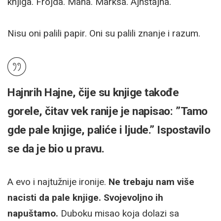
knjiga. Frojda. Mana. Marksa. Ajnštajna.
Nisu oni palili papir. Oni su palili znanje i razum.
Hajnrih Hajne, čije su knjige takođe
gorele, čitav vek ranije je napisao: ”Tamo
gde pale knjige, paliće i ljude.” Ispostavilo
se da je bio u pravu.
A evo i najtužnije ironije.
Ne trebaju nam više
nacisti da pale knjige. Svojevoljno ih
napuštamo.
Duboku misao koja dolazi sa