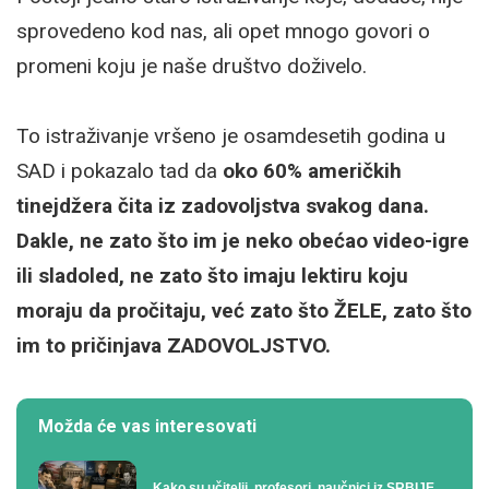
sprovedeno kod nas, ali opet mnogo govori o
promeni koju je naše društvo doživelo.
To istraživanje vršeno je osamdesetih godina u
SAD i pokazalo tad da
oko 60% američkih
tinejdžera čita iz zadovoljstva svakog dana.
Dakle, ne zato što im je neko obećao video-igre
ili sladoled, ne zato što imaju lektiru koju
moraju da pročitaju, već zato što ŽELE, zato što
im to pričinjava ZADOVOLJSTVO.
Možda će vas interesovati
Kako su učitelji, profesori, naučnici iz SRBIJE