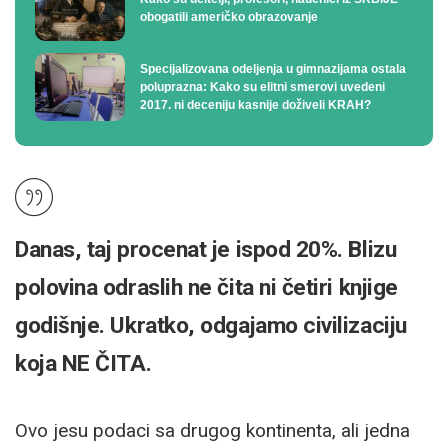
obogatili američko obrazovanje
Specijalizovana odeljenja u gimnazijama ostala
poluprazna: Kako su elitni smerovi uvedeni
2017. ni deceniju kasnije doživeli KRAH?
Danas, taj procenat je ispod 20%. Blizu
polovina odraslih ne čita ni četiri knjige
godišnje. Ukratko, odgajamo civilizaciju
koja NE ČITA.
Ovo jesu podaci sa drugog kontinenta, ali jedna