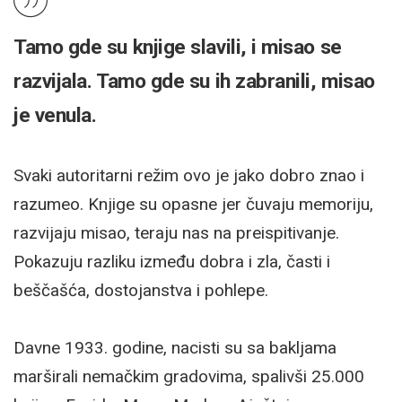
Tamo gde su knjige slavili, i misao se
razvijala. Tamo gde su ih zabranili, misao
je venula.
Svaki autoritarni režim ovo je jako dobro znao i
razumeo. Knjige su opasne jer čuvaju memoriju,
razvijaju misao, teraju nas na preispitivanje.
Pokazuju razliku između dobra i zla, časti i
beščašća, dostojanstva i pohlepe.
Davne 1933. godine, nacisti su sa bakljama
marširali nemačkim gradovima, spalivši 25.000