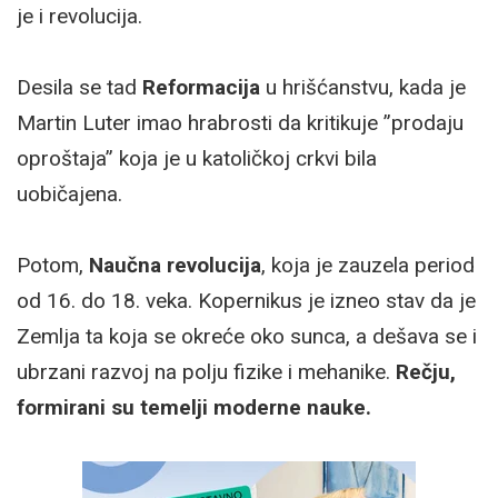
je i revolucija.
Desila se tad
Reformacija
u hrišćanstvu, kada je
Martin Luter imao hrabrosti da kritikuje ”prodaju
oproštaja” koja je u katoličkoj crkvi bila
uobičajena.
Potom,
Naučna revolucija
, koja je zauzela period
od 16. do 18. veka. Kopernikus je izneo stav da je
Zemlja ta koja se okreće oko sunca, a dešava se i
ubrzani razvoj na polju fizike i mehanike.
Rečju,
formirani su temelji moderne nauke.