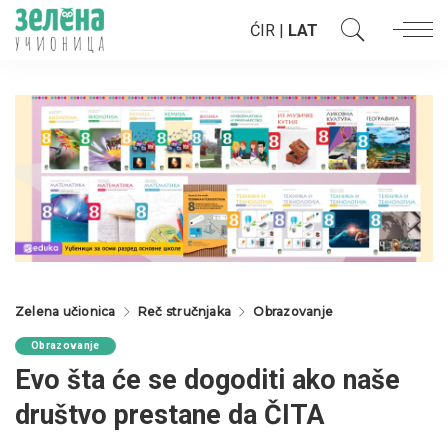
ĆIR
|
LAT
Zelena učionica
Reč stručnjaka
Obrazovanje
Obrazovanje
Evo šta će se dogoditi ako naše
društvo prestane da ČITA