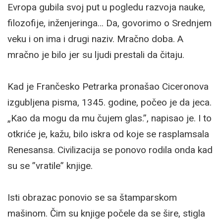
Evropa gubila svoj put u pogledu razvoja nauke,
filozofije, inženjeringa… Da, govorimo o Srednjem
veku i on ima i drugi naziv. Mračno doba. A
mračno je bilo jer su ljudi prestali da čitaju.
Kad je Frančesko Petrarka pronašao Ciceronova
izgubljena pisma, 1345. godine, počeo je da jeca.
„Kao da mogu da mu čujem glas.”, napisao je. I to
otkriće je, kažu, bilo iskra od koje se rasplamsala
Renesansa. Civilizacija se ponovo rodila onda kad
su se ”vratile” knjige.
Isti obrazac ponovio se sa štamparskom
mašinom. Čim su knjige počele da se šire, stigla