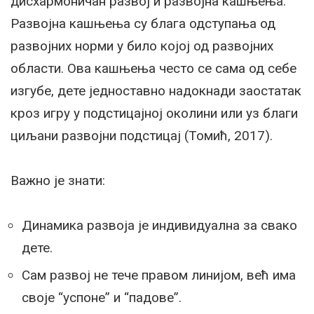
дисхармоничан развој и развојна кашњења.
Развојна кашњења су блага одступања од
развојних норми у било којој од развојних
области. Ова кашњења често се сама од себе
изгубе, дете једноставно надокнади заостатак
кроз игру у подстицајној околини или уз благи
циљани развојни подстицај (Томић, 2017).
Важно је знати:
Динамика развоја је индивидуална за свако
дете.
Сам развој не тече правом линијом, већ има
своје “успоне” и “падове”.