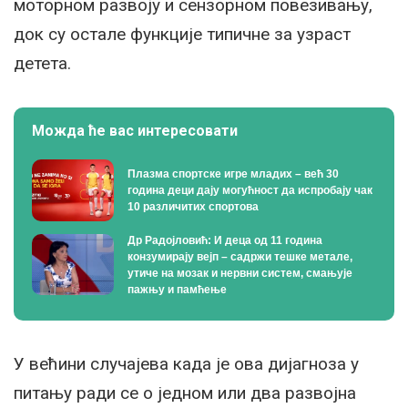
моторном развоју и сензорном повезивању,
док су остале функције типичне за узраст
детета.
Можда ће вас интересовати
Плазма спортске игре младих – већ 30
година деци дају могућност да испробају чак
10 различитих спортова
Др Радојловић: И деца од 11 година
конзумирају вејп – садржи тешке метале,
утиче на мозак и нервни систем, смањује
пажњу и памћење
У већини случајева када је ова дијагноза у
питању ради се о једном или два развојна