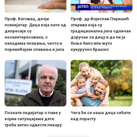
Проф. Беговац, дечји
Проф. др Војислав Перишић
психијатар: Деца која пате од
открива која су
депресије су
традиционална јела одличан
незаинтересована, с
доручак за децу и да ли је
нападима плакања, често и
боље бело или жуто
поремећајем спавања и јела
кукурузно брашно
Познати педијатар о томе у
Чега ће се наша деца сећати
којим ситуацијама дете
кад порасту
треба хитно одвести лекару