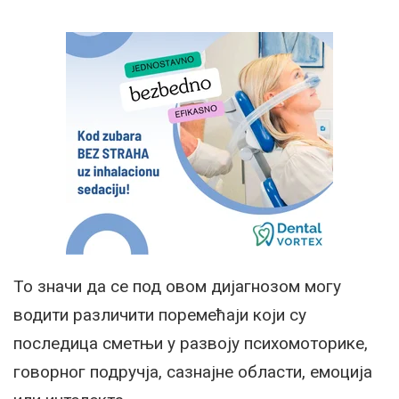
То значи да се под овом дијагнозом могу
водити различити поремећаји који су
последица сметњи у развоју психомоторике,
говорног подручја, сазнајне области, емоција