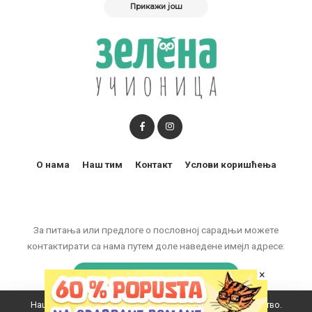
Прикажи још
О нама
Наш тим
Контакт
Услови коришћења
За питања или предлоге о пословној сарадњи можете
контактирати са нама путем доле наведене имејл адресе:
marketing@zelenaucionica.com
×
Наш вебсајт користи колачиће да побољша ваше искуство.