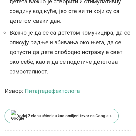
детета важно је створити и стимулативну
средину код куће, јер сте ви ти који су са
дететом сваки дан.
Важно је да се са дететом комуницира, да се
описују радње и збивања око њега, да се
допусти да дете слободно истражује свет
око себе, као и да се подстиче дететова
самосталност.
Извор:
Питајтедефектолога
Dodaj Zelenu učionicu kao omiljeni izvor na Google-u