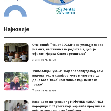
Најновије
Станковић: ”Нацрт ЗОСОВ-а не умањује права
ученика, наставника ни родитеља, циљ је
ефикаснији рад Савета родитеља”
3 мин за читање
Учитељица Сузана: ”Највећа заблуда коју сам
видела током каријере јесте мишљење да
деца воле ’лаке’ наставнике који ништа не
траже”
7 мин за читање
Како дете да преживи у НЕФУНКЦИОНАЛНОЈ
породици: ПЕТ улога које најчешће преузима и
које су последице за будућност