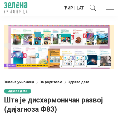
ЋИР
|
LAT
Зелена учионица
За родитеље
Здраво дете
Здраво дете
Шта је дисхармоничан развој
(дијагноза Ф83)