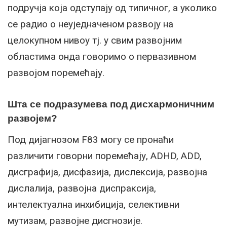
подручја која одступају од типичног, а уколико
се радио о неуједначеном развоју на
целокупном нивоу тј. у свим развојним
областима онда говоримо о первазивном
развојом поремећају.
Шта се подразумева под дисхармоничним
развојем?
Под дијагнозом F83 могу се пронаћи
различити говорни поремећају, АDHD, АDD,
дисграфија, дисфазија, дислексија, развојна
дислалија, развојна диспраксија,
интелектуална инхибиција, селективни
мутизам, развојне дисгнозије.