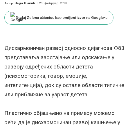
Нада Шакић
20. фебруар 2018.
Аутор:
Posted
by
Dodaj Zelenu učionicu kao omiljeni izvor na Google-u
Дисхармоничан развој односно дијагноза Ф83
представаља заостајање или одскакање у
развоју одређених области детета
(психомоторика, говор, емоције,
интелигенција), док су остале области типичне
или приближне за узраст детета.
Пластично објашњено на примеру можемо
рећи да је дисхармоничан развој кашњење у