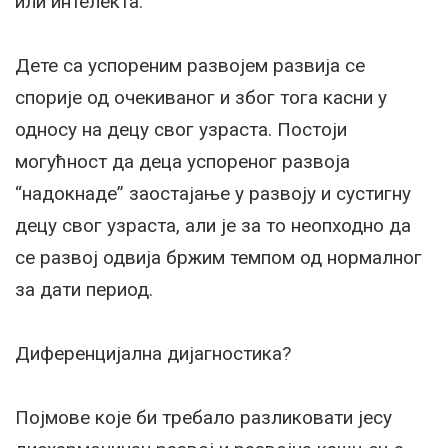
или интелекта.
Дете са успореним развојем развија се
спорије од очекиваног и због тога касни у
односу на децу свог узраста. Постоји
могућност да деца успореног развоја
“надокнаде” заостајање у развоју и сустигну
децу свог узраста, али је за то неопходно да
се развој одвија бржим темпом од нормалног
за дати период.
Диференцијална дијагностика?
Појмове које би требало разликовати јесу