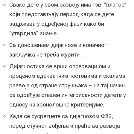
Свако дете у свом развоју има тзв. “платое”
који представљају период када се дете
задржава у одређеној фази како би
“утврдила” знање.
Са доношењем дијагнозе и коначног
закључка не треба журити.
Дијагностика се врши опсервацијом и
проценом адекватним тестовима и скалама
развоја од стране стручњака – на тај начин
се одређује стешен интегрисаности детета у
односу на хронолошке критеријуме.
Када се сусретнете са дијагнозом Ф83,
поред стучног вођења и праћења развоја