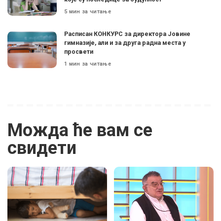
5 мин за читање
Расписан КОНКУРС за директора Јовине
гимназије, али и за друга радна места у
просвети
1 мин за читање
Можда ће вам се
свидети