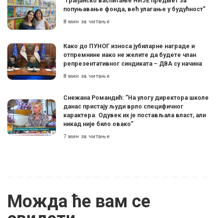
”Грађанско васпитање НИЈЕ предмет за
попуњавање фонда, већ улагање у будућност”
8 мин за читање
Како до ПУНОГ износа јубиларне награде и
отпремнине иако не желите да будете члан
репрезентативног синдиката – ДВА су начина
8 мин за читање
Снежана Романдић: ”На улогу директора школе
данас пристају људи врло специфичног
карактера. Одувек их је постављала власт, али
никад није било овако”
7 мин за читање
Можда ће вам се