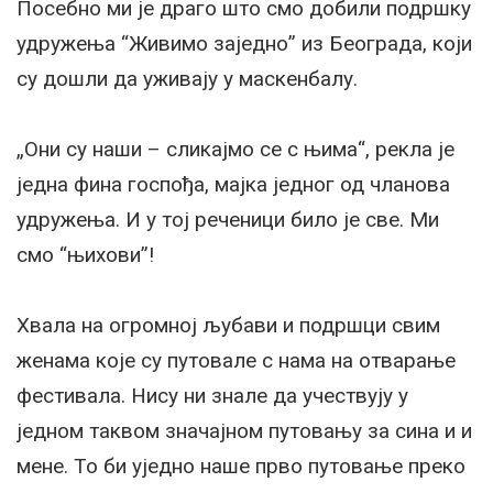
Посебно ми је драго што смо добили подршку
удружења “Живимо заједно” из Београда, који
су дошли да уживају у маскенбалу.
„Они су наши – сликајмо се с њима“, рекла је
једна фина госпођа, мајка једног од чланова
удружења. И у тој реченици било је све. Ми
смо “њихови”!
Хвала на огромној љубави и подршци свим
женама које су путовале с нама на отварање
фестивала. Нису ни знале да учествују у
једном таквом значајном путовању за сина и и
мене. То би уједно наше прво путовање преко