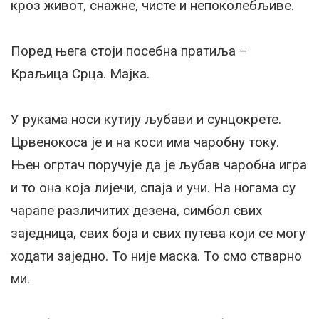
кроз живот, снажне, чисте и непоколебљиве.
Поред њега стоји посебна пратиља –
Краљица Срца. Мајка.
У рукама носи кутију љубави и сунцокрете.
Црвенокоса је и на коси има чаробну току.
Њен огртач поручује да је љубав чаробна игра
и то она која лијечи, спаја и учи. На ногама су
чарапе различитих дезена, симбол свих
заједница, свих боја и свих путева који се могу
ходати заједно. То није маска. То смо стварно
ми.