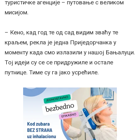
туристичке агенције – путовање с великом
мисијом.
– Кено, кад год те од сад видим зваћу те
краљем, рекла је једна Приједорчанка у
моменту када смо излазили у нашој Бањалуци.
Тој идеји су се се придружиле и остале
путнице. Тиме су га јако усрећиле.