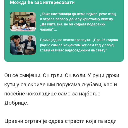
Можда ће вас интересовати
„Кажи наставници да нема појма“, рече отац
и отресе пепео у дебелу кристалну пикслу.
„Да ишта зна, не би ходала подераних
чарапа“…
Прича једног психотерапеута: „Пре 25 година
радио сам са клијентом ког сам тад у својој
глави називао најдосаднијим на свету”
Он се смијеши. Он грли. Он воли. У руци држи
кутију са скривеним порукама љубави, као и
посебне чоколадице само за најбоље
Добрице.
Црвени огртач је одраз страсти која га води