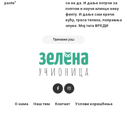
paste”
се не да. И даље потрчи за
лоптом и научи клинце неку
финту. И даље сам кречи
кућу, тресе тепихе, поправља
олуке. Мој тата ВРЕДИ
Прикажи још
О нама
Наш тим
Контакт
Услови коришћења