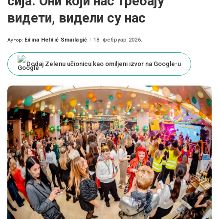
сија. Они који нас требају
видети, видели су нас
Edina Heldić Smailagić
18. фебруар 2026.
Аутор:
Posted
by
Dodaj Zelenu učionicu kao omiljeni izvor na Google-u