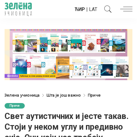
ЋИР
|
LAT
Зелена учионица
Шта је још важно
Приче
Приче
Свет аутистичних и јесте такав.
Стоји у неком углу и предивно