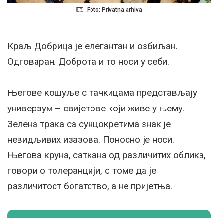
Foto: Privatna arhiva
Краљ Добрица је елегантан и озбиљан.
Одговаран. Доброта и то носи у себи.
Његове кошуље с тачкицама представљају
универзум – свијетове који живе у њему.
Зелена трака са сунцокретима знак је
невидљивих изазова. Поносно је носи.
Његова круна, саткана од различитих облика,
говори о толеранцији, о томе да је
различитост богатство, а не пријетња.