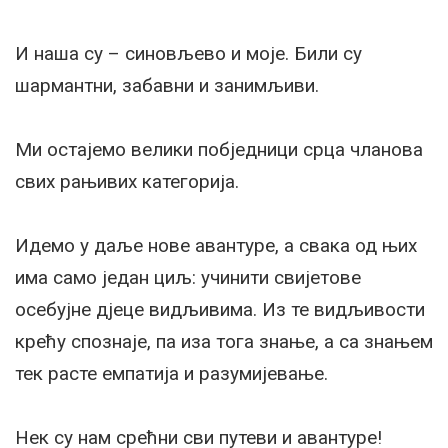
И наша су – синовљево и моје. Били су
шармантни, забавни и занимљиви.
Ми остајемо велики побједници срца чланова
свих рањивих категорија.
Идемо у даље нове авантуре, а свака од њих
има само један циљ: учинити свијетове
осебујне дјеце видљивима. Из те видљивости
крећу спознаје, па иза тога знање, а са знањем
тек расте емпатија и разумијевање.
Нек су нам срећни сви путеви и авантуре!