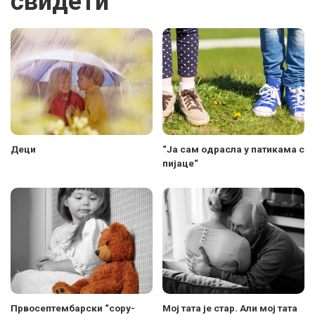
свидети
Деци
“Ја сам одрасла у патикама с
пијаце“
Првосептембарски “copy-
Мој тата је стар. Али мој тата