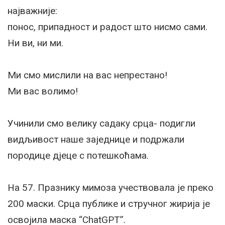
најважније:
понос, припадност и радост што нисмо сами.
Ни ви, ни ми.
Ми смо мислили на вас непрестано!
Ми вас волимо!
Учинили смо велику садаку срца- подигли
видљивост наше заједнице и подржали
породице дјеце с потешкоћама.
На 57. Празнику мимоза учествовала је преко
200 маски. Срца публике и стручног жирија је
освојила маска “ChatGPT”.