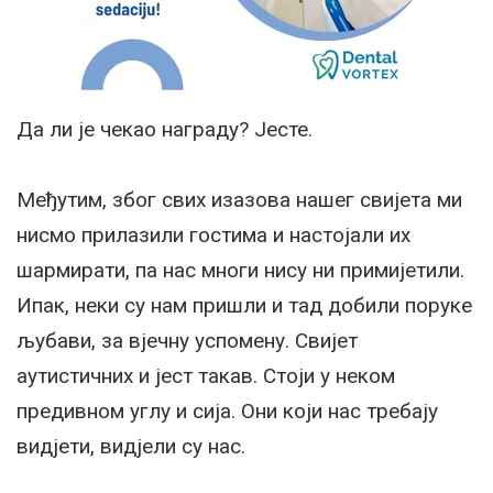
Да ли је чекао награду? Јесте.
Међутим, због свих изазова нашег свијета ми
нисмо прилазили гостима и настојали их
шармирати, па нас многи нису ни примијетили.
Ипак, неки су нам пришли и тад добили поруке
љубави, за вјечну успомену. Свијет
аутистичних и јест такав. Стоји у неком
предивном углу и сија. Они који нас требају
видјети, видјели су нас.