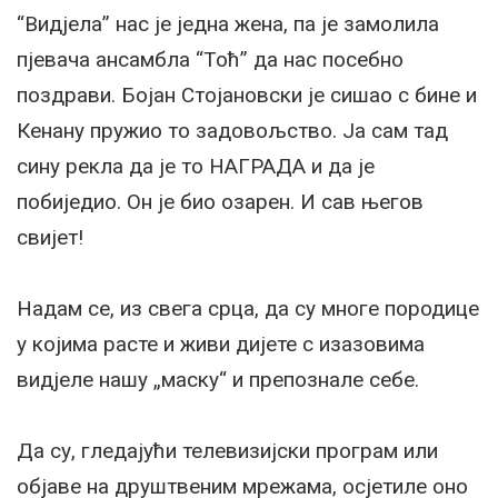
“Видјела” нас је једна жена, па је замолила
пјевача ансамбла “Тоћ” да нас посебно
поздрави. Бојан Стојановски је сишао с бине и
Кенану пружио то задовољство. Ја сам тад
сину рекла да је то НАГРАДА и да је
побиједио. Он је био озарен. И сав његов
свијет!
Надам се, из свега срца, да су многе породице
у којима расте и живи дијете с изазовима
видјеле нашу „маску“ и препознале себе.
Да су, гледајући телевизијски програм или
објаве на друштвеним мрежама, осјетиле оно