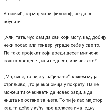
А синчић, тај мој мали филозоф, не да се
збунити.
„Али, тата, чуо сам да сви који могу, кад добију
неки посао или тендер, уграде себе у све то.
Па тако пројекат који вреди десет милиона,
кошта двадесет, или педесет, или чак сто!“
„Ма, сине, то није уграђивање“, кажем му ја
стрпљиво, „то је економија у покрету. Па не
можеш ти очекивати да човек ради, а да
ништа не остане за њега. То ти је као мајстор
кад ти дође у кућу: пре доласка има једну