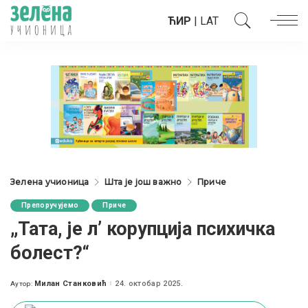
ЋИР
|
LAT
Зелена учионица
Шта је још важно
Приче
Препоручујемо
Приче
„Тата, је л’ корупција психичка
болест?“
Милан Станковић
24. октобар 2025.
Аутор:
Posted
by