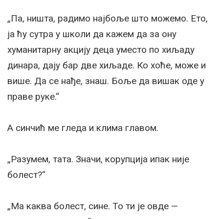
„Па, ништа, радимо најбоље што можемо. Ето,
ја ћу сутра у школи да кажем да за ону
хуманитарну акцију деца уместо по хиљаду
динара, дају бар две хиљаде. Ко хоће, може и
више. Да се нађе, знаш. Боље да вишак оде у
праве руке.“
А синчић ме гледа и клима главом.
„Разумем, тата. Значи, корупција ипак није
болест?“
„Ма каква болест, сине. То ти је овде —