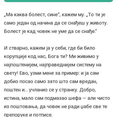
„Ма каква болест, сине“, кажем му. „То ти је
само један од начина да се снађеш у животу.
Болест је кад човек не уме да се снађе.“
И стварно, кажем ја у себи, где би било
корупције код нас, Бога ти? Ми живимо у
најпоштенијем, најправеднијем систему на
свету! Ево, узми мене за пример: и ја сам
добио посао само зато што сам вредан,
поштен и… учланио се у странку. Добро,
истина, мало сам подмазао шефа — али чисто
из поштовања, да човек не ради џабе све те
препоруке и потписе.