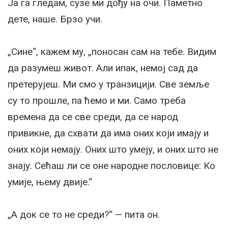
Ја га гледам, сузе ми дођу на очи. Паметно
дете, наше. Брзо учи.
„Сине“, кажем му, „поносан сам на тебе. Видим
да разумеш живот. Али ипак, немој сад да
претерујеш. Ми смо у транзицији. Све земље
су то прошле, па ћемо и ми. Само треба
времена да се све среди, да се народ
привикне, да схвати да има оних који имају и
оних који немају. Оних што умеју, и оних што не
знају. Сећаш ли се оне народне пословице: Ко
умије, њему двије.“
„А док се то не среди?“ — пита он.