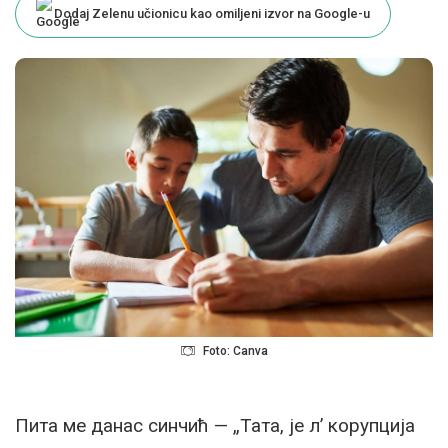
Dodaj Zelenu učionicu kao omiljeni izvor na Google-u
Foto: Canva
Пита ме данас синчић — „Тата, је л’ корупција