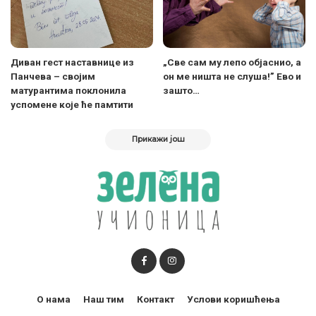
Диван гест наставнице из
„Све сам му лепо објаснио, а
Панчева – својим
он ме ништа не слуша!” Eво и
матурантима поклонила
зашто…
успомене које ће памтити
Прикажи још
О нама
Наш тим
Контакт
Услови коришћења