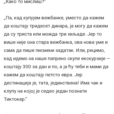
„Како то мислиш?“
„Па, кад купујем вежбанке, уместо да кажем
да коштају тридесет динара, ја могу да кажем
да су триста или можда три хиљаде. Јер то
више није она стара вежбанка, ова нова уме и
сама да пише писмени задатак. Или, рецимо,
кад идемо на наше папрено скупе екскурзије —
коштају 300 за дан и по, а ја ћу теби и мами да
кажем да коштају петсто евра. Јер
дестинација је, тата, јединствена! Има чак и
клупу на којој је седео један познати
Тиктокер.“