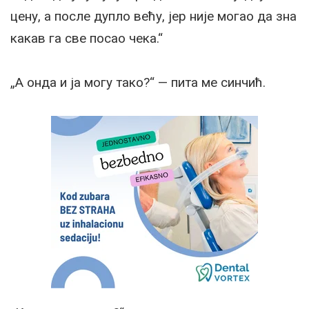
цену, а после дупло већу, јер није могао да зна
какав га све посао чека.“
„А онда и ја могу тако?“ — пита ме синчић.