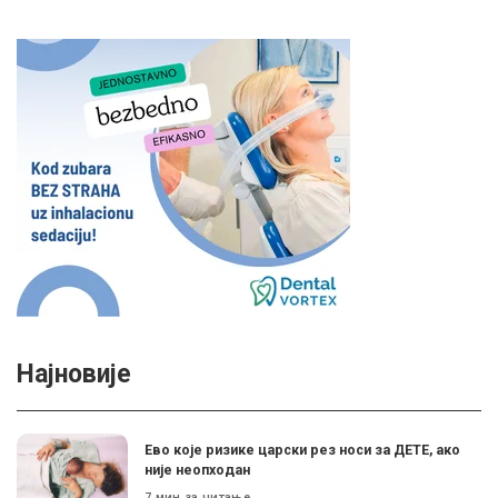
Најновије
Ево које ризике царски рез носи за ДЕТЕ, ако
није неопходан
7 мин за читање