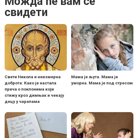
Можда ће вам се
свидети
Свети Никола и неизмерна
Мама је љута. Мама је
доброта: Како је настала
уморна. Мама је под стресом
прича о поклонима који
стижу кроз димњак и чекају
децу у чарапама