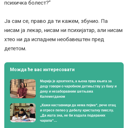
психичка болест?“
Ја сам се, право да ти кажем, збунио. Па
нисам ја лекар, нисам ни психијатар, али нисам
хтео ни да испаднем необавештен пред
дететом.
Можда ће вас интересовати
Марија је архитекта, а њена прва књига за
децу говори о чаробном детињству уз баку и
деку и незаборавним шетњама
Калемегданом
„Кажи наставници да нема појма“, рече отац
и отресе пепео у дебелу кристалну пикслу.
„Да ишта зна, не би ходала подераних
чарапа“…