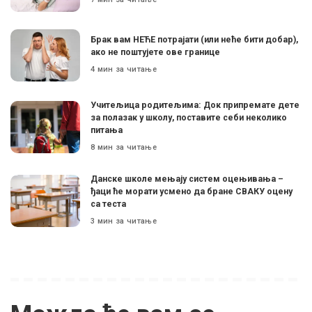
Брак вам НЕЋЕ потрајати (или неће бити добар),
ако не поштујете ове границе
4 мин за читање
Учитељица родитељима: Док припремате дете
за полазак у школу, поставите себи неколико
питања
8 мин за читање
Данске школе мењају систем оцењивања –
ђаци ће морати усмено да бране СВАКУ оцену
са теста
3 мин за читање