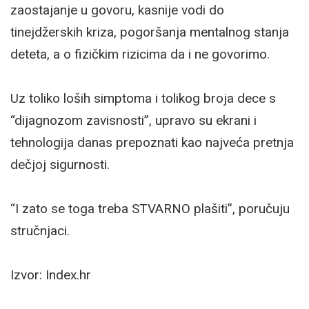
zaostajanje u govoru, kasnije vodi do
tinejdžerskih kriza, pogoršanja mentalnog stanja
deteta, a o fizičkim rizicima da i ne govorimo.
Uz toliko loših simptoma i tolikog broja dece s
“dijagnozom zavisnosti”, upravo su ekrani i
tehnologija danas prepoznati kao najveća pretnja
dečjoj sigurnosti.
“I zato se toga treba STVARNO plašiti”, poručuju
stručnjaci.
Izvor: Index.hr