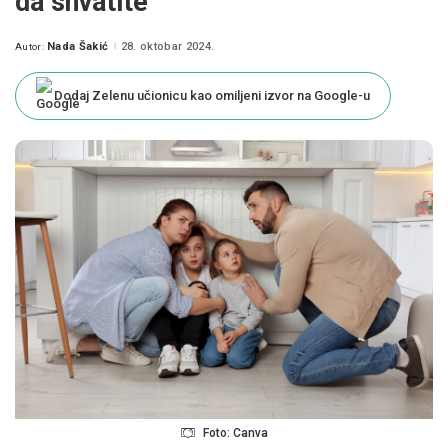
da shvatite
Nada Šakić
28. oktobar 2024.
Autor:
Posted
by
Dodaj Zelenu učionicu kao omiljeni izvor na Google-u
Foto: Canva