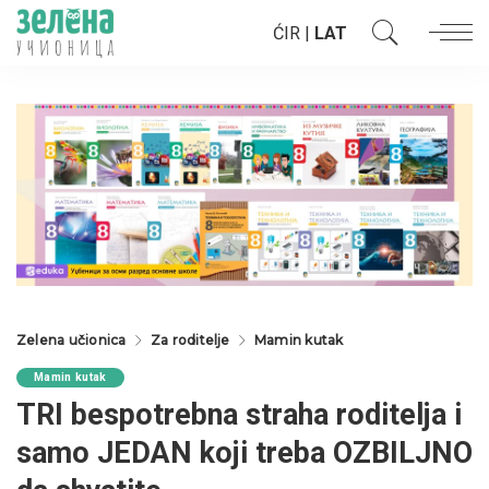
ĆIR
|
LAT
Zelena učionica
Za roditelje
Mamin kutak
Mamin kutak
TRI bespotrebna straha roditelja i
samo JEDAN koji treba OZBILJNO