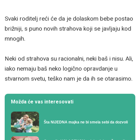
Svaki roditelj reći će da je dolaskom bebe postao
brižniji, s puno novih strahova koji se javljaju kod
mnogih.
Neki od strahova su racionalni, neki baš i nisu. Ali,
iako nemaju baš neko logično opravdanje u
stvarnom svetu, teško nam je da ih se otarasimo.
Možda će vas interesovati
Šta NIJEDNA majka ne bi smela sebi da dozvoli