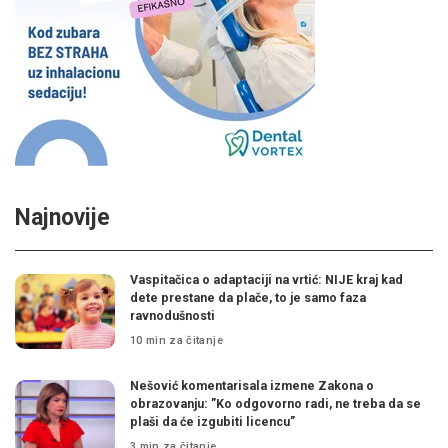
Najnovije
Vaspitačica o adaptaciji na vrtić: NIJE kraj kad
dete prestane da plače, to je samo faza
ravnodušnosti
10 min za čitanje
Nešović komentarisala izmene Zakona o
obrazovanju: ”Ko odgovorno radi, ne treba da se
plaši da će izgubiti licencu”
3 min za čitanje