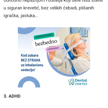
odnosno nepažnjom roditelja koji dete nisu stavili
u siguran krevetić, bez velikih ćebadi, plišanih
igračka, jastuka…
3. ADHD