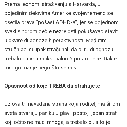
Prema jednom istraživanju s Harvarda, u
pojedinim delovima Amerike svojevremeno se
osetila prava “pošast ADHD-a”, jer se odjednom
svaki sindrom dečje nezrelosti pokušavao staviti
u okvire dijagnoze hiperaktivnosti. Međutim,
stručnjaci su ipak izračunali da bi tu dijagnozu
trebalo da ima maksimalno 5 posto dece. Dakle,
mnogo manje nego što se misli.
Opasnost od koje TREBA da strahujete
Uz ova tri navedena straha koja roditeljima širom
sveta stvaraju paniku u glavi, postoji jedan strah
koji očito ne muči mnoge, a trebalo bi, a to je