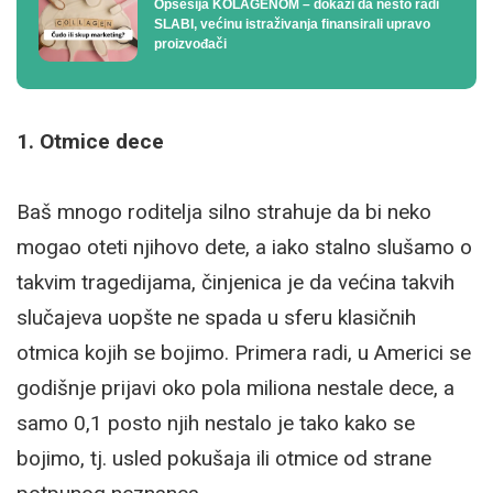
Opsesija KOLAGENOM – dokazi da nešto radi
SLABI, većinu istraživanja finansirali upravo
proizvođači
1. Otmice dece
Baš mnogo roditelja silno strahuje da bi neko
mogao oteti njihovo dete, a iako stalno slušamo o
takvim tragedijama, činjenica je da većina takvih
slučajeva uopšte ne spada u sferu klasičnih
otmica kojih se bojimo. Primera radi, u Americi se
godišnje prijavi oko pola miliona nestale dece, a
samo 0,1 posto njih nestalo je tako kako se
bojimo, tj. usled pokušaja ili otmice od strane