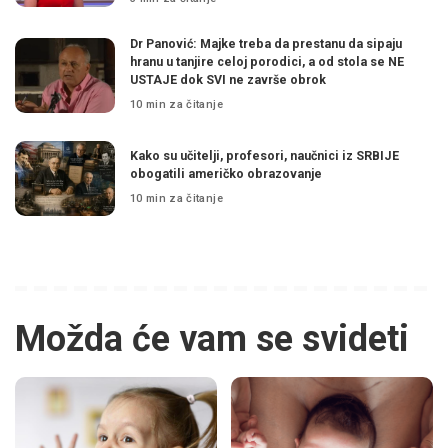
Dr Panović: Majke treba da prestanu da sipaju
hranu u tanjire celoj porodici, a od stola se NE
USTAJE dok SVI ne završe obrok
10 min za čitanje
Kako su učitelji, profesori, naučnici iz SRBIJE
obogatili američko obrazovanje
10 min za čitanje
Možda će vam se svideti