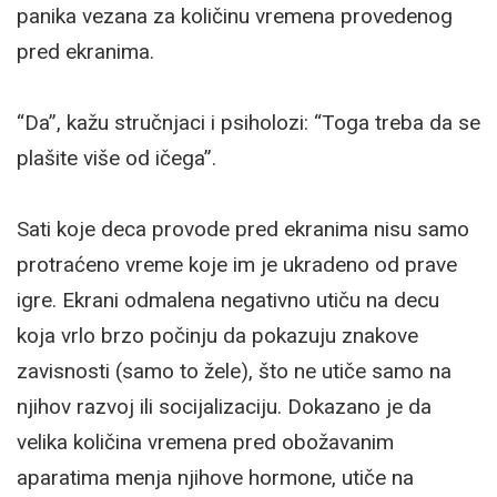
panika vezana za količinu vremena provedenog
pred ekranima.
“Da”, kažu stručnjaci i psiholozi: “Toga treba da se
plašite više od ičega”.
Sati koje deca provode pred ekranima nisu samo
protraćeno vreme koje im je ukradeno od prave
igre. Ekrani odmalena negativno utiču na decu
koja vrlo brzo počinju da pokazuju znakove
zavisnosti (samo to žele), što ne utiče samo na
njihov razvoj ili socijalizaciju. Dokazano je da
velika količina vremena pred obožavanim
aparatima menja njihove hormone, utiče na