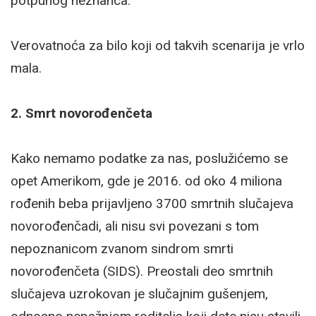
potpunog neznanca.
Verovatnoća za bilo koji od takvih scenarija je vrlo
mala.
2. Smrt novorođenčeta
Kako nemamo podatke za nas, poslužićemo se
opet Amerikom, gde je 2016. od oko 4 miliona
rođenih beba prijavljeno 3700 smrtnih slučajeva
novorođenčadi, ali nisu svi povezani s tom
nepoznanicom zvanom sindrom smrti
novorođenčeta (SIDS). Preostali deo smrtnih
slučajeva uzrokovan je slučajnim gušenjem,