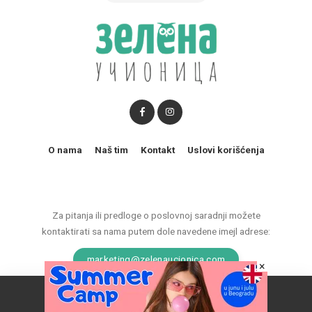
O nama
Naš tim
Kontakt
Uslovi korišćenja
Za pitanja ili predloge o poslovnoj saradnji možete
kontaktirati sa nama putem dole navedene imejl adrese:
marketing@zelenaucionica.com
×
Naš vebsajt koristi kolačiće da poboljša vaše iskustvo.