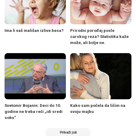
Ima li vaš mališan izlive besa?
Prirodni porođaj posle
carskog reza? Statistika kaže
može, ali bolje ne.
Svetomir Bojanin: Deci do 10.
Kako sam počela da ličim na
godine ne treba reći „idi sredi
svoju majku
sobu“
Prikaži još