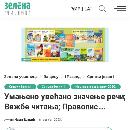
ЋИР
|
LAT
Зелена учионица
За децу
I Разред
Српски језик I
Српски језик I
Српски језик 1
Настава на даљину 2020.
Умањено увећано значење речи;
Вежбе читања; Правопис….
Нада Шакић
6. август 2023.
Аутор:
Posted
by