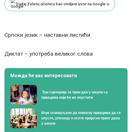
Dodaj Zelenu učionicu kao omiljeni izvor na Google-u
Српски језик – наставни листићи
Диктат – употреба великог слова
Можда ће вас интересовати
Tри сценарија за први дан у школи са
првацима који ће их опустити
Игре осмишљене да помогну првацима да се
опусте, упознају и осете пријатно првог дана
у школи