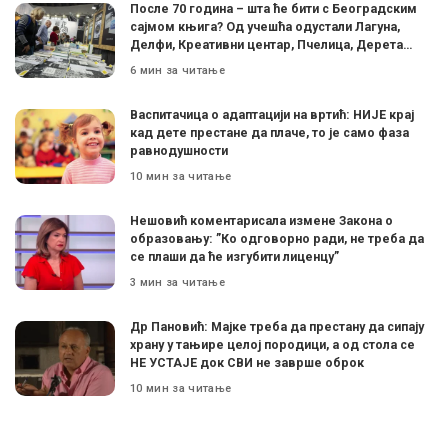
После 70 година – шта ће бити с Београдским
сајмом књига? Од учешћа одустали Лагуна,
Делфи, Креативни центар, Пчелица, Дерета…
6 мин за читање
Васпитачица о адаптацији на вртић: НИЈЕ крај
кад дете престане да плаче, то је само фаза
равнодушности
10 мин за читање
Нешовић коментарисала измене Закона о
образовању: ”Ко одговорно ради, не треба да
се плаши да ће изгубити лиценцу”
3 мин за читање
Др Пановић: Мајке треба да престану да сипају
храну у тањире целој породици, а од стола се
НЕ УСТАЈЕ док СВИ не заврше оброк
10 мин за читање