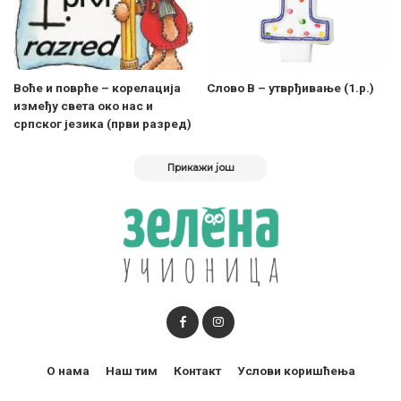
Воће и поврће – корелација
Слово В – утврђивање (1.р.)
између света око нас и
српског језика (први разред)
Прикажи још
О нама
Наш тим
Контакт
Услови коришћења