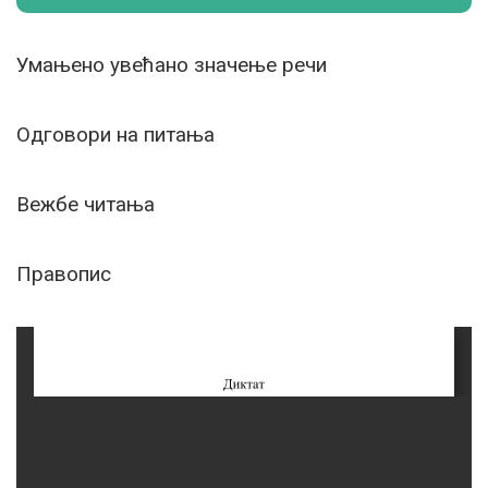
Умањено увећано значење речи
Одговори на питања
Вежбе читања
Правопис