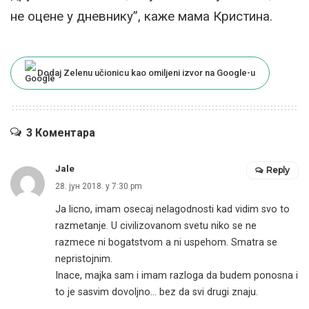
не оцене у дневнику”, каже мама Кристина.
Dodaj Zelenu učionicu kao omiljeni izvor na Google-u
3 Коментара
Jale
Reply
28. јун 2018. у 7:30 pm
Ja licno, imam osecaj nelagodnosti kad vidim svo to
razmetanje. U civilizovanom svetu niko se ne
razmece ni bogatstvom a ni uspehom. Smatra se
nepristojnim.
Inace, majka sam i imam razloga da budem ponosna i
to je sasvim dovoljno… bez da svi drugi znaju.