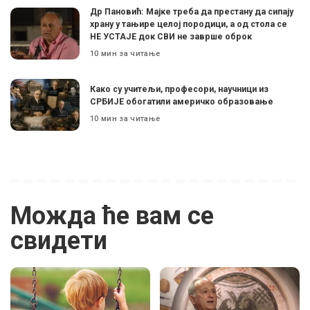
Др Пановић: Мајке треба да престану да сипају
храну у тањире целој породици, а од стола се
НЕ УСТАЈЕ док СВИ не заврше оброк
10 мин за читање
Како су учитељи, професори, научници из
СРБИЈЕ обогатили америчко образовање
10 мин за читање
Можда ће вам се
свидети