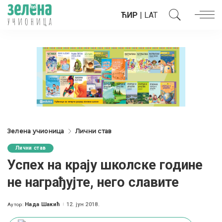
ЋИР
|
LAT
Зелена учионица
Лични став
Лични став
Успех на крају школске године
не награђујте, него славите
Нада Шакић
12. јун 2018.
Аутор:
Posted
by