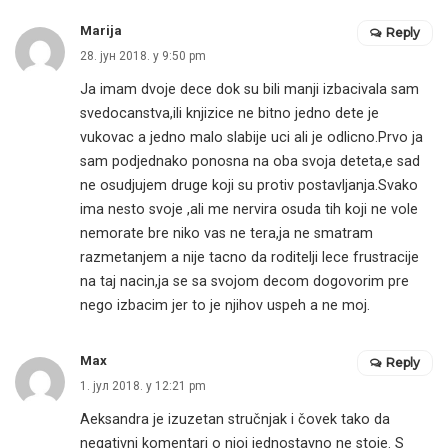
Marija
Reply
28. јун 2018. у 9:50 pm
Ja imam dvoje dece dok su bili manji izbacivala sam
svedocanstva,ili knjizice ne bitno jedno dete je
vukovac a jedno malo slabije uci ali je odlicno.Prvo ja
sam podjednako ponosna na oba svoja deteta,e sad
ne osudjujem druge koji su protiv postavljanja.Svako
ima nesto svoje ,ali me nervira osuda tih koji ne vole
nemorate bre niko vas ne tera,ja ne smatram
razmetanjem a nije tacno da roditelji lece frustracije
na taj nacin,ja se sa svojom decom dogovorim pre
nego izbacim jer to je njihov uspeh a ne moj.
Max
Reply
1. јул 2018. у 12:21 pm
Aeksandra je izuzetan stručnjak i čovek tako da
negativni komentari o njoj jednostavno ne stoje. S