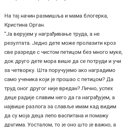
На тај начин размишља и мама блогерка,
Кристина Орган.
“Ја верујем у награђивање труда, а не
резултата. Једно дете може пролазити кроз
све разреде с чистом петицом без много муке,
док друго дете мора више да се потруди и учи
за четворку. Шта поручујемо ако наградимо
само ученика који је прошао с петицом? Да
труд оног другог није вредан? Лично, успех
деце радије славим него да га награђујем, а
највише разлога за славље имам кад видим
да су моја деца лепо васпитана и помажу
другима. Уосталом, то је оно што је важно, а