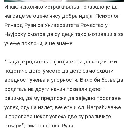
Ипак, неколико истраживања показало је да
награде за оцене нису добра идеја. Психолог
Ричард Рyан са Универзитета Рочестер у
Њујорку сматра да су деци тако мотивација за
учење поклони, а не знање.
“Сада је родитељ тај који мора да надзире и
подстиче дете, уместо да дете само схвати
вредност учења и упорности. Било би боље да
родитељ на други начин похвали дете –
рецимо, да му предложи да заједно прославе
успех, оду на излет, вечеру и сл. Награђивање
и прослава неког успеха две су различите
ствари“, сматра проф. Рyан.