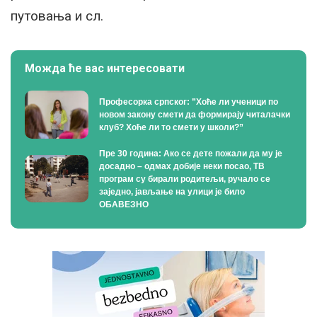
путовања и сл.
Можда ће вас интересовати
Професорка српског: ”Хоће ли ученици по
новом закону смети да формирају читалачки
клуб? Хоће ли то смети у школи?”
Пре 30 година: Ако се дете пожали да му је
досадно – одмах добије неки посао, ТВ
програм су бирали родитељи, ручало се
заједно, јављање на улици је било
ОБАВЕЗНО