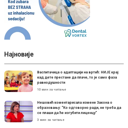
Најновије
Васпитачица о адаптацији на вртић: НИЈЕ крај
кад дете престане да плаче, то је само фаза
равнодушности
10 мин за читање
Нешовић коментарисала измене Закона о
образовању: ”Ко одговорно ради, не треба да
се плаши да ће изгубити лиценцу”
3 мин за читање