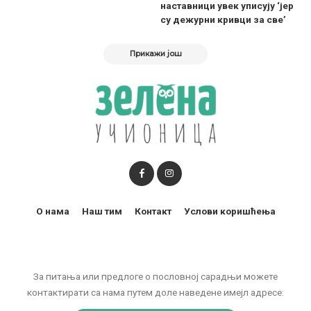
наставници увек уписују ‘јер
су дежурни кривци за све’
Прикажи још
О нама
Наш тим
Контакт
Услови коришћења
За питања или предлоге о пословној сарадњи можете
контактирати са нама путем доле наведене имејл адресе: