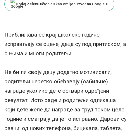
Dodaj Zelenu učionicu kao omiljeni izvor na Google-u
Приближава се крај школске године,
исправљају се оцене, деца су под притиском, а
с њима и многи родитељи.
Не би ли своју децу додатно мотивисали,
родитељи неретко обећавају (озбиљне)
награде уколико дете оствари одређени
резултат. Исто раде и родитељи одликаша
који дете желе да награде за труд током целе
године и сматрају да је то исправно. Дарови су
разни: од нових телефона, бицикала, таблета,