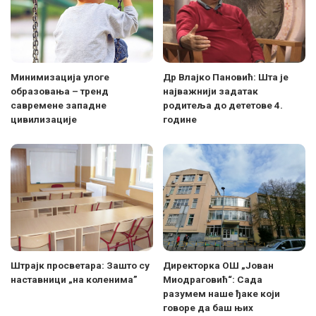
Минимизација улоге
Др Влајко Пановић: Шта је
образовања – тренд
најважнији задатак
савремене западне
родитеља до дететове 4.
цивилизације
године
Штрајк просветара: Зашто су
Директорка ОШ „Јован
наставници „на коленима”
Миодраговић“: Сада
разумем наше ђаке који
говоре да баш њих