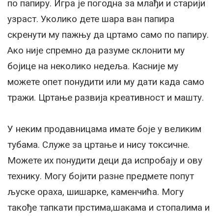
по папиру. Игра је погодна за млађи и старији
узраст. Уколико дете шара ван папира
скренути му пажњу да цртамо само по папиру.
Ако није спремно да разуме склонити му
бојице на неколико недеља. Касније му
можете опет понудити или му дати када само
тражи. Цртање развија креативност и машту.
У неким продавницама имате боје у великим
тубама. Служе за цртање и нису токсичне.
Можете их понудити деци да испробају и ову
технику. Могу бојити разне предмете попут
љуске ораха, шишарке, каменчића. Могу
такође тапкати прстима,шакама и стопалима и