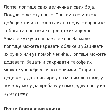
Лопте, лоптице свих величина и свих боја.
Понудите детету лопте. Лоптама се можете
добацивати и котрљати их по поду. Направите
тобоган за лопте и котрљајте их заједно.
Узмите кутију и направите кош. За мале
лоптице можете изрезати облике и убацивати
их ручно или уз помоћ чекића. Лоптице можете
додавати, бацати и сакривати, такође их
можете упоређивати по величини. Старија
деца могу да жонглирају са малим лоптама, у
почетку могу да пребацују само једну лопту из
руке у руку.
Пусти бригу узми књигу