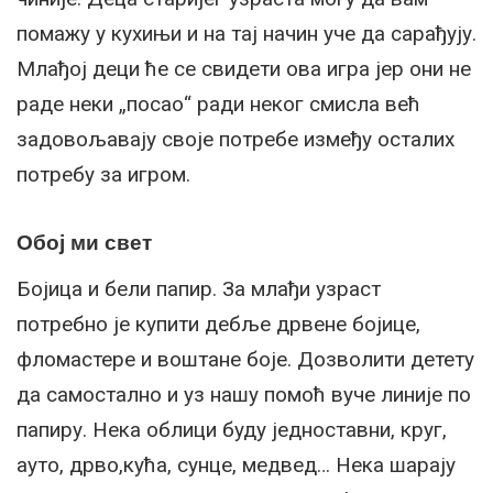
помажу у кухињи и на тај начин уче да сарађују.
Млађој деци ће се свидети ова игра јер они не
раде неки „посао“ ради неког смисла већ
задовољавају своје потребе између осталих
потребу за игром.
Обој ми свет
Бојица и бели папир. За млађи узраст
потребно је купити дебље дрвене бојице,
фломастере и воштане боје. Дозволити детету
да самостално и уз нашу помоћ вуче линије по
папиру. Нека облици буду једноставни, круг,
ауто, дрво,кућа, сунце, медвед… Нека шарају