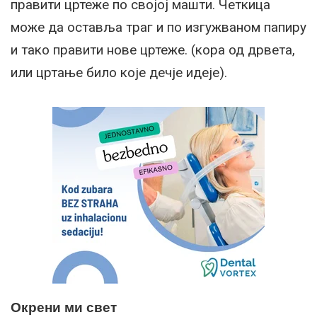
правити цртеже по својој машти. Четкица
може да оставља траг и по изгужваном папиру
и тако правити нове цртеже. (кора од дрвета,
или цртање било које дечје идеје).
Окрени ми свет