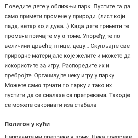
Поведите дете у оближњи парк. Пустите га да
само примети промене у природи. (лист који
пада, ветар који дува…) Када дете примети те
промене причајте му о томе. Упоређујте по
величини дрвеће, птице, децу… Скупљајте све
природне материјале које желите и можете да
искористите за игру. Распоредите их и
пребројте. Организујте неку игру у парку.
Можете само трчати по парку и тако их
пустити да се сналазе са препрекама. Такодје
се можете сакривати иза стабала.
Полигон у кући
Направите им препреке у дому. Нека препреке