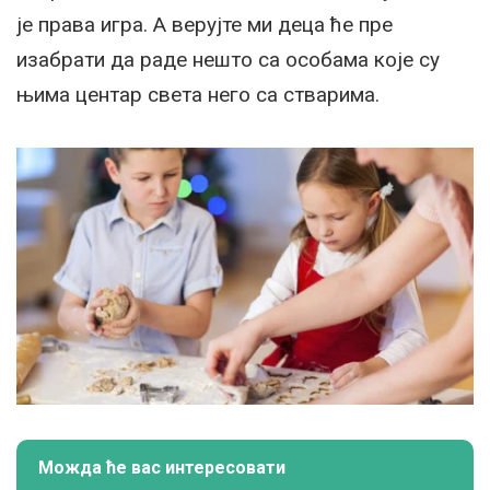
је права игра. А верујте ми деца ће пре
изабрати да раде нешто са особама које су
њима центар света него са стварима.
Можда ће вас интересовати