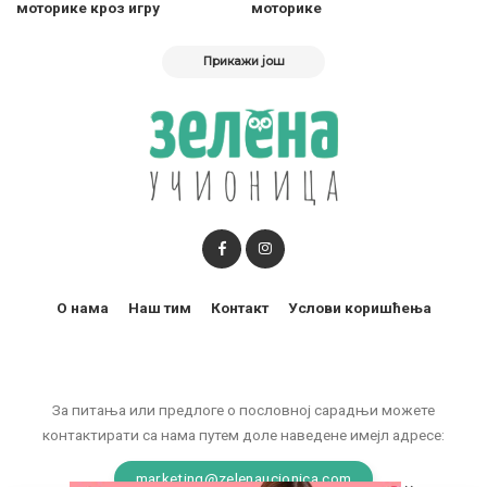
моторикe кроз игру
моторике
Прикажи још
О нама
Наш тим
Контакт
Услови коришћења
За питања или предлоге о пословној сарадњи можете
контактирати са нама путем доле наведене имејл адресе:
marketing@zelenaucionica.com