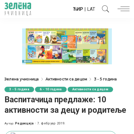
ЋИР
|
LAT
Зелена учионица
Активности са децом
3 - 5 година
3 - 5 година
6 - 10 година
Активности са децом
Васпитачица предлаже: 10
активности за децу и родитеље
Редакција
7. фебруар 2019.
Аутор:
Posted
by