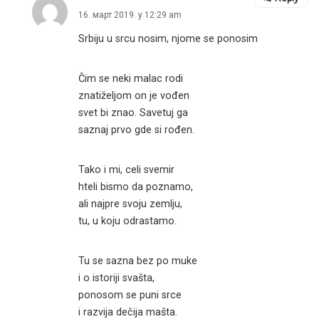
16. март 2019. у 12:29 am
Srbiju u srcu nosim, njome se ponosim
Čim se neki malac rodi
znatiželjom on je vođen
svet bi znao. Savetuj ga
saznaj prvo gde si rođen.
Tako i mi, celi svemir
hteli bismo da poznamo,
ali najpre svoju zemlju,
tu, u koju odrastamo.
Tu se sazna bez po muke
i o istoriji svašta,
ponosom se puni srce
i razvija dečija mašta.