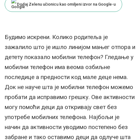
Dodaj Zelenu učionicu kao omiljeni izvor na Google-u
Будимо искрени. Колико родитеља је
зажалило што је ишло линијом мањег отпора и
детету показало мобилни телефон? Гледање у
мобилни телефон има веома озбиљне
последице а предности код мале деце нема.
Док не науче шта је мобилни телефон можемо
пробати да исправимо грешку. Ове активности
могу помоћи деци да откривају свет без
употребе мобилних телефона. Најбољи је
начин да активности уводимо постепено без
забране и тако оставимо деци да одлуче шта