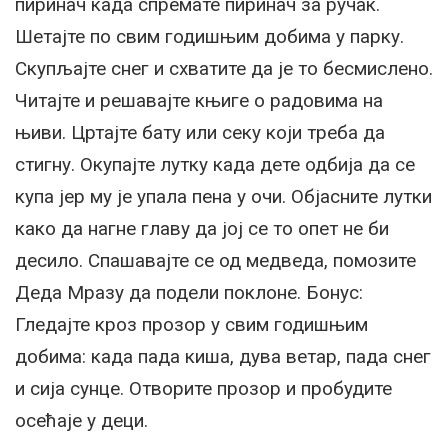
пиринач када спремате пиринач за ручак.
Шетајте по свим годишњим добима у парку.
Скупљајте снег и схватите да је то бесмислено.
Читајте и решавајте књиге о радовима на
њиви. Цртајте бату или секу који треба да
стигну. Окупајте лутку када дете одбија да се
купа јер му је упала пена у очи. Објасните лутки
како да нагне главу да јој се то опет не би
десило. Спашавајте се од медведа, помозите
Деда Мразу да подели поклоне. Бонус:
Гледајте кроз прозор у свим годишњим
добима: када пада киша, дува ветар, пада снег
и сија сунце. Отворите прозор и пробудите
осећаје у деци.