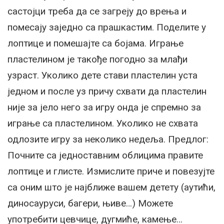
састојци треба да се загреју до врења и
помесају заједно са прашкастим. Поделите у
лоптице и помешајте са бојама. Играње
пластелином је такође погодно за млађи
узраст. Уколико дете стави пластелин уста
једном и после уз причу схвати да пластелин
није за јело него за игру онда је спремно за
играње са пластелином. Уколико не схвата
одлозите игру за неколико недеља. Предлог:
Почните са једноставним облицима правите
лоптице и глисте. Измислите приче и повезујте
са оним што је најближе вашем детету (аутићи,
диносауруси, багери, њиве…) Можете
употребити цевчице, дугмиће, камење…