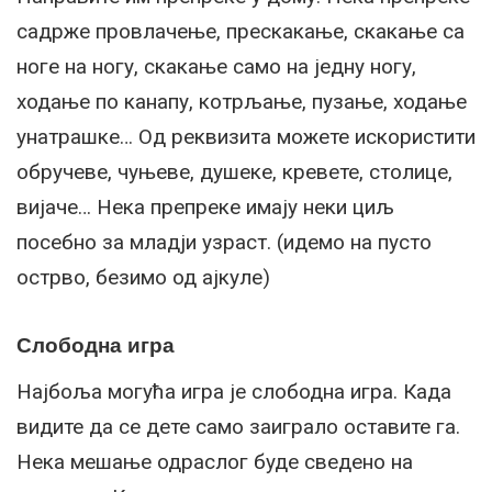
садрже провлачење, прескакање, скакање са
ноге на ногу, скакање само на једну ногу,
ходање по канапу, котрљање, пузање, ходање
унатрашке… Од реквизита можете искористити
обручеве, чуњеве, душеке, кревете, столице,
вијаче… Нека препреке имају неки циљ
посебно за младји узраст. (идемо на пусто
острво, безимо од ајкуле)
Слободна игра
Најбоља могућа игра је слободна игра. Када
видите да се дете само заиграло оставите га.
Нека мешање одраслог буде сведено на