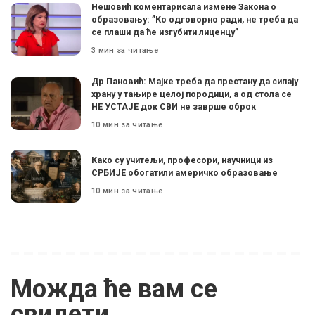
Нешовић коментарисала измене Закона о
образовању: ”Ко одговорно ради, не треба да
се плаши да ће изгубити лиценцу”
3 мин за читање
Др Пановић: Мајке треба да престану да сипају
храну у тањире целој породици, а од стола се
НЕ УСТАЈЕ док СВИ не заврше оброк
10 мин за читање
Како су учитељи, професори, научници из
СРБИЈЕ обогатили америчко образовање
10 мин за читање
Можда ће вам се
свидети