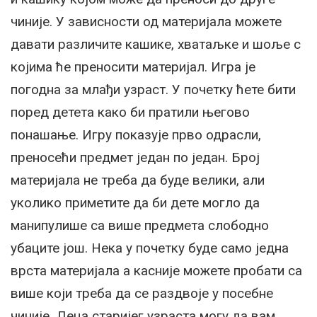
чиније. У зависности од материјала можете
давати различите кашике, хватаљке и шоље с
којима ће преносити материјал. Игра је
погодна за млађи узраст. У почетку ћете бити
поред детета како би пратили његово
понашање. Игру показује прво одрасли,
преносећи предмет један по један. Број
материјала не треба да буде велики, али
уколико приметите да би дете могло да
манипулише са више предмета слободно
убаците још. Нека у почетку буде само једна
врста материјала а касније можете пробати са
више који треба да се раздвоје у посебне
чиније. Деца старијег узраста могу да вам