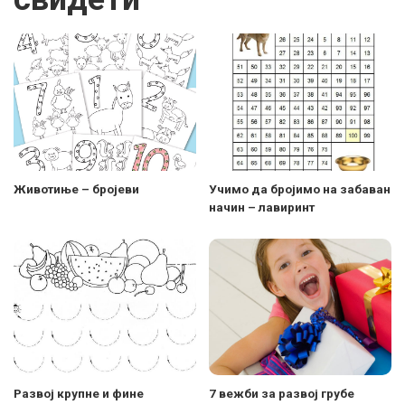
Животиње – бројеви
Учимо да бројимо на забаван
начин – лавиринт
Развој крупнe и финe
7 вежби за развој грубе