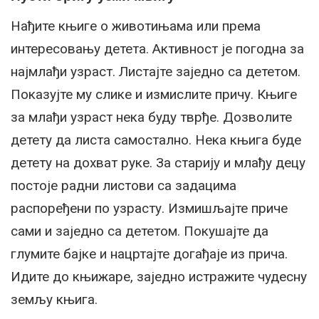
Нађите књиге о животињама или према
интересовању детета. Активност је погодна за
најмлађи узраст. Листајте заједно са дететом.
Показујте му слике и измислите причу. Књиге
за млађи узраст нека буду тврђе. Дозволите
детету да листа самостално. Нека књига буде
детету на дохват руке. За старију и млађу децу
постоје радни листови са задацима
распоређени по узрасту. Измишљајте приче
сами и заједно са дететом. Покушајте да
глумите бајке и нацртајте догађаје из прича.
Идите до књижаре, заједно истражите чудесну
земљу књига.