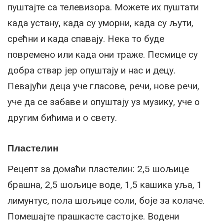
пуштајте са телевизора. Можете их пуштати
када устану, када су уморни, када су љути,
срећни и када спавају. Нека то буде
повремено или када они траже. Песмице су
добра ствар јер опуштају и нас и децу.
Певајући деца уче гласове, речи, нове речи,
уче да се забаве и опуштају уз музику, уче о
другим бићима и о свету.
Пластелин
Рецепт за домаћи пластелин: 2,5 шољице
брашна, 2,5 шољице воде, 1,5 кашика уља, 1
лимунтус, пола шољице соли, боје за колаче.
Помешајте прашкасте састојке. Водени