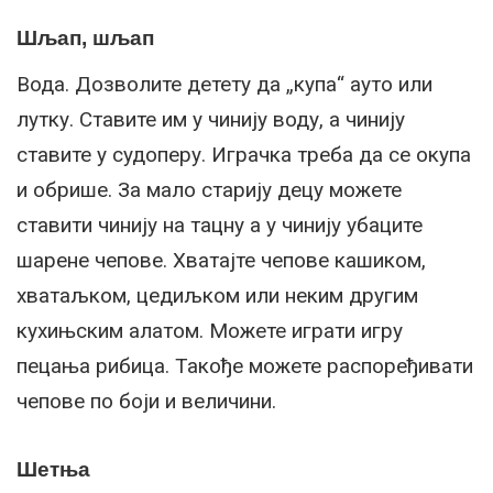
Шљап, шљап
Вода. Дозволите детету да „купа“ ауто или
лутку. Ставите им у чинију воду, а чинију
ставите у судоперу. Играчка треба да се окупа
и обрише. За мало старију децу можете
ставити чинију на тацну а у чинију убаците
шарене чепове. Хватајте чепове кашиком,
хватаљком, цедиљком или неким другим
кухињским алатом. Можете играти игру
пецања рибица. Такође можете распоређивати
чепове по боји и величини.
Шетња