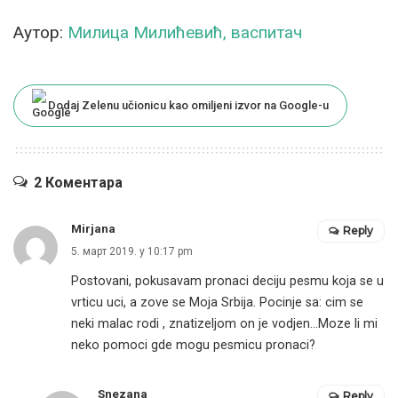
Аутор:
Милица Милићевић, васпитач
Dodaj Zelenu učionicu kao omiljeni izvor na Google-u
2 Коментара
Mirjana
Reply
5. март 2019. у 10:17 pm
Postovani, pokusavam pronaci deciju pesmu koja se u
vrticu uci, a zove se Moja Srbija. Pocinje sa: cim se
neki malac rodi , znatizeljom on je vodjen…Moze li mi
neko pomoci gde mogu pesmicu pronaci?
Snezana
Reply