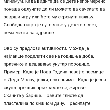
минимум. Када видите да се дете непримерено
понаша одлучите да ли можете да сачекате да
заврши игру или ћете му скренути пажњу.
Слободна игра је путовање у дететов свет,
нема места за одрасле.
Ово су предлози активности. Можда је
најлакше поделити све на годишња доба,
празнике и дешавања унутар породице.
Пример: Када је Нова Година певајте песмице
о Деда Мразу, јелки, поклонима… Када је јесен
скупљајте шишарке, кестење, жиреве…
Скачите у барице. Правите глисте од
пластелина по кишном дану. Пресипајте