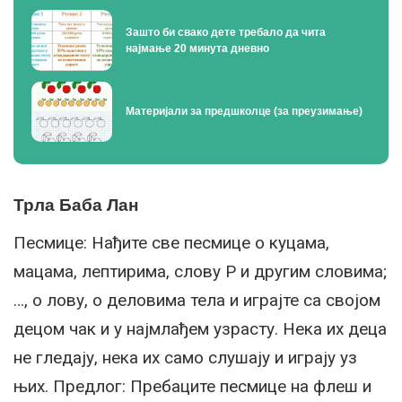
Зашто би свако дете требало да чита
најмање 20 минута дневно
Материјали за предшколце (за преузимање)
Трла Баба Лан
Песмице: Нађите све песмице о куцама,
мацама, лептирима, слову Р и другим словима;
…, о лову, о деловима тела и играјте са својом
децом чак и у најмлађем узрасту. Нека их деца
не гледају, нека их само слушају и играју уз
њих. Предлог: Пребаците песмице на флеш и