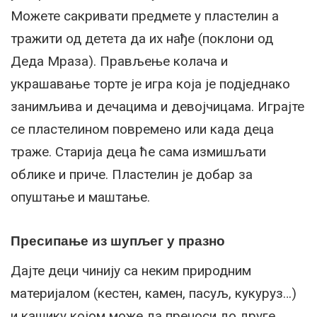
Можете сакривати предмете у пластелин а
тражити од детета да их нађе (поклони од
Деда Мраза). Прављење колача и
украшавање торте је игра која је подједнако
занимљива и дечацима и девојчицама. Играјте
се пластелином повремено или када деца
траже. Старија деца ће сама измишљати
облике и приче. Пластелин је добар за
опуштање и маштање.
Пресипање из шупљег у празно
Дајте деци чинију са неким природним
материјалом (кестен, камен, пасуљ, кукуруз…)
и кашику којом може да преноси до друге