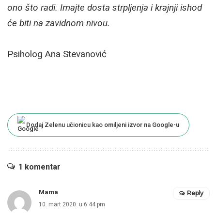
ono što radi. Imajte dosta strpljenja i krajnji ishod
će biti na zavidnom nivou.
Psiholog Ana Stevanović
Dodaj Zelenu učionicu kao omiljeni izvor na Google-u
1 komentar
Mama
Reply
10. mart 2020. u 6:44 pm