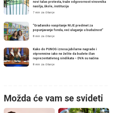
novi talas protesta, traže odgovornost vinovnika
nasilja, škole, institucija
7 min za čitanje
”Građansko vaspitanje NIJE predmet za
popunjavanje fonda, već ulaganje u budućnost”
8 min za čitanje
Kako do PUNOG iznosa jubilarne nagrade i
otpremnine iako ne želite da budete član
reprezentativnog sindikata – DVA su načina
8 min za čitanje
Možda će vam se svideti