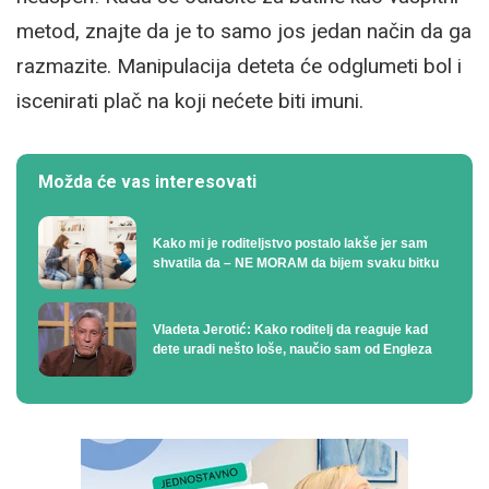
metod, znajte da je to samo jos jedan način da ga
razmazite. Manipulacija deteta će odglumeti bol i
iscenirati plač na koji nećete biti imuni.
Možda će vas interesovati
Kako mi je roditeljstvo postalo lakše jer sam
shvatila da – NE MORAM da bijem svaku bitku
Vladeta Jerotić: Kako roditelj da reaguje kad
dete uradi nešto loše, naučio sam od Engleza