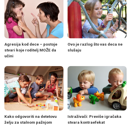
Agresija kod dece – postoje
Ovo je razlog što vas deca ne
stvari koje roditelj MOŽE da
slušaju
učini
Kako odgovoriti na detetovu
Istraživači: Previše igračaka
želju za stalnom pažnjom
stvara kontraefekat