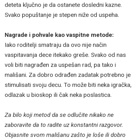
deteta ključno je da ostanete dosledni kazne.
Svako popuštanje je stepen niže od uspeha.
Nagrade i pohvale kao vaspitne metode:
Iako roditelji smatraju da ovo nije način
vaspitavanja dece itekako greše. Svako od nas
voli biti nagrađen za uspešan rad, pa tako i
mališani. Za dobro odrađen zadatak potrebno je
stimulisati svoju decu. To može biti neka igračka,
odlazak u bioskop ili čak neka poslastica.
Za bilo koji metod da se odlučite nikako ne
zaboravite da to radite uz konstantni razgovor.
Objasnite svom mališanu zašto je loše ili dobro