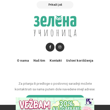
Prikaži još
O nama
Naš tim
Kontakt
Uslovi korišćenja
Za pitanja ili predloge o poslovnoj saradnji možete
kontaktirati sa nama putem dole navedene imejl adrese:
marketing@zelenaucionica.com
×
Naš vebsajt koristi kolačiće da poboljša vaše iskustvo.