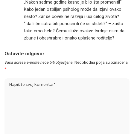
„Nakon sedme godine kasno je bilo šta promeniti!“
Kako jedan ozbiljan psiholog može da izjavi ovako
nešto? Zar se čovek ne razvija i uči celog života?
“ da li će sutra biti ponosni ili će se stideti?“ – zašto
tako crno-belo? Čemu služe ovakve tvrdnje osim da
zbune i obeshrabre i onako uplašene roditelje?
Ostavite odgovor
Vaša adresa e-pošte neće biti objavljena.
Neophodna polja su označena
*