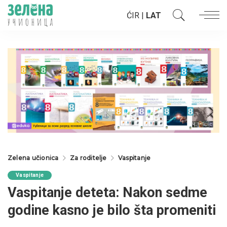
ĆIR
|
LAT
Zelena učionica
Za roditelje
Vaspitanje
Vaspitanje
Vaspitanje deteta: Nakon sedme
godine kasno je bilo šta promeniti