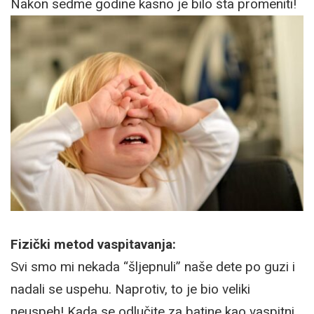
Nakon sedme godine kasno je bilo šta promeniti!
Fizički metod vaspitavanja:
Svi smo mi nekada “šljepnuli” naše dete po guzi i
nadali se uspehu. Naprotiv, to je bio veliki
neuspeh! Kada se odlučite za batine kao vaspitni