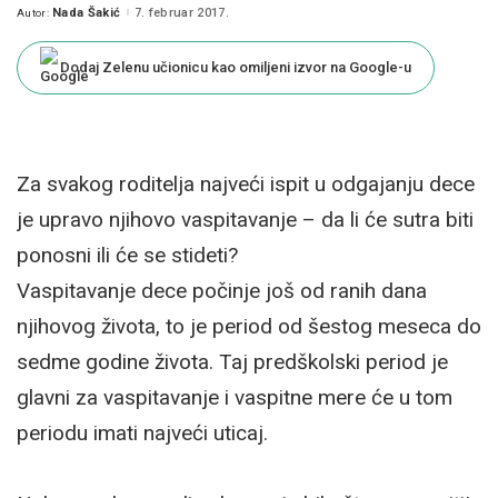
Nada Šakić
7. februar 2017.
Autor:
Posted
by
Dodaj Zelenu učionicu kao omiljeni izvor na Google-u
Za svakog roditelja najveći ispit u odgajanju dece
je upravo njihovo vaspitavanje – da li će sutra biti
ponosni ili će se stideti?
Vaspitavanje dece počinje još od ranih dana
njihovog života, to je period od šestog meseca do
sedme godine života. Taj predškolski period je
glavni za vaspitavanje i vaspitne mere će u tom
periodu imati najveći uticaj.