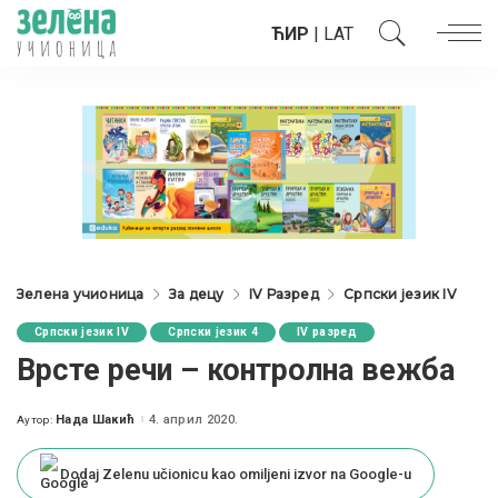
ЋИР
|
LAT
Зелена учионица
За децу
IV Разред
Српски језик IV
Српски језик IV
Српски језик 4
IV разред
Врсте речи – контролна вежба
Нада Шакић
4. април 2020.
Аутор:
Posted
by
Dodaj Zelenu učionicu kao omiljeni izvor na Google-u