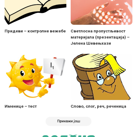
Придеви – контролне вежебе
Светлосна пропустљивост
материјала (презентација) –
Јелена Шевењхази
Именице – тест
Слово, слог, реч, реченица
Прикажи још