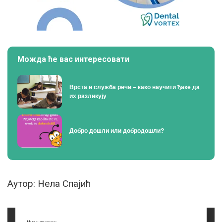
Можда ће вас интересовати
Врста и служба речи – како научити ђаке да
их разликују
Добро дошли или добродошли?
Аутор:
Нела Спајић