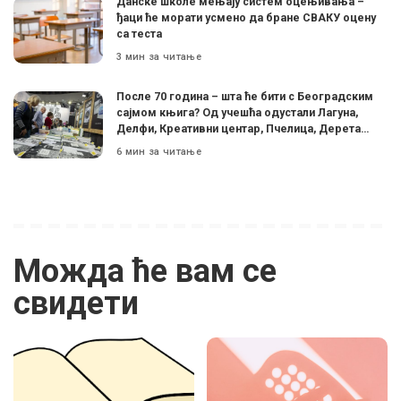
Данске школе мењају систем оцењивања –
ђаци ће морати усмено да бране СВАКУ оцену
са теста
3 мин за читање
После 70 година – шта ће бити с Београдским
сајмом књига? Од учешћа одустали Лагуна,
Делфи, Креативни центар, Пчелица, Дерета…
6 мин за читање
Можда ће вам се
свидети