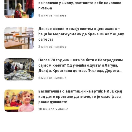
за полазак у школу, поставите себи неколико
питања
8 мин за читање
Данске школе мењају систем оцењивања –
ђаци ће морати усмено да бране СВАКУ оцену
са теста
3 мин за читање
После 70 година – шта ће бити с Београдским
сајмом књига? Од учешћа одустали Лагуна,
Делфи, Креативни центар, Пчелица, Дерета…
6 мин за читање
Васпитачица о адаптацији на вртић: НИЈЕ крај
кад дете престане да плаче, то је само фаза
равнодушности
10 мин за читање