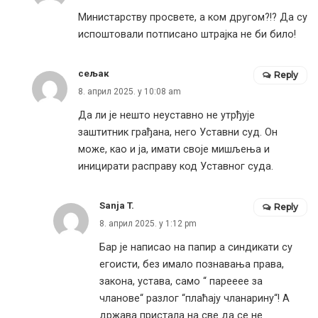
Министарству просвете, а ком другом?!? Да су
испоштовали потписано штрајка не би било!
сељак
Reply
8. април 2025. у 10:08 am
Да ли је нешто неуставно не утрђује
заштитник грађана, него Уставни суд. Он
може, као и ја, имати своје мишљења и
иницирати расправу код Уставног суда.
Sanja T.
Reply
8. април 2025. у 1:12 pm
Бар је написао на папир а синдикати су
егоисти, без имало познавања права,
закона, устава, само “ парееее за
чланове“ разлог “плаћају чланарину“! А
држава пристала на све да се не