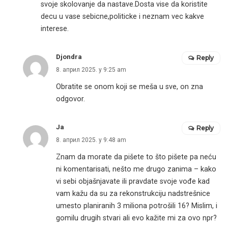
svoje skolovanje da nastave.Dosta vise da koristite
decu u vase sebicne,politicke i neznam vec kakve
interese.
Djondra
Reply
8. април 2025. у 9:25 am
Obratite se onom koji se meša u sve, on zna
odgovor.
Ja
Reply
8. април 2025. у 9:48 am
Znam da morate da pišete to što pišete pa neću
ni komentarisati, nešto me drugo zanima – kako
vi sebi objašnjavate ili pravdate svoje vođe kad
vam kažu da su za rekonstrukciju nadstrešnice
umesto planiranih 3 miliona potrošili 16? Mislim, i
gomilu drugih stvari ali evo kažite mi za ovo npr?