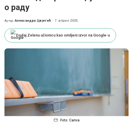
о раду
Александра Цвјетић
7. април 2025.
Аутор:
Posted
by
Dodaj Zelenu učionicu kao omiljeni izvor na Google-u
Foto: Canva