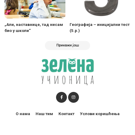
„Али, наставнице, тад нисам
Географија – иницијални тест
био у школи“
(5.р.)
Прикажи још
О нама
Наш тим
Контакт
Услови коришћења