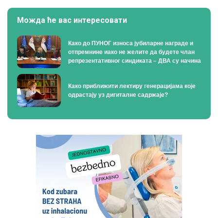
Можда ће вас интересовати
Како до ПУНОГ износа јубиларне награде и
отпремнине иако не желите да будете члан
репрезентативног синдиката – ДВА су начина
Како приближити лектиру генерацијама које
одрастају уз дигиталне садржаје?