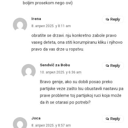
boljim prosekom nego ovi)
Irena
Reply
8. април 2025. у 8:11 am
obratite se drzavi. nju konkretno zabole pravo
vaseg deteta, ona stiti korumpiranu kliku i njihovo
pravo da vas drze u ropstvu.
Sendvič za Bobu
Reply
10. април 2025. у 6:36 am
Bravo genije, ako su dobili posao preko
partijske veze zašto lsu obustavili nastavu pa
prave probleme toj partijskoj ruci koja može
da ih se otarasi po potrebi?
Joca
Reply
8. април 2025. у 8:57 am