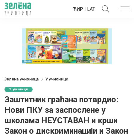
ЋИР
|
LAT
Зелена учионица
У учионици
У учионици
Заштитник граћана потврдио:
Нови ПКУ за заспослене у
школама НЕУСТАВАН и крши
Закон о дискриминацији и Закон