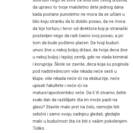
dobrobit nego se bore za dobrobit celog društva,
da upravo to tvoje maloletno dete jednog dana
kada postane punoletno ne mora da se učlani u
bilo koju stranku da bi dobilo posao, da ne mora
da trpi torturu i teror od direktora koji je stranački
postavljen nego da radi časno svoj posao, a pri
tom da bude pošteno plaćen. Da tvoji budući
unuci žive u nekoj boljoj državi, da tvoja deca žive
u nekoj boljoj i lepšoj zemlji, gde ne vlada kriminal
i korupcija. Škole se završe, deca koja su poginula
pod nadstrešnicom više nikada neće sesti u
klupe, više nikada neće ići na ekskurzije, neće
upisati fakultete i neće ići na
mature/apsolventsko veče. Da li Vi stvarno želite
svaki dan da razlišljate šta im može pasti na
glavu? Stavite malo prst na čelo, nemojte biti
sebični i samo svoju zadnjicu gledati, gledajte
malo u budućnost šta će biti s vašim pokolenjem.
Toliko.