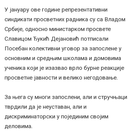
У јануару ове године репрезентативни
синдикати просветних радника су са Владом
Србије, односно министарком просвете
Славицом Ђукић Дејановић потписали
Посебан колективни уговор за запослене у
основним и средњим школама и домовима
ученика који је изазвао врло бурне реакције
просветне јавности и велико негодовање.
За њега су многи запослени, али и стручњаци
тврдили да је неуставан, али и
дискриминаторски у појединим својим
деловима.