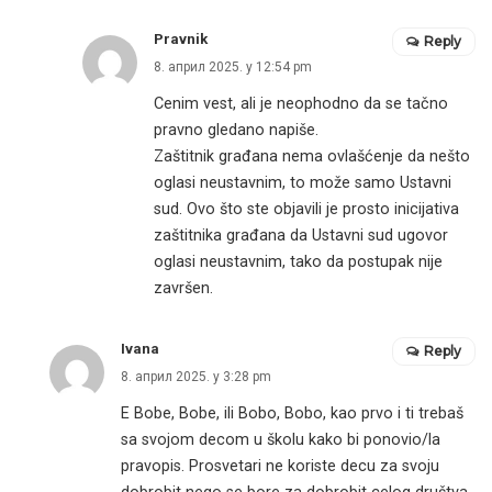
Pravnik
Reply
8. април 2025. у 12:54 pm
Cenim vest, ali je neophodno da se tačno
pravno gledano napiše.
Zaštitnik građana nema ovlašćenje da nešto
oglasi neustavnim, to može samo Ustavni
sud. Ovo što ste objavili je prosto inicijativa
zaštitnika građana da Ustavni sud ugovor
oglasi neustavnim, tako da postupak nije
završen.
Ivana
Reply
8. април 2025. у 3:28 pm
E Bobe, Bobe, ili Bobo, Bobo, kao prvo i ti trebaš
sa svojom decom u školu kako bi ponovio/la
pravopis. Prosvetari ne koriste decu za svoju