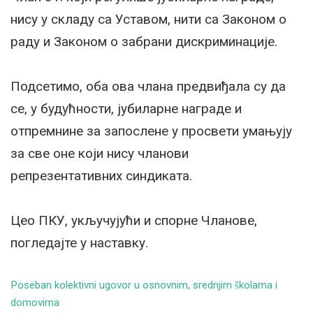
нису у складу са Уставом, нити са Законом о
раду и Законом о забрани дискриминације.
Подсетимо, оба ова члана предвиђала су да
се, у будућности, јубиларне награде и
отпремнине за запослене у просвети умањују
за све оне који нису чланови
репрезентативних синдиката.
Цео ПКУ, укључујући и спорне Чланове,
погледајте у наставку.
Poseban kolektivni ugovor u osnovnim, srednjim školama i
domovima