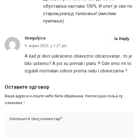
обуставља настава 100%. И опет је све по
старом,узалуд таласање! (мислим
пумпање)
Sneguljica
Reply
9. април 2025. у 7:27 pm
A kad je deci uskraceno obavezno obrazovanje , to je
bilo ustavno? A jos su primali i platu ?! Gde smo mi to
izgubili normalan odnos prema radu i obavezama ?
Оставите одговор
Ваша адреса е-поште неће бити објављена.
Неопходна поља су
означена
*