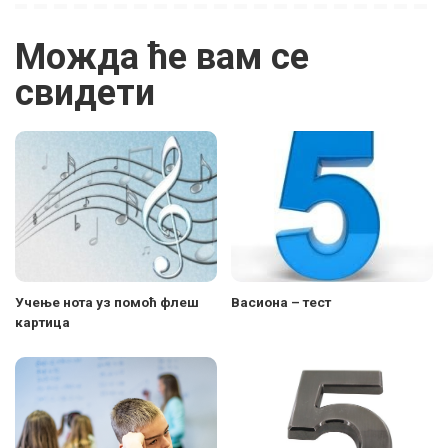
Можда ће вам се
свидети
Учење нота уз помоћ флеш
Васиона – тест
картица