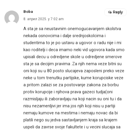
Boba
Reply
8. април 2025. у 7:02 am
A sta je sa neustavnim onemogucavanjem skolstva
nekada osnovcima i dalje srednjoskolcima i
studentima to je po ustavu a ugovor o radu nije i mi
kao roditelji i deca imamo neki vid ugovora kada smo
upisali decu u odredjene skole u odredjene smerove
sta je sa decijim pravima .Za njih nema veze bitni su
oni koji su u 80 posto slucajeva zaposleni preko veze
neke u tom trenutku partijske, kume korupciske veze
a pritom zalazi se za postovanje zakona za borbu
protiv korupcije i njihova prava gazeci tudja(oni
razmisljaju ili zaboravljaju na koji nacin su oni tu i da
nisu nezamenljivi jer ima jos njih koji nisu u partiji
nemaju kumove na mestima i nemaju novac da bi
platili nego su jedva sastavljanjem kraja sa krajem
uspeli da zavrse svoje fakultete i u vecini slucaja sa