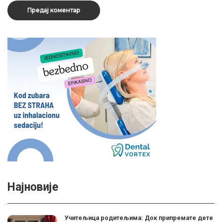
Најновије
Учитељица родитељима: Док припремате дете