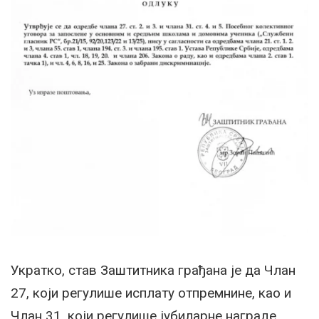
Укратко, став Заштитника грађана је да Члан
27, који регулише исплату отпремнине, као и
Члан 31. који регулише јубиларне награде,