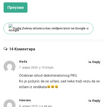
Преузми
Dodaj Zelenu učionicu kao omiljeni izvor na Google-u
14 Коментара
Nada
Reply
7. април 2025. у 10:04 pm
Očekivan ishod diskriminatornog PKU.
Ko je požurio da se učlani, sad neka traži vezu da se
isčlani iz sindikata
Никола
Reply
8. април 2025. у 6:44 am