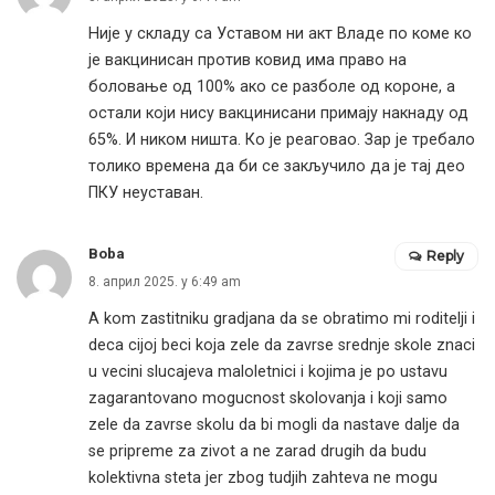
Није у складу са Уставом ни акт Владе по коме ко
је вакцинисан против ковид има право на
боловање од 100% ако се разболе од короне, а
остали који нису вакцинисани примају накнаду од
65%. И ником ништа. Ко је реаговао. Зар је требало
толико времена да би се закључило да је тај део
ПКУ неуставан.
Boba
Reply
8. април 2025. у 6:49 am
A kom zastitniku gradjana da se obratimo mi roditelji i
deca cijoj beci koja zele da zavrse srednje skole znaci
u vecini slucajeva maloletnici i kojima je po ustavu
zagarantovano mogucnost skolovanja i koji samo
zele da zavrse skolu da bi mogli da nastave dalje da
se pripreme za zivot a ne zarad drugih da budu
kolektivna steta jer zbog tudjih zahteva ne mogu