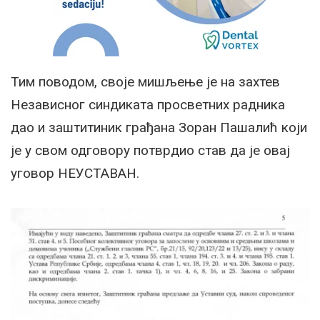
Тим поводом, своје мишљење је на захтев
Независног синдиката просветних радника
дао и заштитиник грађана Зоран Пашалић који
је у свом одговору потврдио став да је овај
уговор НЕУСТАВАН.