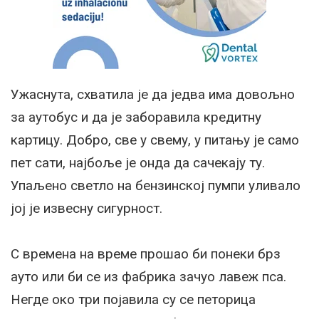
Ужаснута, схватила је да једва има довољно
за аутобус и да је заборавила кредитну
картицу. Добро, све у свему, у питању је само
пет сати, најбоље је онда да сачекају ту.
Упаљено светло на бензинској пумпи уливало
јој је извесну сигурност.
С времена на време прошао би понеки брз
ауто или би се из фабрика зачуо лавеж пса.
Негде око три појавила су се петорица