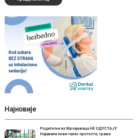
Најновије
Родитељи из Мрчајеваца НЕ ОДУСТАЈУ:
Најавили нови талас протеста, траже