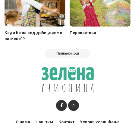
Kада ће на ред доћи „време
Перспектива
за мене“?
Прикажи још
О нама
Наш тим
Контакт
Услови коришћења