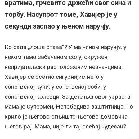
вратима, грчевито држећи свог сина и
торбу. Насупрот томе, Хавијер је у
секунди заспао у њеном наручју.
Ко сада „лоше спава“? У мајчином наручју, у
неком тамо забаченом селу, окружен
непријатељски расположеним незнанцима,
Хавијер се осетио сигурнијим него у
сопственој кући, у сопственој соби, у
сопственој колевци. За дете његовог узраста
мама је Супермен, Непобедива заштитница. То
крило је његово огњиште, његова домовина,
његов рај. Мама, није ли тај осећај чудесан?