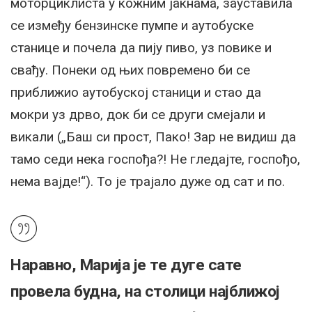
моторциклиста у кожним јакнама, зауставила
се између бензинске пумпе и аутобуске
станице и почела да пију пиво, уз повике и
свађу. Понеки од њих повремено би се
приближио аутобуској станици и стао да
мокри уз дрво, док би се други смејали и
викали („Баш си прост, Пако! Зар не видиш да
тамо седи нека госпођа?! Не гледајте, госпођо,
нема вајде!“). То је трајало дуже од сат и по.
Наравно, Марија је те дуге сате
провела будна, на столици најближој