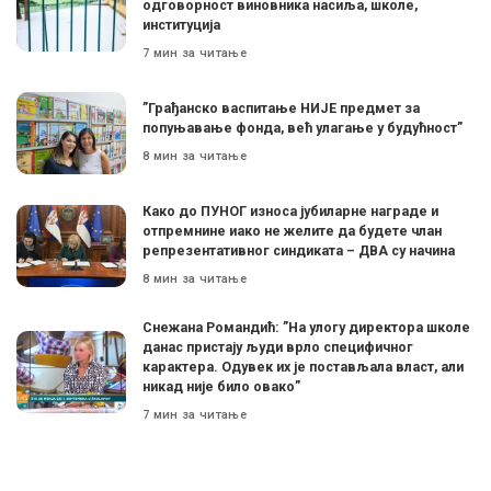
одговорност виновника насиља, школе,
институција
7 мин за читање
”Грађанско васпитање НИЈЕ предмет за
попуњавање фонда, већ улагање у будућност”
8 мин за читање
Како до ПУНОГ износа јубиларне награде и
отпремнине иако не желите да будете члан
репрезентативног синдиката – ДВА су начина
8 мин за читање
Снежана Романдић: ”На улогу директора школе
данас пристају људи врло специфичног
карактера. Одувек их је постављала власт, али
никад није било овако”
7 мин за читање