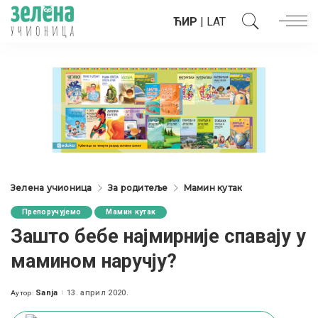
ЋИР
|
LAT
Зелена учионица
За родитеље
Мамин кутак
Препоручујемо
Мамин кутак
Зашто бебе најмирније спавају у
мамином наручју?
Sanja
13. април 2020.
Аутор:
Posted
by