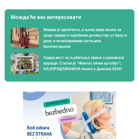
Можда ће вас интересовати
Марија је архитекта, а њена прва књига за
децу говори о чаробном детињству уз баку и
деку и незаборавним шетњама
Калемегданом
Сјајна вест за љубитеље приче о џиновској
крушци: Стигао је ”Фантастични аутобус”,
НАЈПРОДАВАНИЈА књига у Данској 2024!