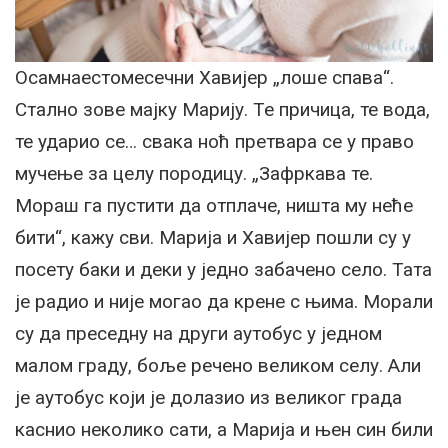
Осамнаестомесечни Хавијер „лоше спава“.
Стално зове мајку Марију. Те причица, те вода,
те ударио се… свака ноћ претвара се у право
мучење за целу породицу. „Зафркава те.
Мораш га пустити да отплаче, ништа му неће
бити“, кажу сви. Марија и Хавијер пошли су у
посету баки и деки у једно забачено село. Тата
је радио и није могао да крене с њима. Морали
су да преседну на други аутобус у једном
малом граду, боље речено великом селу. Али
је аутобус који је долазио из великог града
каснио неколико сати, а Марија и њен син били