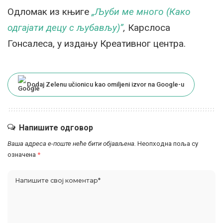
Одломак из књиге
„Љуби ме много (Како
одгајати децу с љубављу)”
,
Карслоса
Гонсалеса, у издању Креативног центра.
Dodaj Zelenu učionicu kao omiljeni izvor na Google-u
Напишите одговор
Ваша адреса е-поште неће бити објављена.
Неопходна поља су
означена
*