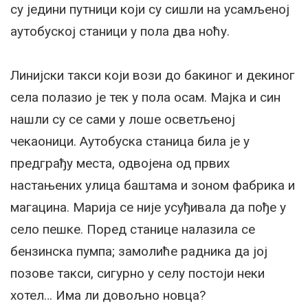
су једини путници који су сишли на усамљеној
аутобуској станици у пола два ноћу.
Линијски такси који вози до бакиног и декиног
села полазио је тек у пола осам. Мајка и син
нашли су се сами у лоше осветљеној
чекаоници. Аутобуска станица била је у
предграђу места, одвојена од првих
настањених улица баштама и зоном фабрика и
магацина. Марија се није усуђивала да пође у
село пешке. Поред станице налазила се
бензинска пумпа; замолиће радника да јој
позове такси, сигурно у селу постоји неки
хотел… Има ли довољно новца?