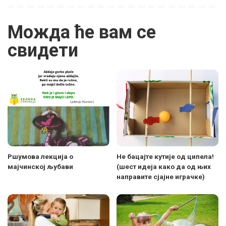
Можда ће вам се
свидети
Ршумова лекција о
Не бацајте кутије од ципела!
мајчинској љубави
(шест идеја како да од њих
направите сјајне играчке)