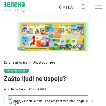
ĆIR
|
LAT
Zelena učionica
Uncategorized
Uncategorized
Zašto ljudi ne uspeju?
Nada Šakić
17. april 2015.
Autor:
Posted
by
Dodaj Zelenu učionicu kao omiljeni izvor na Google-u