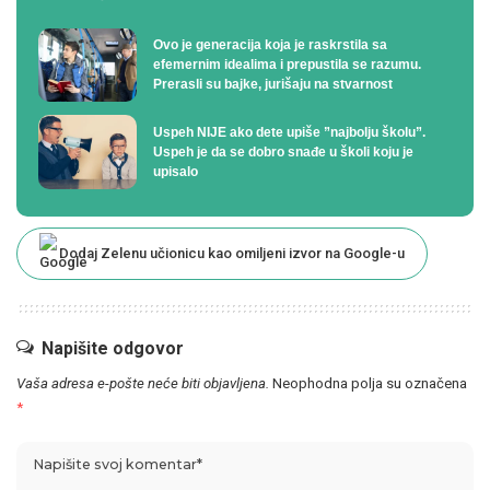
Ovo je generacija koja je raskrstila sa
efemernim idealima i prepustila se razumu.
Prerasli su bajke, jurišaju na stvarnost
Uspeh NIJE ako dete upiše ”najbolju školu”.
Uspeh je da se dobro snađe u školi koju je
upisalo
Dodaj Zelenu učionicu kao omiljeni izvor na Google-u
Napišite odgovor
Vaša adresa e-pošte neće biti objavljena.
Neophodna polja su označena
*