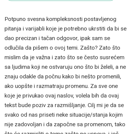
Potpuno svesna kompleksnosti postavljenog
pitanja i varijabli koje je potrebno ukrstiti da bi se
dao precizan i tačan odgovor, ipak sam se
odlučila da pišem o ovoj temi. Zašto? Zato što
mislim da je važna i zato što se često susrećem
sa ljudima koji ne ostvaruju ono što bi želeli, a ne
znaju odakle da počnu kako bi nešto promenili,
ako uopšte i razmatraju promenu. Za sve one
koje je privukao ovaj naslov, volela bih da ovaj
tekst bude poziv za razmišljanje. Cilj mi je da se
svako od nas priseti neke situacije/stanja kojim
nije zadovoljan i da započne sa promenom, tako
što će razmisliti o tome zašto ne uspeva, i još