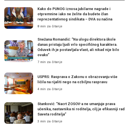
Kako do PUNOG iznosa jubilarne nagrade i
otpremnine iako ne želite da budete član
reprezentativnog sindikata – DVA su načina
8 min za čitanje
Snežana Romandić: ”Na ulogu direktora škole
danas pristaju ljudi vrlo specifičnog karaktera.
Oduvek ih je postavljala vlast, ali nikad nije bilo
ovako”
7 min za čitanje
USPRS: Rasprava o Zakonu o obrazovanju više
ličila na rijaliti nego na ozbiljnu raspravu
4 min za čitanje
Stanković: ”Nacrt ZOSOV-a ne umanjuje prava
učenika, nastavnika ni roditelja, cilj je efikasniji rad
Saveta roditelja”
3 min za čitanje