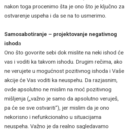
nakon toga procenimo šta je ono što je ključno za
ostvarenje uspeha i da se na to usmerimo.
Samosabotiranje – projektovanje negativnog
ishod
a
Ono što govorite sebi dok mislite na neki ishod će
vas i voditi ka takvom ishodu. Drugim rečima, ako
ne verujete u mogućnost pozitivnog ishoda i Vaše
akcije će Vas voditi ka neuspehu. Da razjasnim,
ovde apsolutno ne mislim na moć pozitivnog
mišljenja („važno je samo da apsolutno veruješ,
pa će se sve ostvariti“), jer mislim da je ono
nekorisno i nefunkcionalno u situacijama
neuspeha. Važno je da realno sagledavamo