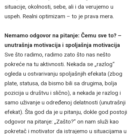
situacije, okolnosti, sebe, ali i da verujemo u
uspeh. Realni optimizam – to je prava mera.
Nemamo odgovor na pitanje: Čemu sve to? –
unutrašnja motivacija i spoljašnja motivacija
Sve što radimo, radimo zato što nas nešto
pokreće na tu aktivnosti. Nekada se „razlog“
ogleda u ostvarivanju spoljašnjih efekata (zbog
plate, statusa, da bismo bili sa drugima, bolja
pozicija u društvu i slično), a nekada je razlog i
samo uživanje u određenoj delatnosti (unutrašnji
efekat). Šta god da je u pitanju, dokle god postoji
odgovor na pitanje: „Zašto?“ on nam služi kao
pokretač i motivator da istrajemo u situacijama u