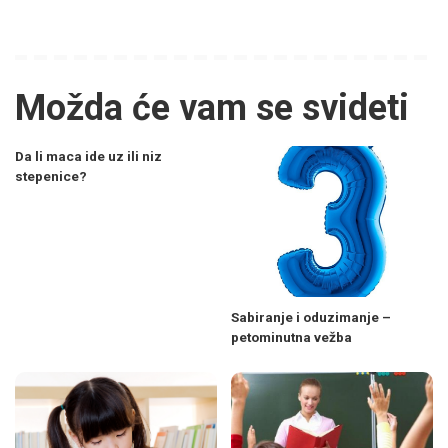
Možda će vam se svideti
Da li maca ide uz ili niz
stepenice?
Sabiranje i oduzimanje –
petominutna vežba