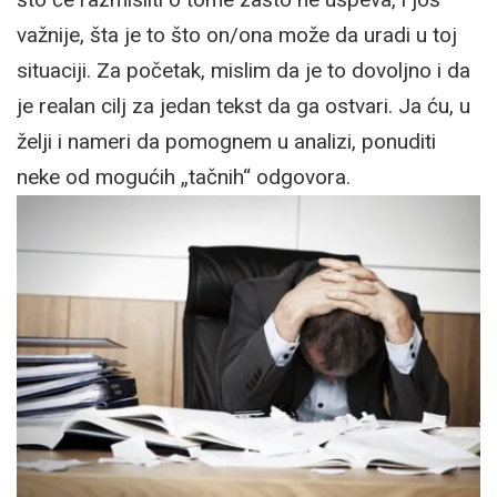
važnije, šta je to što on/ona može da uradi u toj
situaciji. Za početak, mislim da je to dovoljno i da
je realan cilj za jedan tekst da ga ostvari. Ja ću, u
želji i nameri da pomognem u analizi, ponuditi
neke od mogućih „tačnih“ odgovora.