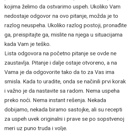
kojima želimo da ostvarimo uspeh. Ukoliko Vam
nedostaje odgovor na ovo pitanje, možda je to
razlog neuspeha. Ukoliko razlog postoji, pronađite
ga, preispitajte ga, mislite na njega u situacijama
kada Vam je teško.
Lista odgovora na početno pitanje se ovde ne
zaustavlja. Pitanje i dalje ostaje otvoreno, a na
Vama je da odgovorite tako da to za Vas ima
smisla. Kada to uradite, onda se načinili prvi korak
i važno je da nastavite sa radom. Nema uspeha
preko noći. Nema instant rešenja. Nekada
dobijamo, nekada biramo sastojke, ali su recepti
za uspeh uvek originalni i prave se po sopstvenoj
meri uz puno truda i volje.