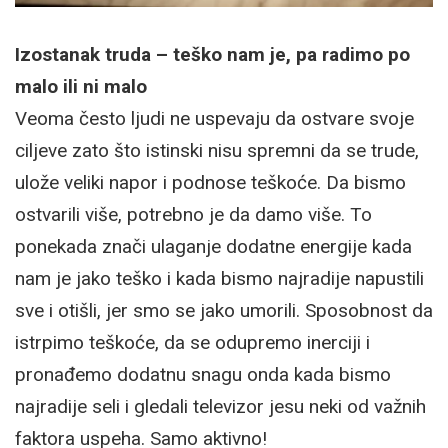
Izostanak truda – teško nam je, pa radimo po
malo ili ni malo
Veoma često ljudi ne uspevaju da ostvare svoje
ciljeve zato što istinski nisu spremni da se trude,
ulože veliki napor i podnose teškoće. Da bismo
ostvarili više, potrebno je da damo više. To
ponekada znači ulaganje dodatne energije kada
nam je jako teško i kada bismo najradije napustili
sve i otišli, jer smo se jako umorili. Sposobnost da
istrpimo teškoće, da se odupremo inerciji i
pronađemo dodatnu snagu onda kada bismo
najradije seli i gledali televizor jesu neki od važnih
faktora uspeha. Samo aktivno!