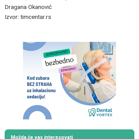
Dragana Okanović
Izvor: timcentar.rs
Možda će vas interesovati