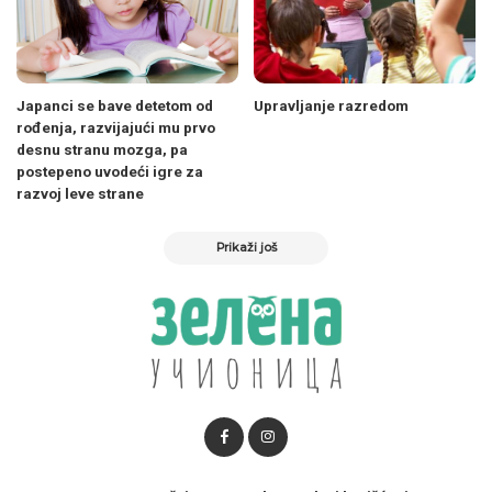
Japanci se bave detetom od
Upravljanje razredom
rođenja, razvijajući mu prvo
desnu stranu mozga, pa
postepeno uvodeći igre za
razvoj leve strane
Prikaži još